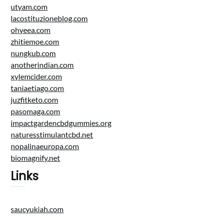
utyam.com
lacostituzioneblog.com
ohyeea.com
zhitiemoe.com
nungkub.com
anotherindian.com
xylemcider.com
taniaetiago.com
juzfitketo.com
pasomaga.com
impactgardencbdgummies.org
naturesstimulantcbd.net
nopalinaeuropa.com
biomagnify.net
Links
saucyukiah.com