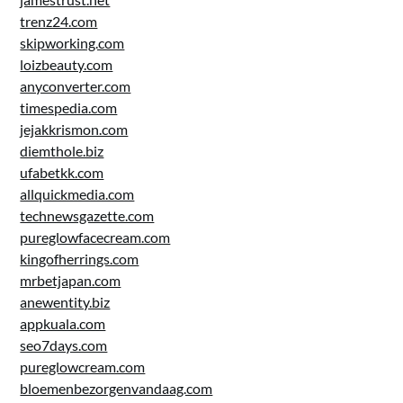
trenz24.com
skipworking.com
loizbeauty.com
anyconverter.com
timespedia.com
jejakkrismon.com
diemthole.biz
ufabetkk.com
allquickmedia.com
technewsgazette.com
pureglowfacecream.com
kingofherrings.com
mrbetjapan.com
anewentity.biz
appkuala.com
seo7days.com
pureglowcream.com
bloemenbezorgenvandaag.com