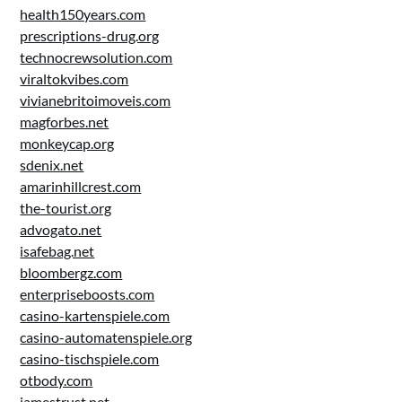
health150years.com
prescriptions-drug.org
technocrewsolution.com
viraltokvibes.com
vivianebritoimoveis.com
magforbes.net
monkeycap.org
sdenix.net
amarinhillcrest.com
the-tourist.org
advogato.net
isafebag.net
bloombergz.com
enterpriseboosts.com
casino-kartenspiele.com
casino-automatenspiele.org
casino-tischspiele.com
otbody.com
jamestrust.net