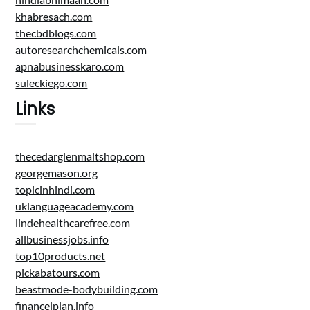
khabresach.com
thecbdblogs.com
autoresearchchemicals.com
apnabusinesskaro.com
suleckiego.com
Links
thecedarglenmaltshop.com
georgemason.org
topicinhindi.com
uklanguageacademy.com
lindehealthcarefree.com
allbusinessjobs.info
top10products.net
pickabatours.com
beastmode-bodybuilding.com
financelplan.info