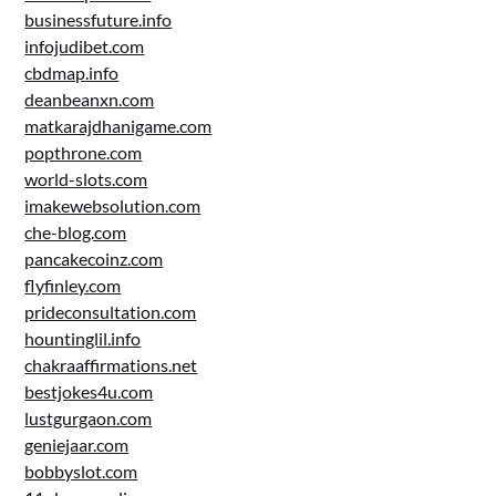
businessfuture.info
infojudibet.com
cbdmap.info
deanbeanxn.com
matkarajdhanigame.com
popthrone.com
world-slots.com
imakewebsolution.com
che-blog.com
pancakecoinz.com
flyfinley.com
prideconsultation.com
hountinglil.info
chakraaffirmations.net
bestjokes4u.com
lustgurgaon.com
geniejaar.com
bobbyslot.com