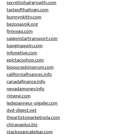
secrettohairgrowth.com
tasteofthaitogo.com
bunnynkitty.com
bezopasnik.org
fjmnxga.com
saigonstartransport.com
bangmaxwin.com
infonetive.com
epictacoshop.com
biopuraskinserum.com
californiafinances.info
canadafinance.info
nevadamoney.info
rimene.com
ledepanneur-pigalle.com
dvd-digest.net
theartistsmarketnola.com
chiranaplus.biz
stackspancakebar.com