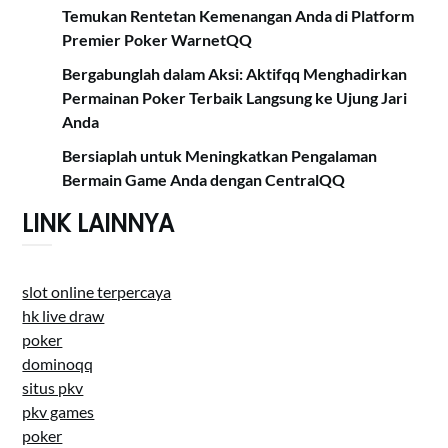
Temukan Rentetan Kemenangan Anda di Platform
Premier Poker WarnetQQ
Bergabunglah dalam Aksi: Aktifqq Menghadirkan
Permainan Poker Terbaik Langsung ke Ujung Jari
Anda
Bersiaplah untuk Meningkatkan Pengalaman
Bermain Game Anda dengan CentralQQ
LINK LAINNYA
slot online terpercaya
hk live draw
poker
dominoqq
situs pkv
pkv games
poker