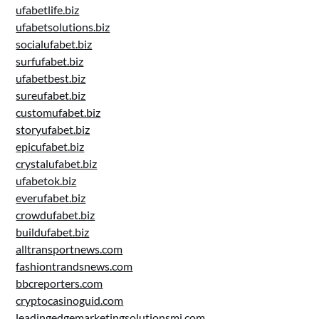
ufabetlife.biz
ufabetsolutions.biz
socialufabet.biz
surfufabet.biz
ufabetbest.biz
sureufabet.biz
customufabet.biz
storyufabet.biz
epicufabet.biz
crystalufabet.biz
ufabetok.biz
everufabet.biz
crowdufabet.biz
buildufabet.biz
alltransportnews.com
fashiontrandsnews.com
bbcreporters.com
cryptocasinoguid.com
leadingedgemarketingsolutionsmi.com