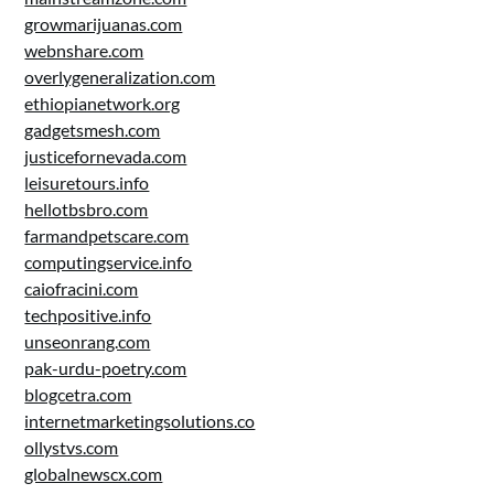
growmarijuanas.com
webnshare.com
overlygeneralization.com
ethiopianetwork.org
gadgetsmesh.com
justicefornevada.com
leisuretours.info
hellotbsbro.com
farmandpetscare.com
computingservice.info
caiofracini.com
techpositive.info
unseonrang.com
pak-urdu-poetry.com
blogcetra.com
internetmarketingsolutions.co
ollystvs.com
globalnewscx.com