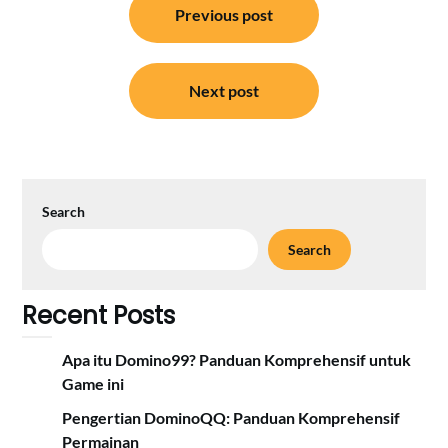
Previous post
navigation
Next post
Search
Search
Recent Posts
Apa itu Domino99? Panduan Komprehensif untuk
Game ini
Pengertian DominoQQ: Panduan Komprehensif
Permainan