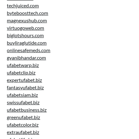
techjuiced.com
byteboosttech.com
magnexushub.com
virtuogoweb.com
biglotshours.com
buyliraglutide.com
onlinesafemeds.com
gyanibhandar.com
ufabetwarp.biz
ufabetclip.biz
expertufabet.biz
fantasyufabet.biz
ufabetsiam.biz
swissufabet.biz
ufabetbusiness.biz
greenufabet.biz
ufabetcolor.biz
extraufabet.biz