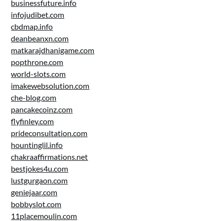
businessfuture.info
infojudibet.com
cbdmap.info
deanbeanxn.com
matkarajdhanigame.com
popthrone.com
world-slots.com
imakewebsolution.com
che-blog.com
pancakecoinz.com
flyfinley.com
prideconsultation.com
hountinglil.info
chakraaffirmations.net
bestjokes4u.com
lustgurgaon.com
geniejaar.com
bobbyslot.com
11placemoulin.com