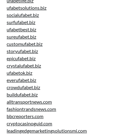
ufabetlife.biz
ufabetsolutions.biz
socialufabet.biz
surfufabet.biz
ufabetbest.biz
sureufabet.biz
customufabet.biz
storyufabet.biz
epicufabet.biz
crystalufabet.biz
ufabetok.biz
everufabet.biz
crowdufabet.biz
buildufabet.biz
alltransportnews.com
fashiontrandsnews.com
bbcreporters.com
cryptocasinoguid.com
leadingedgemarketingsolutionsmi.com