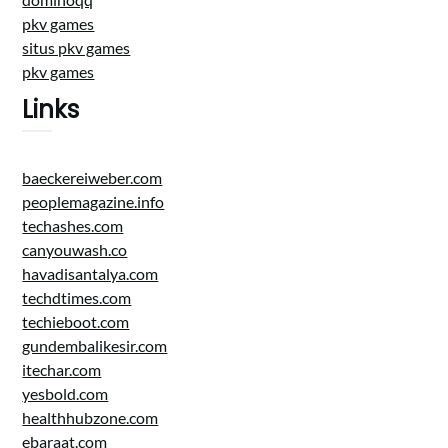
pkv games
situs pkv games
pkv games
Links
baeckereiweber.com
peoplemagazine.info
techashes.com
canyouwash.co
havadisantalya.com
techdtimes.com
techieboot.com
gundembalikesir.com
itechar.com
yesbold.com
healthhubzone.com
ebaraat.com