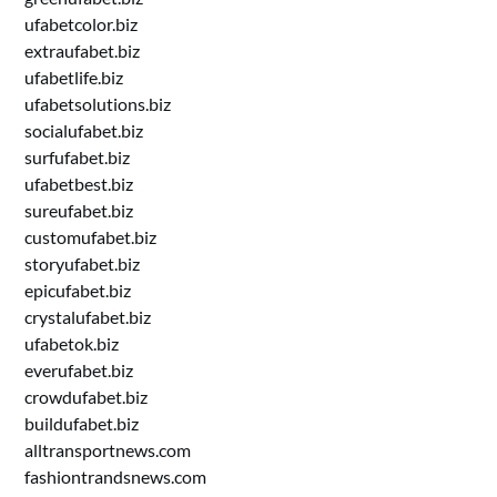
ufabetcolor.biz
extraufabet.biz
ufabetlife.biz
ufabetsolutions.biz
socialufabet.biz
surfufabet.biz
ufabetbest.biz
sureufabet.biz
customufabet.biz
storyufabet.biz
epicufabet.biz
crystalufabet.biz
ufabetok.biz
everufabet.biz
crowdufabet.biz
buildufabet.biz
alltransportnews.com
fashiontrandsnews.com