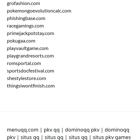
grofashion.com
pokemongoevolutioncalc.com
phishingbase.com
racegamings.com
primejackpotstay.com
pokugaa.com
playvaultgame.com
playgrandresorts.com
romsportal.com
sportsdocfestival.com
shestylestore.com
thingsiwontfinish.com
menuqq.com
|
pkv qq
|
dominoqq pkv
|
dominoqq
pkv
|
situs qq
|
situs qq
|
situs qq
|
situs pkv games