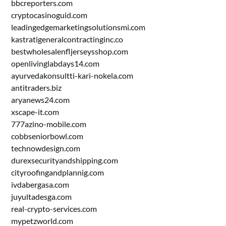
bbcreporters.com
cryptocasinoguid.com
leadingedgemarketingsolutionsmi.com
kastratigeneralcontractinginc.co
bestwholesalenfljerseysshop.com
openlivinglabdays14.com
ayurvedakonsultti-kari-nokela.com
antitraders.biz
aryanews24.com
xscape-it.com
777azino-mobile.com
cobbseniorbowl.com
technowdesign.com
durexsecurityandshipping.com
cityroofingandplannig.com
ivdabergasa.com
juyultadesga.com
real-crypto-services.com
mypetzworld.com