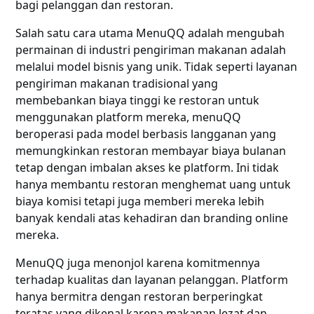
bagi pelanggan dan restoran.
Salah satu cara utama MenuQQ adalah mengubah
permainan di industri pengiriman makanan adalah
melalui model bisnis yang unik. Tidak seperti layanan
pengiriman makanan tradisional yang
membebankan biaya tinggi ke restoran untuk
menggunakan platform mereka, menuQQ
beroperasi pada model berbasis langganan yang
memungkinkan restoran membayar biaya bulanan
tetap dengan imbalan akses ke platform. Ini tidak
hanya membantu restoran menghemat uang untuk
biaya komisi tetapi juga memberi mereka lebih
banyak kendali atas kehadiran dan branding online
mereka.
MenuQQ juga menonjol karena komitmennya
terhadap kualitas dan layanan pelanggan. Platform
hanya bermitra dengan restoran berperingkat
teratas yang dikenal karena makanan lezat dan