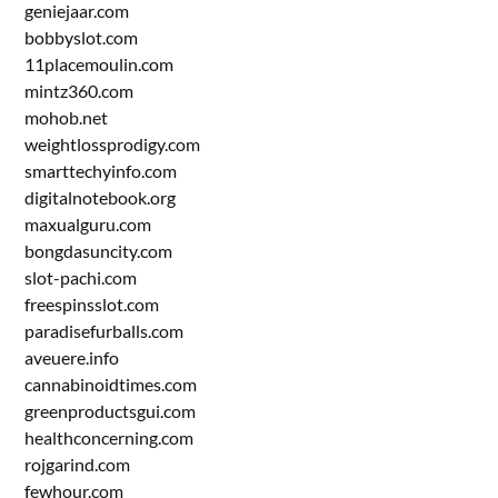
geniejaar.com
bobbyslot.com
11placemoulin.com
mintz360.com
mohob.net
weightlossprodigy.com
smarttechyinfo.com
digitalnotebook.org
maxualguru.com
bongdasuncity.com
slot-pachi.com
freespinsslot.com
paradisefurballs.com
aveuere.info
cannabinoidtimes.com
greenproductsgui.com
healthconcerning.com
rojgarind.com
fewhour.com