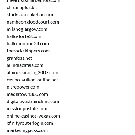
chiranaplus.biz
stackspancakebar.com
namheongfoodcourt.com
milanoglasgow.com
hallu-forte3.com
hallu-motion24.com
therockskippers.com
granfoss.net
allindiacafela.com
alpineskiracing2007.com
casino-vulkan-online.net
pitrepower.com
mediatown360.com
digitaleyestrainclinic.com
missionposible.com
online-casinos-vegas.com
xfinityrouterlogin.com
marketingjacks.com