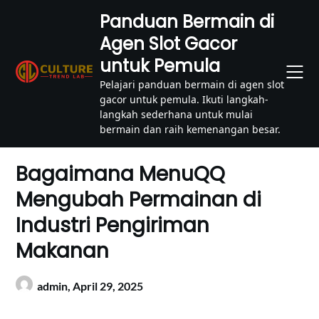
Skip
Panduan Bermain di
to
Agen Slot Gacor
content
untuk Pemula
Pelajari panduan bermain di agen slot
gacor untuk pemula. Ikuti langkah-
langkah sederhana untuk mulai
bermain dan raih kemenangan besar.
Bagaimana MenuQQ
Mengubah Permainan di
Industri Pengiriman
Makanan
admin,
April 29, 2025