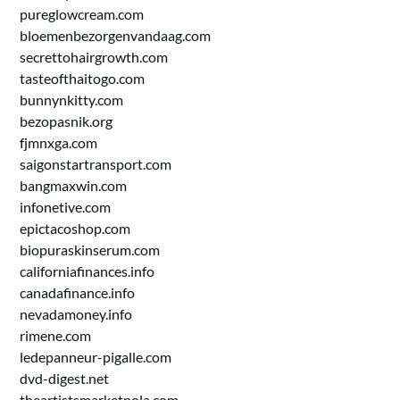
pureglowcream.com
bloemenbezorgenvandaag.com
secrettohairgrowth.com
tasteofthaitogo.com
bunnynkitty.com
bezopasnik.org
fjmnxga.com
saigonstartransport.com
bangmaxwin.com
infonetive.com
epictacoshop.com
biopuraskinserum.com
californiafinances.info
canadafinance.info
nevadamoney.info
rimene.com
ledepanneur-pigalle.com
dvd-digest.net
theartistsmarketnola.com