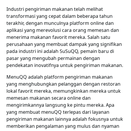
Industri pengiriman makanan telah melihat
transformasi yang cepat dalam beberapa tahun
terakhir, dengan munculnya platform online dan
aplikasi yang merevolusi cara orang memesan dan
menerima makanan favorit mereka. Salah satu
perusahaan yang membuat dampak yang signifikan
pada industri ini adalah SuSuQQ, pemain baru di
pasar yang mengubah permainan dengan
pendekatan inovatifnya untuk pengiriman makanan.
MenuQQ adalah platform pengiriman makanan
yang menghubungkan pelanggan dengan restoran
lokal favorit mereka, memungkinkan mereka untuk
memesan makanan secara online dan
mengirimkannya langsung ke pintu mereka. Apa
yang membuat menuQQ terlepas dari layanan
pengiriman makanan lainnya adalah fokusnya untuk
memberikan pengalaman yang mulus dan nyaman