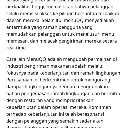
berkualitas tinggi, memastikan bahwa pelanggan
selalu memiliki akses ke pilihan bersantap terbaik di
daerah mereka. Selain itu, menuQQ menyediakan
antarmuka yang ramah pengguna yang
memudahkan pelanggan untuk menelusuri menu,
memesan, dan melacak pengiriman mereka secara
real-time.
Cara lain MenuQQ adalah mengubah permainan di
industri pengiriman makanan adalah melalui
fokusnya pada keberlanjutan dan ramah lingkungan.
Perusahaan ini berkomitmen untuk mengurangi
dampak lingkungannya dengan menggunakan
bahan pengemasan ramah lingkungan dan bermitra
dengan restoran yang memprioritaskan
keberlanjutan dalam operasi mereka. Komitmen
terhadap keberlanjutan ini telah beresonansi
dengan pelanggan yang semakin sadar akan
dampak lingkungan dari pilihan pengiriman