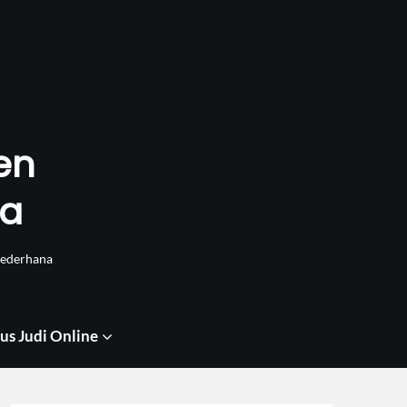
en
la
 sederhana
tus Judi Online