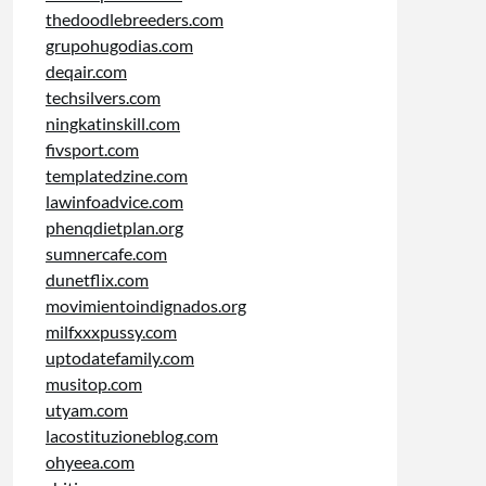
thedoodlebreeders.com
grupohugodias.com
deqair.com
techsilvers.com
ningkatinskill.com
fivsport.com
templatedzine.com
lawinfoadvice.com
phenqdietplan.org
sumnercafe.com
dunetflix.com
movimientoindignados.org
milfxxxpussy.com
uptodatefamily.com
musitop.com
utyam.com
lacostituzioneblog.com
ohyeea.com