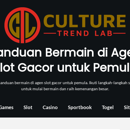
anduan Bermain di Ag
lot Gacor untuk Pemu
panduan bermain di agen slot gacor untuk pemula. Ikuti langkah-langkah
untuk mulai bermain dan raih kemenangan besar.
Games
Slot
Casino
Sportbook
Togel
Si