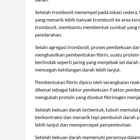
Setelah trombosit menempel pada lokasi cedera,
yang menarik lebih banyak trombosit ke area terse
trombosit, membantu membentuk sumbat yang m
pendarahan.
Selain agregasi trombosit, proses pembekuan dar
menghasilkan pembentukan fibrin, suatu protei
bertindak seperti jaring yang menjebak sel dara
mencegah kehilangan darah lebih lanjut.
Pembentukan fibrin dipicu oleh serangkaian reak
dikenal sebagai faktor pembekuan. Faktor pembek
mengubah protein yang disebut fibrinogen menja
Setelah bekuan darah terbentuk, tubuh memulai 
berkontraksi dan menarik tepi pembuluh darah y
lebih lanjut dan mempercepat penyembuhan.
Setelah bekuan darah memenuhi perannya dalam