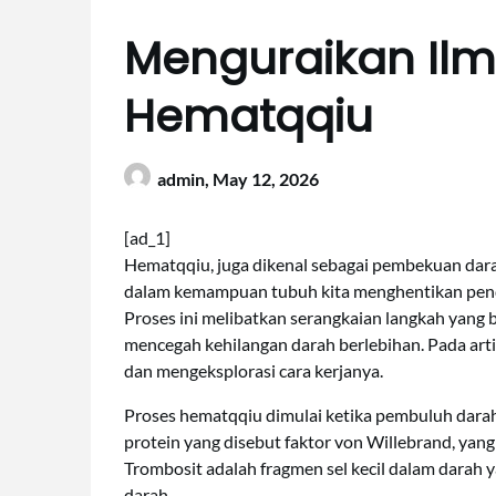
Menguraikan Ilmu
Hematqqiu
admin,
May 12, 2026
[ad_1]
Hematqqiu, juga dikenal sebagai pembekuan dara
dalam kemampuan tubuh kita menghentikan pend
Proses ini melibatkan serangkaian langkah yan
mencegah kehilangan darah berlebihan. Pada artik
dan mengeksplorasi cara kerjanya.
Proses hematqqiu dimulai ketika pembuluh dara
protein yang disebut faktor von Willebrand, ya
Trombosit adalah fragmen sel kecil dalam dara
darah.