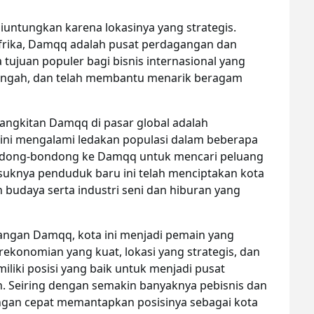
iuntungkan karena lokasinya yang strategis.
 Afrika, Damqq adalah pusat perdagangan dan
tujuan populer bagi bisnis internasional yang
engah, dan telah membantu menarik beragam
bangkitan Damqq di pasar global adalah
ini mengalami ledakan populasi dalam beberapa
ondong-bondong ke Damqq untuk mencari peluang
Masuknya penduduk baru ini telah menciptakan kota
budaya serta industri seni dan hiburan yang
ngan Damqq, kota ini menjadi pemain yang
rekonomian yang kuat, lokasi yang strategis, dan
liki posisi yang baik untuk menjadi pusat
. Seiring dengan semakin banyaknya pebisnis dan
engan cepat memantapkan posisinya sebagai kota