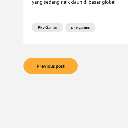
yang sedang naik daun di pasar global.
Pkv Games
pkv games
Post
Previous post
navigation