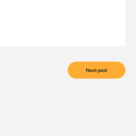
Next post