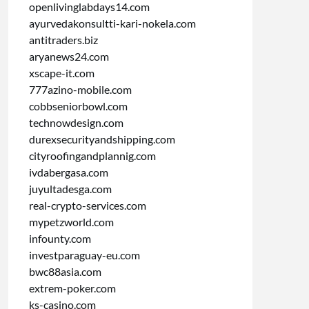
openlivinglabdays14.com
ayurvedakonsultti-kari-nokela.com
antitraders.biz
aryanews24.com
xscape-it.com
777azino-mobile.com
cobbseniorbowl.com
technowdesign.com
durexsecurityandshipping.com
cityroofingandplannig.com
ivdabergasa.com
juyultadesga.com
real-crypto-services.com
mypetzworld.com
infounty.com
investparaguay-eu.com
bwc88asia.com
extrem-poker.com
ks-casino.com