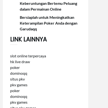
Keberuntungan Bertemu Peluang
dalam Permainan Online
Bersiaplah untuk Meningkatkan
Keterampilan Poker Anda dengan
Garudaqq
LINK LAINNYA
slot online terpercaya
hk live draw
poker
dominoqq
situs pkv
pkv games
poker
dominoqq
pkv games
situs pkv games