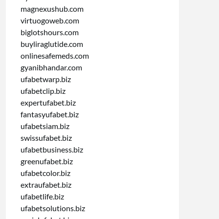
magnexushub.com
virtuogoweb.com
biglotshours.com
buyliraglutide.com
onlinesafemeds.com
gyanibhandar.com
ufabetwarp.biz
ufabetclip.biz
expertufabet.biz
fantasyufabet.biz
ufabetsiam.biz
swissufabet.biz
ufabetbusiness.biz
greenufabet.biz
ufabetcolor.biz
extraufabet.biz
ufabetlife.biz
ufabetsolutions.biz