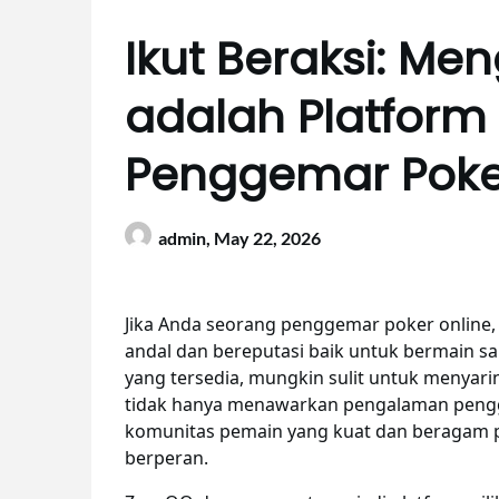
Ikut Beraksi: M
adalah Platform 
Penggemar Poke
admin,
May 22, 2026
Jika Anda seorang penggemar poker onlin
andal dan bereputasi baik untuk bermain sa
yang tersedia, mungkin sulit untuk menya
tidak hanya menawarkan pengalaman penggun
komunitas pemain yang kuat dan beragam pe
berperan.