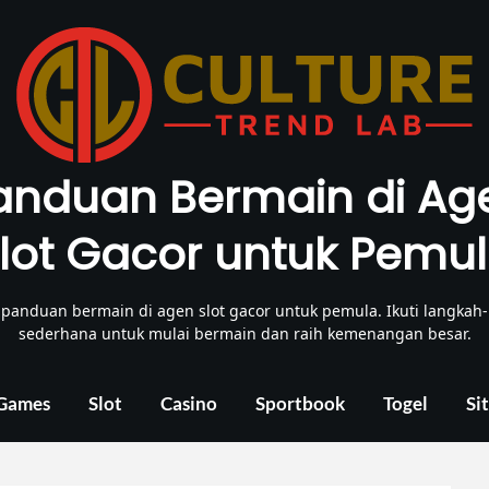
anduan Bermain di Ag
lot Gacor untuk Pemu
i panduan bermain di agen slot gacor untuk pemula. Ikuti langkah
sederhana untuk mulai bermain dan raih kemenangan besar.
Games
Slot
Casino
Sportbook
Togel
Si