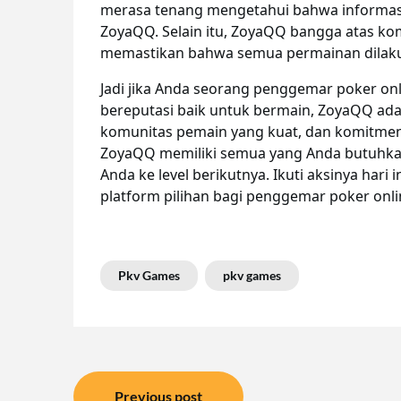
merasa tenang mengetahui bahwa informasi
ZoyaQQ. Selain itu, ZoyaQQ bangga atas ko
memastikan bahwa semua permainan dilakuk
Jadi jika Anda seorang penggemar poker on
bereputasi baik untuk bermain, ZoyaQQ ad
komunitas pemain yang kuat, dan komitmen
ZoyaQQ memiliki semua yang Anda butuhk
Anda ke level berikutnya. Ikuti aksinya hari
platform pilihan bagi penggemar poker onli
Pkv Games
pkv games
Post
Previous post