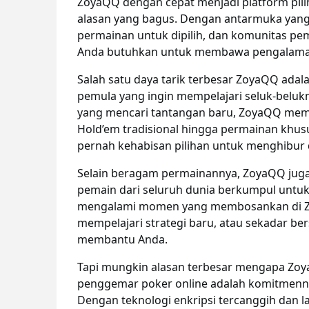
ZoyaQQ dengan cepat menjadi platform pili
alasan yang bagus. Dengan antarmuka yan
permainan untuk dipilih, dan komunitas pe
Anda butuhkan untuk membawa pengalaman p
Salah satu daya tarik terbesar ZoyaQQ ada
pemula yang ingin mempelajari seluk-beluk
yang mencari tantangan baru, ZoyaQQ memil
Hold’em tradisional hingga permainan khus
pernah kehabisan pilihan untuk menghibur d
Selain beragam permainannya, ZoyaQQ juga
pemain dari seluruh dunia berkumpul untu
mengalami momen yang membosankan di Zo
mempelajari strategi baru, atau sekadar b
membantu Anda.
Tapi mungkin alasan terbesar mengapa Zoya
penggemar poker online adalah komitmenn
Dengan teknologi enkripsi tercanggih dan 