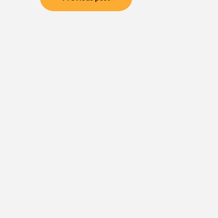
navigation