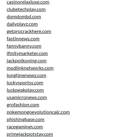
casinorelaxluxe.com
clubetechplay.com
domdombd.com
dailyplayz.com
getprocrackhere.com
fastinnews.com
fannybanny.com
ifinitymarketer.com
jackpotkoning.com
modlinknetworks.com
longtimenewz.com
luckysportss.com
luckpeakplay.com
usamicronews.com
grofashion.com
pokemongoevolutioncalc.com
phishingbase.com
racegamings.com
primejackpotstay.com