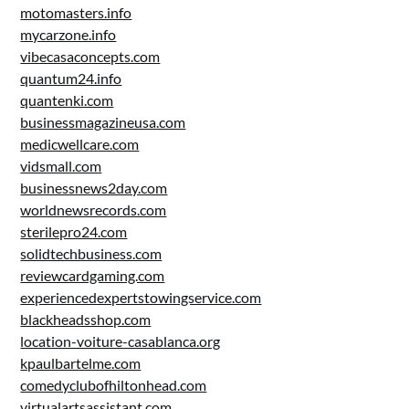
motomasters.info
mycarzone.info
vibecasaconcepts.com
quantum24.info
quantenki.com
businessmagazineusa.com
medicwellcare.com
vidsmall.com
businessnews2day.com
worldnewsrecords.com
sterilepro24.com
solidtechbusiness.com
reviewcardgaming.com
experiencedexpertstowingservice.com
blackheadsshop.com
location-voiture-casablanca.org
kpaulbartelme.com
comedyclubofhiltonhead.com
virtualartsassistant.com