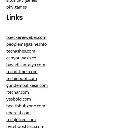
pkv games
Links
baeckereiweber.com
peoplemagazine.info
techashes.com
canyouwash.co
havadisantalya.com
techdtimes.com
techieboot.com
gundembalikesir.com
itechar.com
yesbold.com
healthhubzone.com
ebaraat.com
techjuiced.com
byteboosttech.com