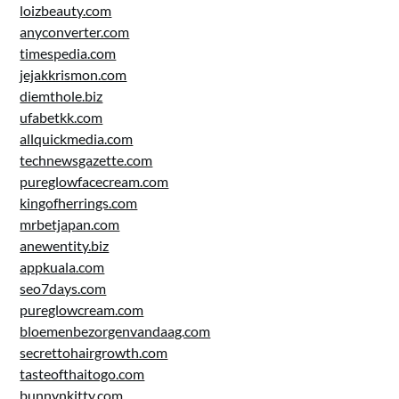
loizbeauty.com
anyconverter.com
timespedia.com
jejakkrismon.com
diemthole.biz
ufabetkk.com
allquickmedia.com
technewsgazette.com
pureglowfacecream.com
kingofherrings.com
mrbetjapan.com
anewentity.biz
appkuala.com
seo7days.com
pureglowcream.com
bloemenbezorgenvandaag.com
secrettohairgrowth.com
tasteofthaitogo.com
bunnynkitty.com