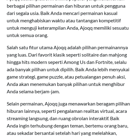
berbagai pilihan permainan dan hiburan untuk pengguna
dari segala usia. Baik Anda mencari permainan kasual
untuk menghabiskan waktu atau tantangan kompetitif
untuk menguji keterampilan Anda, Ajoqq memiliki sesuatu
untuk semua orang.
Salah satu fitur utama Ajoqq adalah pilihan permainannya
yang luas. Dari favorit klasik seperti solitaire dan mahjong
hingga hits modern seperti Among Us dan Fortnite, selalu
ada banyak pilihan untuk dipilih. Baik Anda lebih menyukai
game strategi, game puzzle, atau petualangan penuh aksi,
Anda akan menemukan banyak pilihan untuk menghibur
Anda selama berjam-jam.
Selain permainan, Ajoqq juga menawarkan beragam pilihan
hiburan lainnya, seperti pengalaman realitas virtual, acara
streaming langsung, dan ruang obrolan interaktif. Baik
Anda ingin terhubung dengan teman, bertemu orang baru,
atau sekadar bersantai setelah hari yang melelahkan,