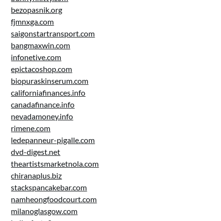
bezopasnik.org
fjmnxga.com
saigonstartransport.com
bangmaxwin.com
infonetive.com
epictacoshop.com
biopuraskinserum.com
californiafinances.info
canadafinance.info
nevadamoney.info
rimene.com
ledepanneur-pigalle.com
dvd-digest.net
theartistsmarketnola.com
chiranaplus.biz
stackspancakebar.com
namheongfoodcourt.com
milanoglasgow.com