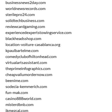
businessnews2day.com
worldnewsrecords.com
sterilepro24.com
solidtechbusiness.com
reviewcardgaming.com
experiencedexpertstowingservice.com
blackheadsshop.com
location-voiture-casablanca.org
kpaulbartelme.com
comedyclubofhiltonhead.com
virtualartsassistant.com
theprimeinfographics.com
cheapvaliumordernow.com
beenime.com
sodecia-kemmerich.com
fun-mak.com
casino888world.com
misterdbnb.com
jkmezcal.com