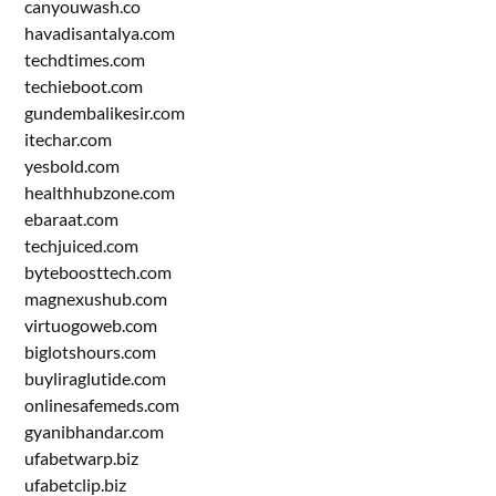
canyouwash.co
havadisantalya.com
techdtimes.com
techieboot.com
gundembalikesir.com
itechar.com
yesbold.com
healthhubzone.com
ebaraat.com
techjuiced.com
byteboosttech.com
magnexushub.com
virtuogoweb.com
biglotshours.com
buyliraglutide.com
onlinesafemeds.com
gyanibhandar.com
ufabetwarp.biz
ufabetclip.biz