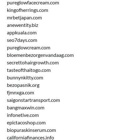
pureglowfacecream.com
kingofherrings.com
mrbetjapan.com
anewentity.biz
appkuala.com
seo7days.com
pureglowcream.com
bloemenbezorgenvandaag.com
secrettohairgrowth.com
tasteofthaitogo.com
bunnynkitty.com
bezopasnik.org
fjmnxga.com
saigonstartransport.com
bangmaxwin.com
infonetive.com
epictacoshop.com
biopuraskinserum.com
californiafinances.info