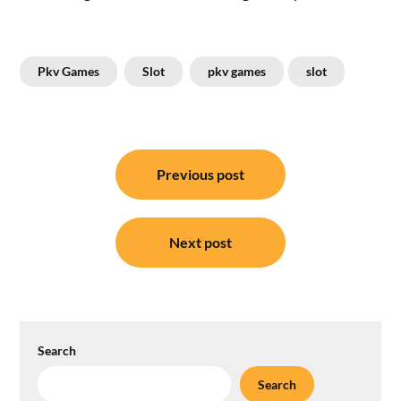
Pkv Games
Slot
pkv games
slot
Post
Previous post
navigation
Next post
Search
Search