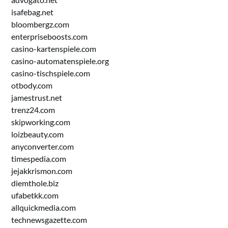
isafebag.net
bloombergz.com
enterpriseboosts.com
casino-kartenspiele.com
casino-automatenspiele.org
casino-tischspiele.com
otbody.com
jamestrust.net
trenz24.com
skipworking.com
loizbeauty.com
anyconverter.com
timespedia.com
jejakkrismon.com
diemthole.biz
ufabetkk.com
allquickmedia.com
technewsgazette.com