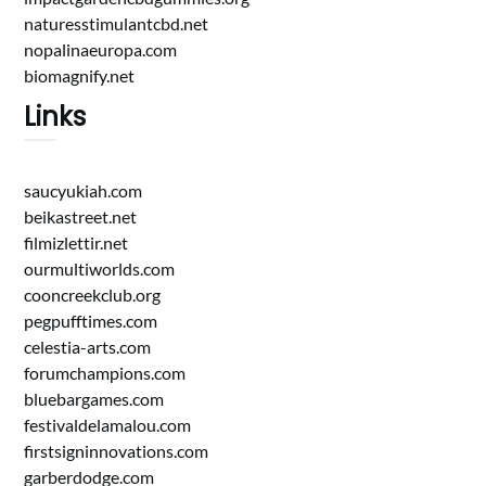
naturesstimulantcbd.net
nopalinaeuropa.com
biomagnify.net
Links
saucyukiah.com
beikastreet.net
filmizlettir.net
ourmultiworlds.com
cooncreekclub.org
pegpufftimes.com
celestia-arts.com
forumchampions.com
bluebargames.com
festivaldelamalou.com
firstsigninnovations.com
garberdodge.com