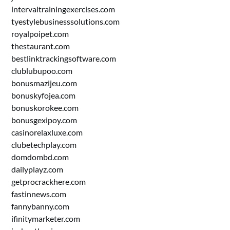
intervaltrainingexercises.com
tyestylebusinesssolutions.com
royalpoipet.com
thestaurant.com
bestlinktrackingsoftware.com
clublubupoo.com
bonusmazijeu.com
bonuskyfojea.com
bonuskorokee.com
bonusgexipoy.com
casinorelaxluxe.com
clubetechplay.com
domdombd.com
dailyplayz.com
getprocrackhere.com
fastinnews.com
fannybanny.com
ifinitymarketer.com