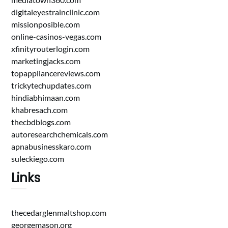
digitaleyestrainclinic.com
missionposible.com
online-casinos-vegas.com
xfinityrouterlogin.com
marketingjacks.com
topappliancereviews.com
trickytechupdates.com
hindiabhimaan.com
khabresach.com
thecbdblogs.com
autoresearchchemicals.com
apnabusinesskaro.com
suleckiego.com
Links
thecedarglenmaltshop.com
georgemason.org