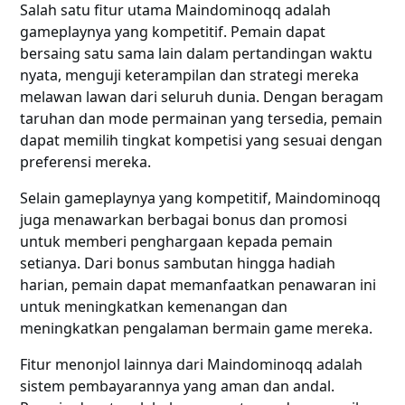
Salah satu fitur utama Maindominoqq adalah
gameplaynya yang kompetitif. Pemain dapat
bersaing satu sama lain dalam pertandingan waktu
nyata, menguji keterampilan dan strategi mereka
melawan lawan dari seluruh dunia. Dengan beragam
taruhan dan mode permainan yang tersedia, pemain
dapat memilih tingkat kompetisi yang sesuai dengan
preferensi mereka.
Selain gameplaynya yang kompetitif, Maindominoqq
juga menawarkan berbagai bonus dan promosi
untuk memberi penghargaan kepada pemain
setianya. Dari bonus sambutan hingga hadiah
harian, pemain dapat memanfaatkan penawaran ini
untuk meningkatkan kemenangan dan
meningkatkan pengalaman bermain game mereka.
Fitur menonjol lainnya dari Maindominoqq adalah
sistem pembayarannya yang aman dan andal.