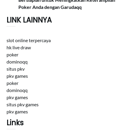
Poker Anda dengan Garudaqq
LINK LAINNYA
slot online terpercaya
hk live draw
poker
dominoqq
situs pkv
pkv games
poker
dominoqq
pkv games
situs pkv games
pkv games
Links