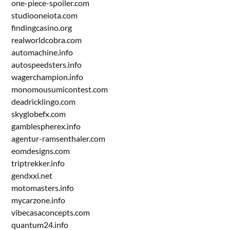
one-piece-spoiler.com
studiooneiota.com
findingcasino.org
realworldcobra.com
automachine.info
autospeedsters.info
wagerchampion.info
monomousumicontest.com
deadricklingo.com
skyglobefx.com
gamblespherex.info
agentur-ramsenthaler.com
eomdesigns.com
triptrekker.info
gendxxi.net
motomasters.info
mycarzone.info
vibecasaconcepts.com
quantum24.info