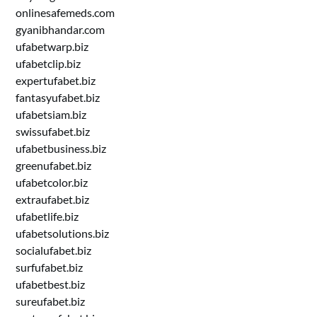
onlinesafemeds.com
gyanibhandar.com
ufabetwarp.biz
ufabetclip.biz
expertufabet.biz
fantasyufabet.biz
ufabetsiam.biz
swissufabet.biz
ufabetbusiness.biz
greenufabet.biz
ufabetcolor.biz
extraufabet.biz
ufabetlife.biz
ufabetsolutions.biz
socialufabet.biz
surfufabet.biz
ufabetbest.biz
sureufabet.biz