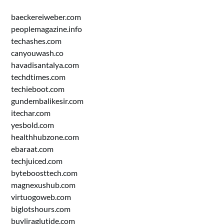
baeckereiweber.com
peoplemagazine.info
techashes.com
canyouwash.co
havadisantalya.com
techdtimes.com
techieboot.com
gundembalikesir.com
itechar.com
yesbold.com
healthhubzone.com
ebaraat.com
techjuiced.com
byteboosttech.com
magnexushub.com
virtuogoweb.com
biglotshours.com
buyliraglutide.com