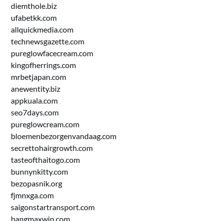
diemthole.biz
ufabetkk.com
allquickmedia.com
technewsgazette.com
pureglowfacecream.com
kingofherrings.com
mrbetjapan.com
anewentity.biz
appkuala.com
seo7days.com
pureglowcream.com
bloemenbezorgenvandaag.com
secrettohairgrowth.com
tasteofthaitogo.com
bunnynkitty.com
bezopasnik.org
fjmnxga.com
saigonstartransport.com
bangmaxwin.com