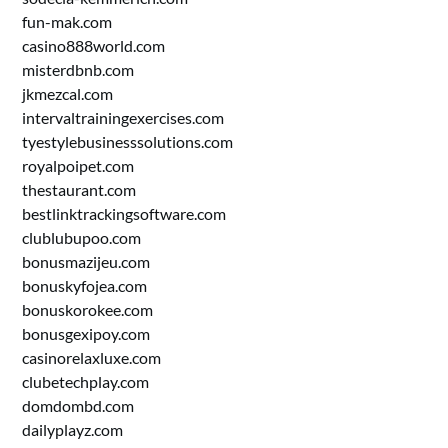
fun-mak.com
casino888world.com
misterdbnb.com
jkmezcal.com
intervaltrainingexercises.com
tyestylebusinesssolutions.com
royalpoipet.com
thestaurant.com
bestlinktrackingsoftware.com
clublubupoo.com
bonusmazijeu.com
bonuskyfojea.com
bonuskorokee.com
bonusgexipoy.com
casinorelaxluxe.com
clubetechplay.com
domdombd.com
dailyplayz.com