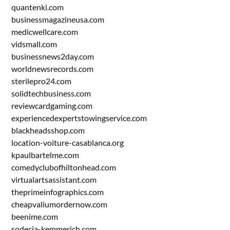
quantenki.com
businessmagazineusa.com
medicwellcare.com
vidsmall.com
businessnews2day.com
worldnewsrecords.com
sterilepro24.com
solidtechbusiness.com
reviewcardgaming.com
experiencedexpertstowingservice.com
blackheadsshop.com
location-voiture-casablanca.org
kpaulbartelme.com
comedyclubofhiltonhead.com
virtualartsassistant.com
theprimeinfographics.com
cheapvaliumordernow.com
beenime.com
sodecia-kemmerich.com