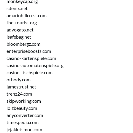
monkeycap.org
sdenix.net
amarinhillcrest.com
the-tourist.org
advogato.net
isafebag.net
bloombergz.com
enterpriseboosts.com
casino-kartenspiele.com
casino-automatenspiele.org
casino-tischspiele.com
otbody.com
jamestrust.net
trenz24.com
skipworking.com
loizbeauty.com
anyconverter.com
timespedia.com
jejakkrismon.com