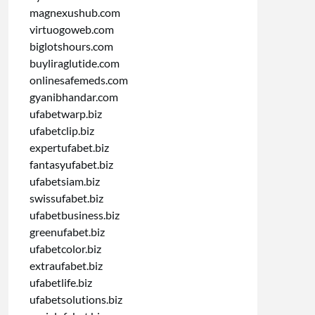
magnexushub.com
virtuogoweb.com
biglotshours.com
buyliraglutide.com
onlinesafemeds.com
gyanibhandar.com
ufabetwarp.biz
ufabetclip.biz
expertufabet.biz
fantasyufabet.biz
ufabetsiam.biz
swissufabet.biz
ufabetbusiness.biz
greenufabet.biz
ufabetcolor.biz
extraufabet.biz
ufabetlife.biz
ufabetsolutions.biz