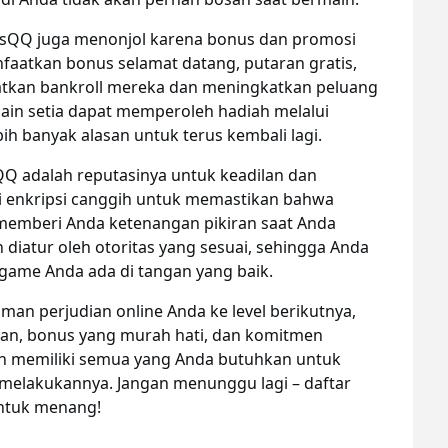
usQQ juga menonjol karena bonus dan promosi
aatkan bonus selamat datang, putaran gratis,
atkan bankroll mereka dan meningkatkan peluang
main setia dapat memperoleh hadiah melalui
ih banyak alasan untuk terus kembali lagi.
sQQ adalah reputasinya untuk keadilan dan
i enkripsi canggih untuk memastikan bahwa
emberi Anda ketenangan pikiran saat Anda
n diatur oleh otoritas yang sesuai, sehingga Anda
ame Anda ada di tangan yang baik.
man perjudian online Anda ke level berikutnya,
an, bonus yang murah hati, dan komitmen
n memiliki semua yang Anda butuhkan untuk
melakukannya. Jangan menunggu lagi – daftar
untuk menang!