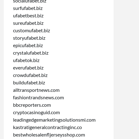
socialufabet.biz
surfufabet.biz
ufabetbest.biz
sureufabet.biz
customufabet.biz
storyufabet.biz
epicufabet.biz
crystalufabet.biz
ufabetok.biz
everufabet.biz
crowdufabet.biz
buildufabet.biz
alltransportnews.com
fashiontrandsnews.com
bbcreporters.com
cryptocasinoguid.com
leadingedgemarketingsolutionsmi.com
kastratigeneralcontractinginc.co
bestwholesalenfljerseysshop.com