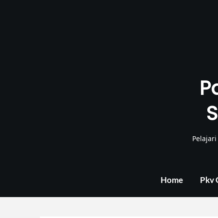
Skip
to
content
P
S
Pelajar
Home
Pkv 