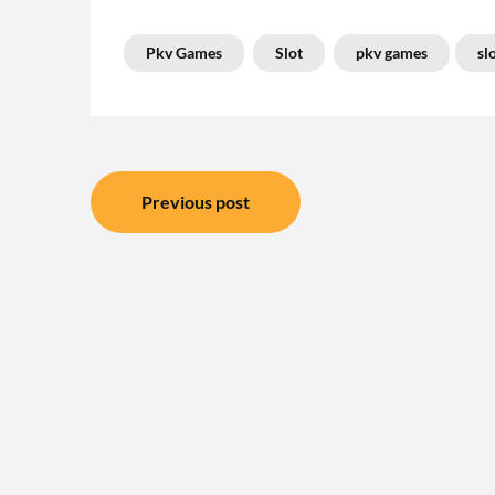
Pkv Games
Slot
pkv games
sl
Post
Previous post
navigation