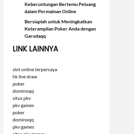
Keberuntungan Bertemu Peluang
dalam Permainan Online
Bersiaplah untuk Meningkatkan
Keterampilan Poker Anda dengan
Garudaqq
LINK LAINNYA
slot online terpercaya
hk live draw
poker
dominoqq
situs pkv
pkv games
poker
dominoqq
pkv games
situs pkv games