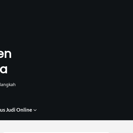
en
la
-langkah
tus Judi Online