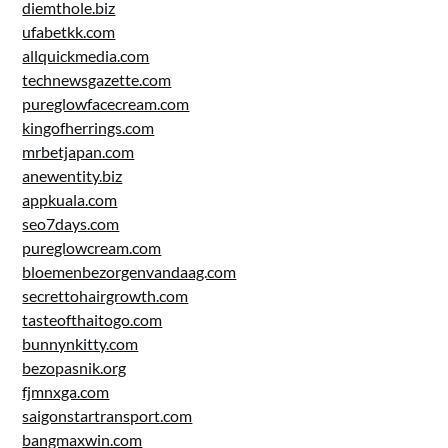
diemthole.biz
ufabetkk.com
allquickmedia.com
technewsgazette.com
pureglowfacecream.com
kingofherrings.com
mrbetjapan.com
anewentity.biz
appkuala.com
seo7days.com
pureglowcream.com
bloemenbezorgenvandaag.com
secrettohairgrowth.com
tasteofthaitogo.com
bunnynkitty.com
bezopasnik.org
fjmnxga.com
saigonstartransport.com
bangmaxwin.com