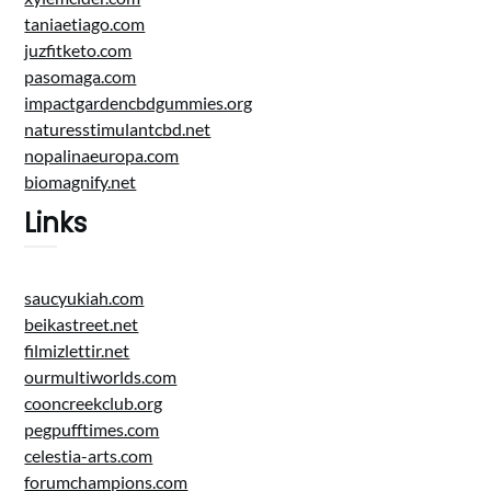
taniaetiago.com
juzfitketo.com
pasomaga.com
impactgardencbdgummies.org
naturesstimulantcbd.net
nopalinaeuropa.com
biomagnify.net
Links
saucyukiah.com
beikastreet.net
filmizlettir.net
ourmultiworlds.com
cooncreekclub.org
pegpufftimes.com
celestia-arts.com
forumchampions.com