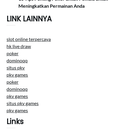
Meningkatkan Permainan Anda
LINK LAINNYA
slot online terpercaya
hk live draw
poker
dominoqq
situs pkv
pkv games
poker
dominoqq
pkv games
situs pkv games
pkv games
Links