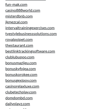
fun-mak.com
casino888world.com
misterdbnb.com
jkmezcal.com
intervaltrainingexercises.com
tyestylebusinesssolutions.com
royalpoipet.com
thestaurant.com
bestlinktrackingsoftware.com
clublubupoo.com
bonusmazijeu.com
bonuskyfojea.com
bonuskorokee.com
bonusgexipoy.com
casinorelaxluxe.com
clubetechplay.com
domdombd.com
dailyplayz.com