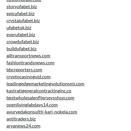
storyufabet.biz
epicufabet.biz
crystalufabet.biz
ufabetok.biz
everufabet.biz
crowdufabet.biz
buildufabet.biz
alltransportnews.com
fashiontrandsnews.com
bbcreporters.com
cryptocasinoguid.com
leadingedgemarketingsolutionsmi.com
kastratigeneralcontractinginc.co
bestwholesalenfljerseysshop.com
openlivinglabdays14.com
ayurvedakonsultti-kari-nokela.com
antitraders.biz
aryanews24.com