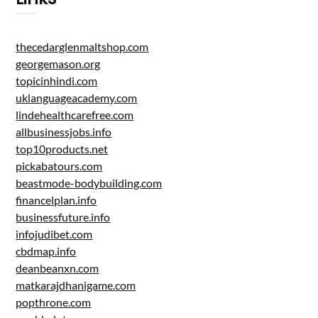
thecedarglenmaltshop.com
georgemason.org
topicinhindi.com
uklanguageacademy.com
lindehealthcarefree.com
allbusinessjobs.info
top10products.net
pickabatours.com
beastmode-bodybuilding.com
financelplan.info
businessfuture.info
infojudibet.com
cbdmap.info
deanbeanxn.com
matkarajdhanigame.com
popthrone.com