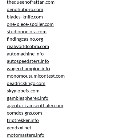
thequeenofrattan.com
denohubpro.com
blades-knife.com
one-piece-spoiler.com
studiooneiota.com
findingcasino.org
realworldcobra.com
automachine.info
autospeedsters.info
wagerchampion.info
monomousumicontest.com
deadricklingo.com
skyglobefx.com
gamblespherex.info
agentur-ramsenthaler.com
eomdesigns.com
triptrekker.info
gendxxi.net
motomasters.info