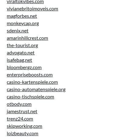
viraltokvibes.com
vivianebritoimoveis.com
magforbes.net
monkeycap.org
sdenix.net
amarinhillcrest.com
the-tourist.org
advogato.net
isafebag.net
bloombergz.com
enterpriseboosts.com
casino-kartenspiele.com
casino-automatenspiele.org
casino-tischspiele.com
otbody.com
jamestrust.net
trenz24.com
skipworking.com
loizbeauty.com