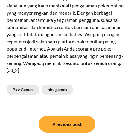
siapa pun yang ingin menikmati pengalaman poker online
yang menyenangkan dan menarik. Dengan berbagai
permainan, antarmuka yang ramah pengguna, suasana
komunitas, dan komitmen untuk bermain dan keamanan
yang adil, tidak mengherankan bahwa Wargaqq dengan
cepat menjadi salah satu platform poker online paling
populer di internet. Apakah Anda seorang pro poker
berpengalaman atau pemain biasa yang ingin bersenang -
senang, Waragaqq memiliki sesuatu untuk semua orang.
[ad_2]
Pkv Games
pkv games
Post
Previous post
navigation