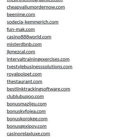
cheapvaliumordernow.com
beenime.com
sodecia-kemmerich.com
fun-mak.com
casino888world.com
misterdbnb.com
jkmezcal.com
intervaltrainingexercises.com
tyestylebusinesssolutions.com
royalpoipet.com
thestaurant.com
bestlinktrackingsoftware.com
clublubupoo.com
bonusmazijeu.com
bonuskyfojea.com
bonuskorokee.com
bonusgexipoy.com
casinorelaxluxe.com