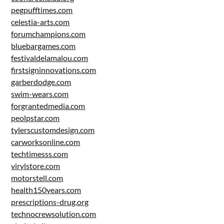
pegpufftimes.com
celestia-arts.com
forumchampions.com
bluebargames.com
festivaldelamalou.com
firstsigninnovations.com
garberdodge.com
swim-wears.com
forgrantedmedia.com
peolpstar.com
tylerscustomdesign.com
carworksonline.com
techtimesss.com
virylstore.com
motorstell.com
health150years.com
prescriptions-drug.org
technocrewsolution.com