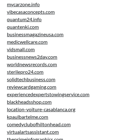
mycarzone.info
vibecasaconcepts.com
quantum24.info
quantenki.com
businessmagazineusa.com
medicwellcare.com
vidsmall.com
businessnews2day.com
worldnewsrecords.com
sterilepro24.com
solidtechbusiness.com
reviewcardgaming.com
experiencedexpertstowingservice.com
blackheadsshop.com
location-voiture-casablanca.org
kpaulbartelme.com
comedyclubofhiltonhead.com
virtualartsassistant.com
theprimeinfographics.com