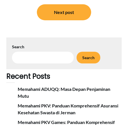
Next post
Search
Search
Recent Posts
Memahami ADUQQ: Masa Depan Penjaminan
Mutu
Memahami PKV: Panduan Komprehensif Asuransi
Kesehatan Swasta di Jerman
Memahami PKV Games: Panduan Komprehensif