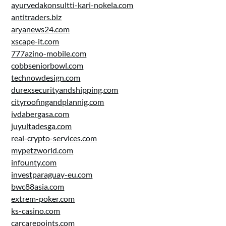
ayurvedakonsultti-kari-nokela.com
antitraders.biz
aryanews24.com
xscape-it.com
777azino-mobile.com
cobbseniorbowl.com
technowdesign.com
durexsecurityandshipping.com
cityroofingandplannig.com
ivdabergasa.com
juyultadesga.com
real-crypto-services.com
mypetzworld.com
infounty.com
investparaguay-eu.com
bwc88asia.com
extrem-poker.com
ks-casino.com
carcarepoints.com