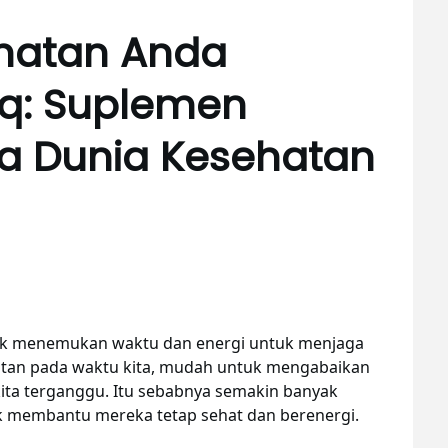
ehatan Anda
q: Suplemen
 Dunia Kesehatan
untuk menemukan waktu dan energi untuk menjaga
tutan pada waktu kita, mudah untuk mengabaikan
ita terganggu. Itu sebabnya semakin banyak
k membantu mereka tetap sehat dan berenergi.