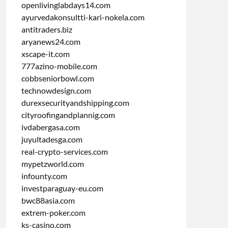
openlivinglabdays14.com
ayurvedakonsultti-kari-nokela.com
antitraders.biz
aryanews24.com
xscape-it.com
777azino-mobile.com
cobbseniorbowl.com
technowdesign.com
durexsecurityandshipping.com
cityroofingandplannig.com
ivdabergasa.com
juyultadesga.com
real-crypto-services.com
mypetzworld.com
infounty.com
investparaguay-eu.com
bwc88asia.com
extrem-poker.com
ks-casino.com