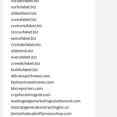
socialufabet.biz
surfufabet.biz
ufabetbest.biz
sureufabet.biz
customufabet.biz
storyufabet.biz
epicufabet.biz
crystalufabet.biz
ufabetok.biz
everufabet.biz
crowdufabet.biz
buildufabet.biz
alltransportnews.com
fashiontrandsnews.com
bbcreporters.com
cryptocasinoguid.com
leadingedgemarketingsolutionsmi.com
kastratigeneralcontractinginc.co
bestwholesalenfljerseysshop.com