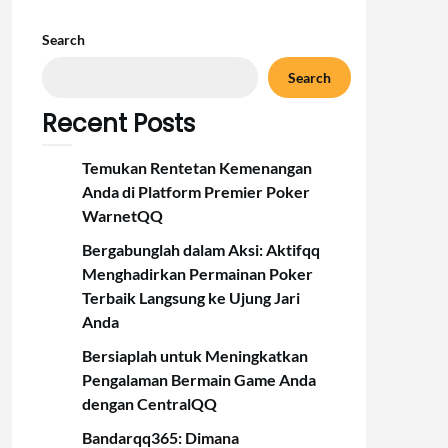
Search
Search
Recent Posts
Temukan Rentetan Kemenangan
Anda di Platform Premier Poker
WarnetQQ
Bergabunglah dalam Aksi: Aktifqq
Menghadirkan Permainan Poker
Terbaik Langsung ke Ujung Jari
Anda
Bersiaplah untuk Meningkatkan
Pengalaman Bermain Game Anda
dengan CentralQQ
Bandarqq365: Dimana