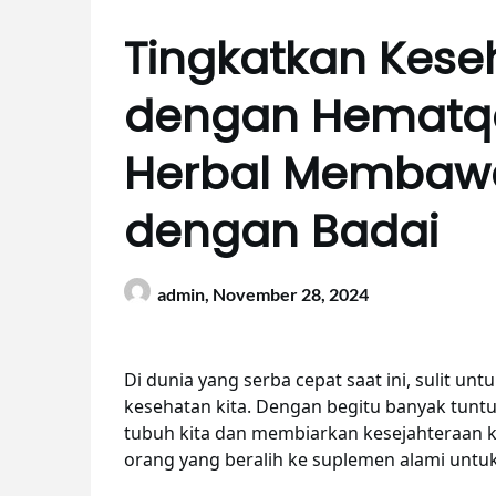
Tingkatkan Kes
dengan Hematq
Herbal Membawa
dengan Badai
admin,
November 28, 2024
Di dunia yang serba cepat saat ini, sulit 
kesehatan kita. Dengan begitu banyak tun
tubuh kita dan membiarkan kesejahteraan k
orang yang beralih ke suplemen alami untu