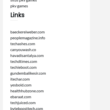
pkv games
Links
baeckereiweber.com
peoplemagazine.info
techashes.com
canyouwash.co
havadisantalya.com
techdtimes.com
techieboot.com
gundembalikesir.com
itechar.com
yesbold.com
healthhubzone.com
ebaraat.com
techjuiced.com
byteboosttech.com