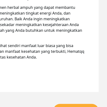
emen herbal ampuh yang dapat membantu
eningkatkan tingkat energi Anda, dan
uruhan. Baik Anda ingin meningkatkan
 sekadar meningkatkan kesejahteraan Anda
lah yang Anda butuhkan untuk meningkatkan
at sendiri manfaat luar biasa yang bisa
an manfaat kesehatan yang terbukti, Hematqq
itas kesehatan Anda.