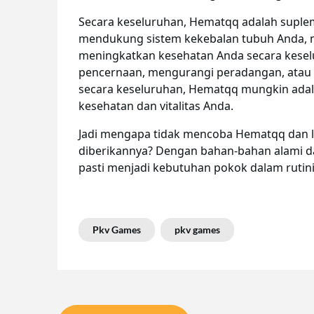
Secara keseluruhan, Hematqq adalah supl
mendukung sistem kekebalan tubuh Anda, m
meningkatkan kesehatan Anda secara kesel
pencernaan, mengurangi peradangan, atau
secara keseluruhan, Hematqq mungkin ada
kesehatan dan vitalitas Anda.
Jadi mengapa tidak mencoba Hematqq dan lih
diberikannya? Dengan bahan-bahan alami d
pasti menjadi kebutuhan pokok dalam rutin
Pkv Games
pkv games