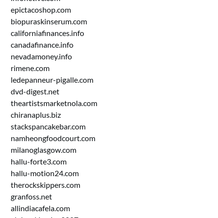
epictacoshop.com
biopuraskinserum.com
californiafinances.info
canadafinance.info
nevadamoney.info
rimene.com
ledepanneur-pigalle.com
dvd-digest.net
theartistsmarketnola.com
chiranaplus.biz
stackspancakebar.com
namheongfoodcourt.com
milanoglasgow.com
hallu-forte3.com
hallu-motion24.com
therockskippers.com
granfoss.net
allindiacafela.com