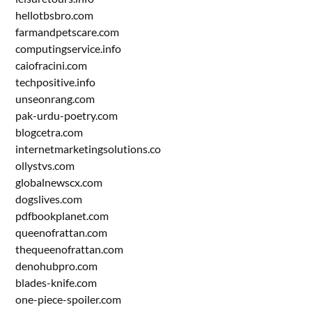
hellotbsbro.com
farmandpetscare.com
computingservice.info
caiofracini.com
techpositive.info
unseonrang.com
pak-urdu-poetry.com
blogcetra.com
internetmarketingsolutions.co
ollystvs.com
globalnewscx.com
dogslives.com
pdfbookplanet.com
queenofrattan.com
thequeenofrattan.com
denohubpro.com
blades-knife.com
one-piece-spoiler.com