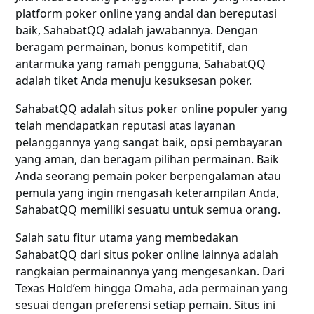
platform poker online yang andal dan bereputasi
baik, SahabatQQ adalah jawabannya. Dengan
beragam permainan, bonus kompetitif, dan
antarmuka yang ramah pengguna, SahabatQQ
adalah tiket Anda menuju kesuksesan poker.
SahabatQQ adalah situs poker online populer yang
telah mendapatkan reputasi atas layanan
pelanggannya yang sangat baik, opsi pembayaran
yang aman, dan beragam pilihan permainan. Baik
Anda seorang pemain poker berpengalaman atau
pemula yang ingin mengasah keterampilan Anda,
SahabatQQ memiliki sesuatu untuk semua orang.
Salah satu fitur utama yang membedakan
SahabatQQ dari situs poker online lainnya adalah
rangkaian permainannya yang mengesankan. Dari
Texas Hold’em hingga Omaha, ada permainan yang
sesuai dengan preferensi setiap pemain. Situs ini