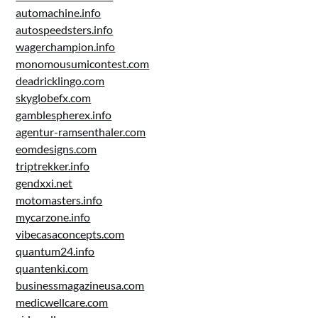
automachine.info
autospeedsters.info
wagerchampion.info
monomousumicontest.com
deadricklingo.com
skyglobefx.com
gamblespherex.info
agentur-ramsenthaler.com
eomdesigns.com
triptrekker.info
gendxxi.net
motomasters.info
mycarzone.info
vibecasaconcepts.com
quantum24.info
quantenki.com
businessmagazineusa.com
medicwellcare.com