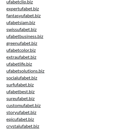
ufabetclip.biz
expertufabet.biz
fantasyufabet.biz
ufabetsiam.biz
swissufabet.biz
ufabetbusiness.biz
greenufabet.biz
ufabetcolor.biz
extraufabet.biz
ufabetlife.biz
ufabetsolutions.biz
socialufabet.biz
surfufabet.biz
ufabetbest.biz
sureufabet.biz
customufabet.biz
storyufabet.biz
epicufabet.biz
crystalufabet.biz