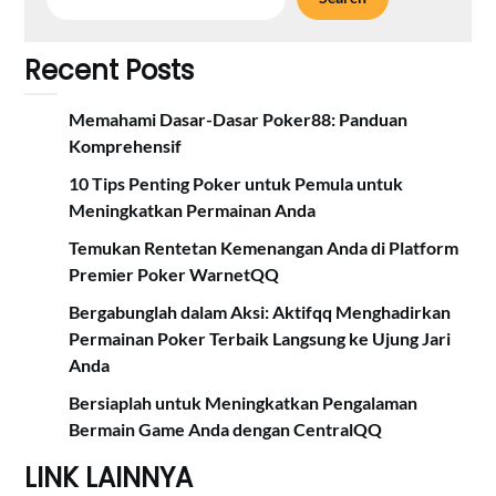
Recent Posts
Memahami Dasar-Dasar Poker88: Panduan
Komprehensif
10 Tips Penting Poker untuk Pemula untuk
Meningkatkan Permainan Anda
Temukan Rentetan Kemenangan Anda di Platform
Premier Poker WarnetQQ
Bergabunglah dalam Aksi: Aktifqq Menghadirkan
Permainan Poker Terbaik Langsung ke Ujung Jari
Anda
Bersiaplah untuk Meningkatkan Pengalaman
Bermain Game Anda dengan CentralQQ
LINK LAINNYA