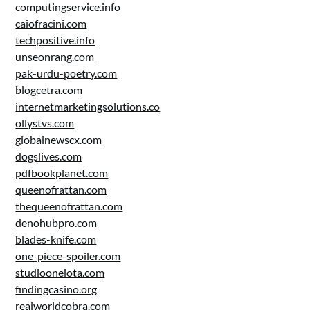
computingservice.info
caiofracini.com
techpositive.info
unseonrang.com
pak-urdu-poetry.com
blogcetra.com
internetmarketingsolutions.co
ollystvs.com
globalnewscx.com
dogslives.com
pdfbookplanet.com
queenofrattan.com
thequeenofrattan.com
denohubpro.com
blades-knife.com
one-piece-spoiler.com
studiooneiota.com
findingcasino.org
realworldcobra.com