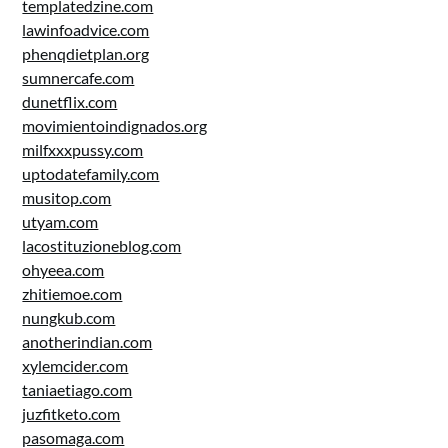
templatedzine.com
lawinfoadvice.com
phenqdietplan.org
sumnercafe.com
dunetflix.com
movimientoindignados.org
milfxxxpussy.com
uptodatefamily.com
musitop.com
utyam.com
lacostituzioneblog.com
ohyeea.com
zhitiemoe.com
nungkub.com
anotherindian.com
xylemcider.com
taniaetiago.com
juzfitketo.com
pasomaga.com