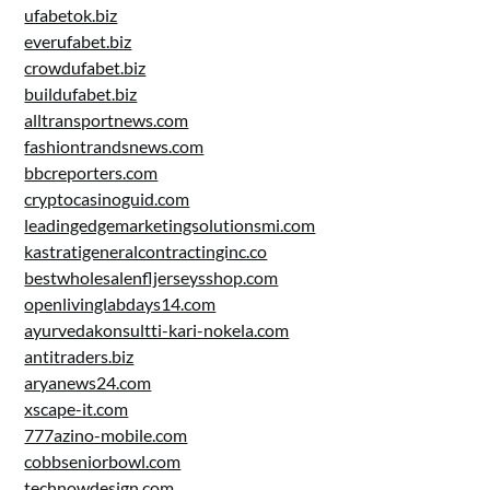
ufabetok.biz
everufabet.biz
crowdufabet.biz
buildufabet.biz
alltransportnews.com
fashiontrandsnews.com
bbcreporters.com
cryptocasinoguid.com
leadingedgemarketingsolutionsmi.com
kastratigeneralcontractinginc.co
bestwholesalenfljerseysshop.com
openlivinglabdays14.com
ayurvedakonsultti-kari-nokela.com
antitraders.biz
aryanews24.com
xscape-it.com
777azino-mobile.com
cobbseniorbowl.com
technowdesign.com