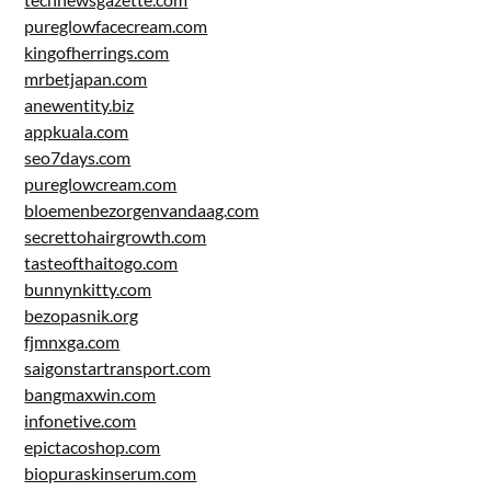
pureglowfacecream.com
kingofherrings.com
mrbetjapan.com
anewentity.biz
appkuala.com
seo7days.com
pureglowcream.com
bloemenbezorgenvandaag.com
secrettohairgrowth.com
tasteofthaitogo.com
bunnynkitty.com
bezopasnik.org
fjmnxga.com
saigonstartransport.com
bangmaxwin.com
infonetive.com
epictacoshop.com
biopuraskinserum.com