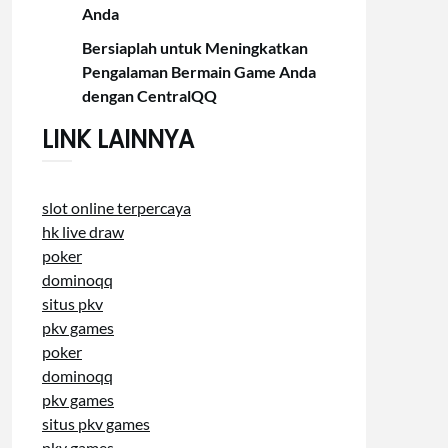
Anda
Bersiaplah untuk Meningkatkan
Pengalaman Bermain Game Anda
dengan CentralQQ
LINK LAINNYA
slot online terpercaya
hk live draw
poker
dominoqq
situs pkv
pkv games
poker
dominoqq
pkv games
situs pkv games
pkv games