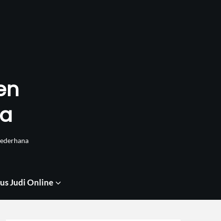
en
la
 sederhana
tus Judi Online