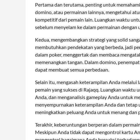
Pertama dan terutama, penting untuk memahami 
domino, atau permainan lainnya, mengetahui atu
kompetitif dari pemain lain. Luangkan waktu un
sebelum menyelam ke dalam permainan dengan u
Kedua, mengembangkan strategi yang solid sanga
membutuhkan pendekatan yang berbeda, jadi pen
dalam poker, menggertak dan membaca mengatak
memenangkan tangan. Dalam domino, penempatan
dapat membuat semua perbedaan.
Selain itu, mengasah keterampilan Anda melalui 
pemain yang sukses di Rajaqq. Luangkan waktu unt
Anda, dan menganalisis gameplay Anda untuk men
menyempurnakan keterampilan Anda dan tetap up
meningkatkan peluang Anda untuk menang dan pa
Terakhir, keberuntungan berperan dalam permaina
Meskipun Anda tidak dapat mengontrol kartu An
mengontrol bagaimana Anda bereaksi terhadapnya