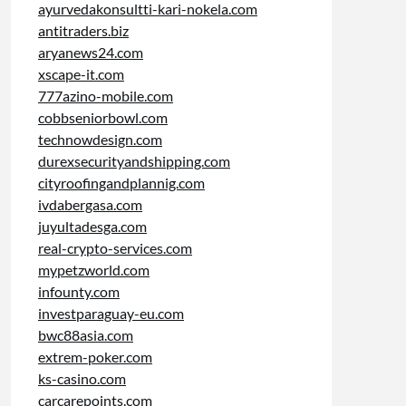
ayurvedakonsultti-kari-nokela.com
antitraders.biz
aryanews24.com
xscape-it.com
777azino-mobile.com
cobbseniorbowl.com
technowdesign.com
durexsecurityandshipping.com
cityroofingandplannig.com
ivdabergasa.com
juyultadesga.com
real-crypto-services.com
mypetzworld.com
infounty.com
investparaguay-eu.com
bwc88asia.com
extrem-poker.com
ks-casino.com
carcarepoints.com