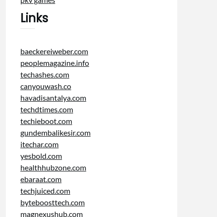
Links
baeckereiweber.com
peoplemagazine.info
techashes.com
canyouwash.co
havadisantalya.com
techdtimes.com
techieboot.com
gundembalikesir.com
itechar.com
yesbold.com
healthhubzone.com
ebaraat.com
techjuiced.com
byteboosttech.com
magnexushub.com