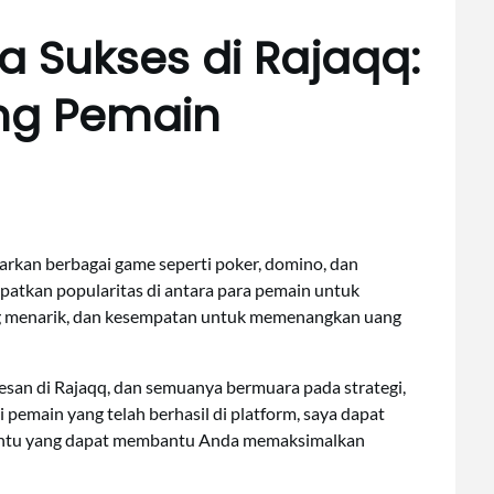
 Sukses di Rajaqq:
ang Pemain
rkan berbagai game seperti poker, domino, dan
apatkan popularitas di antara para pemain untuk
g menarik, dan kesempatan untuk memenangkan uang
san di Rajaqq, dan semuanya bermuara pada strategi,
 pemain yang telah berhasil di platform, saya dapat
rtentu yang dapat membantu Anda memaksimalkan