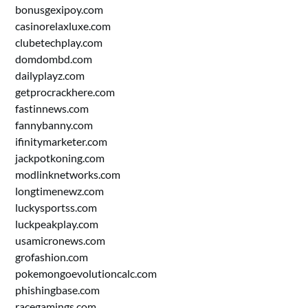
bonusgexipoy.com
casinorelaxluxe.com
clubetechplay.com
domdombd.com
dailyplayz.com
getprocrackhere.com
fastinnews.com
fannybanny.com
ifinitymarketer.com
jackpotkoning.com
modlinknetworks.com
longtimenewz.com
luckysportss.com
luckpeakplay.com
usamicronews.com
grofashion.com
pokemongoevolutioncalc.com
phishingbase.com
racegamings.com