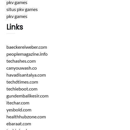
pkv games
situs pkv games
pkv games
Links
baeckereiweber.com
peoplemagazine.info
techashes.com
canyouwash.co
havadisantalya.com
techdtimes.com
techieboot.com
gundembalikesir.com
itechar.com
yesbold.com
healthhubzone.com
ebaraat.com