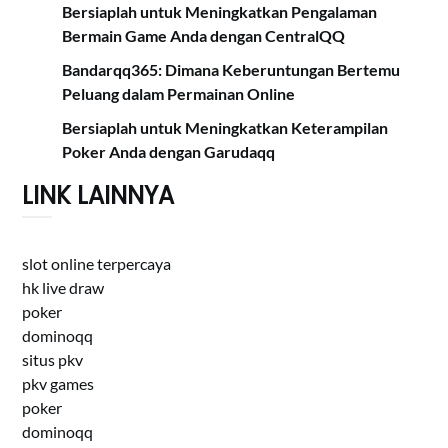
Bersiaplah untuk Meningkatkan Pengalaman
Bermain Game Anda dengan CentralQQ
Bandarqq365: Dimana Keberuntungan Bertemu
Peluang dalam Permainan Online
Bersiaplah untuk Meningkatkan Keterampilan
Poker Anda dengan Garudaqq
LINK LAINNYA
slot online terpercaya
hk live draw
poker
dominoqq
situs pkv
pkv games
poker
dominoqq