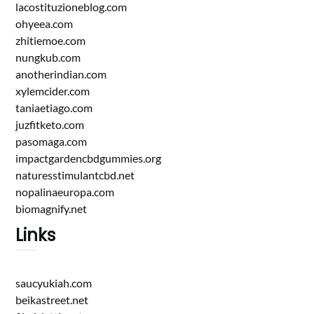
lacostituzioneblog.com
ohyeea.com
zhitiemoe.com
nungkub.com
anotherindian.com
xylemcider.com
taniaetiago.com
juzfitketo.com
pasomaga.com
impactgardencbdgummies.org
naturesstimulantcbd.net
nopalinaeuropa.com
biomagnify.net
Links
saucyukiah.com
beikastreet.net