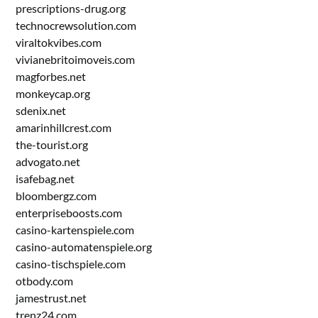
prescriptions-drug.org
technocrewsolution.com
viraltokvibes.com
vivianebritoimoveis.com
magforbes.net
monkeycap.org
sdenix.net
amarinhillcrest.com
the-tourist.org
advogato.net
isafebag.net
bloombergz.com
enterpriseboosts.com
casino-kartenspiele.com
casino-automatenspiele.org
casino-tischspiele.com
otbody.com
jamestrust.net
trenz24.com