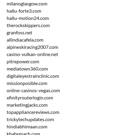
milanoglasgow.com
hallu-forte3.com
hallu-motion24.com
therockskippers.com
granfoss.net
allindiacafela.com
alpineskiracing2007.com
casino-vulkan-online.net
pitrepower.com
mediatown360.com
digitaleyestrainclinic.com
missionposible.com
online-casinos-vegas.com
xfinityrouterlogin.com
marketingjacks.com
topappliancereviews.com
trickytechupdates.com
hindiabhimaan.com
khabresach.com