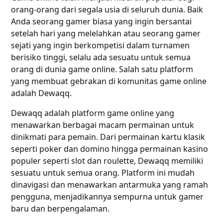
orang-orang dari segala usia di seluruh dunia. Baik
Anda seorang gamer biasa yang ingin bersantai
setelah hari yang melelahkan atau seorang gamer
sejati yang ingin berkompetisi dalam turnamen
berisiko tinggi, selalu ada sesuatu untuk semua
orang di dunia game online. Salah satu platform
yang membuat gebrakan di komunitas game online
adalah Dewaqq.
Dewaqq adalah platform game online yang
menawarkan berbagai macam permainan untuk
dinikmati para pemain. Dari permainan kartu klasik
seperti poker dan domino hingga permainan kasino
populer seperti slot dan roulette, Dewaqq memiliki
sesuatu untuk semua orang. Platform ini mudah
dinavigasi dan menawarkan antarmuka yang ramah
pengguna, menjadikannya sempurna untuk gamer
baru dan berpengalaman.