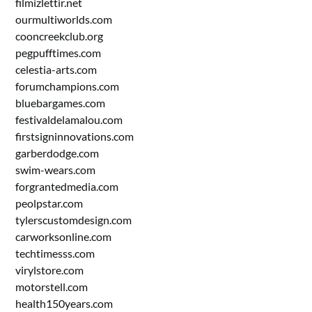
filmizlettir.net
ourmultiworlds.com
cooncreekclub.org
pegpufftimes.com
celestia-arts.com
forumchampions.com
bluebargames.com
festivaldelamalou.com
firstsigninnovations.com
garberdodge.com
swim-wears.com
forgrantedmedia.com
peolpstar.com
tylerscustomdesign.com
carworksonline.com
techtimesss.com
virylstore.com
motorstell.com
health150years.com