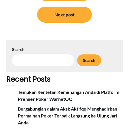
Next post
Search
Search
Recent Posts
Temukan Rentetan Kemenangan Anda di Platform
Premier Poker WarnetQQ
Bergabunglah dalam Aksi: Aktifqq Menghadirkan
Permainan Poker Terbaik Langsung ke Ujung Jari
Anda