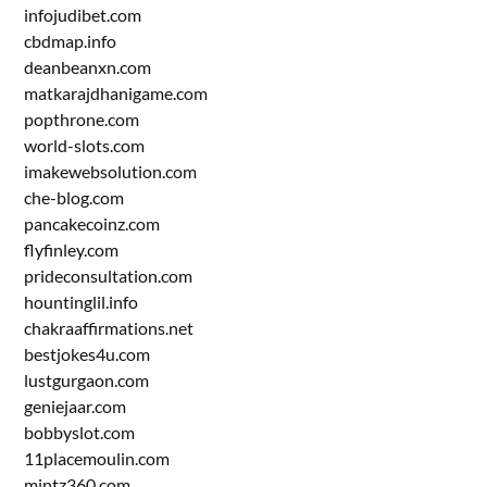
infojudibet.com
cbdmap.info
deanbeanxn.com
matkarajdhanigame.com
popthrone.com
world-slots.com
imakewebsolution.com
che-blog.com
pancakecoinz.com
flyfinley.com
prideconsultation.com
hountinglil.info
chakraaffirmations.net
bestjokes4u.com
lustgurgaon.com
geniejaar.com
bobbyslot.com
11placemoulin.com
mintz360.com