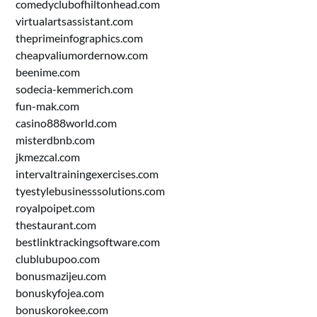
comedyclubofhiltonhead.com
virtualartsassistant.com
theprimeinfographics.com
cheapvaliumordernow.com
beenime.com
sodecia-kemmerich.com
fun-mak.com
casino888world.com
misterdbnb.com
jkmezcal.com
intervaltrainingexercises.com
tyestylebusinesssolutions.com
royalpoipet.com
thestaurant.com
bestlinktrackingsoftware.com
clublubupoo.com
bonusmazijeu.com
bonuskyfojea.com
bonuskorokee.com