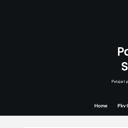
Skip
to
content
P
S
Pelajari 
Home
Pkv 