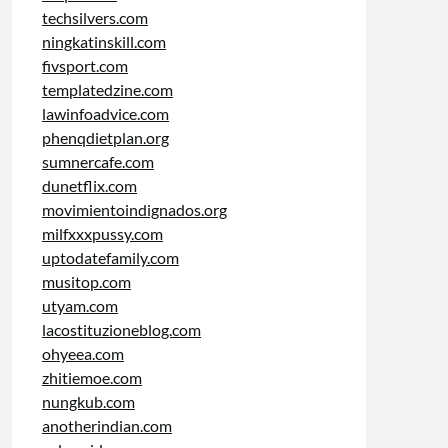
techsilvers.com
ningkatinskill.com
fivsport.com
templatedzine.com
lawinfoadvice.com
phenqdietplan.org
sumnercafe.com
dunetflix.com
movimientoindignados.org
milfxxxpussy.com
uptodatefamily.com
musitop.com
utyam.com
lacostituzioneblog.com
ohyeea.com
zhitiemoe.com
nungkub.com
anotherindian.com