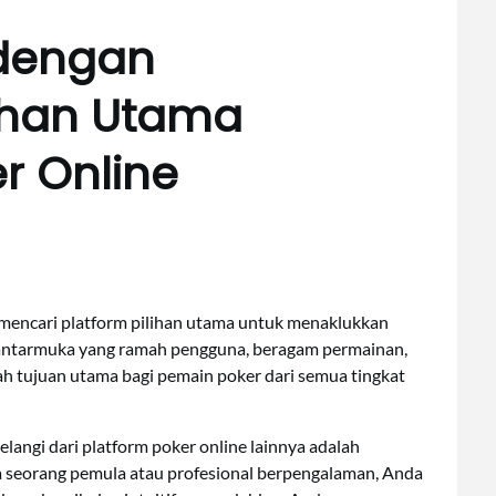
 dengan
lihan Utama
r Online
 mencari platform pilihan utama untuk menaklukkan
 antarmuka yang ramah pengguna, beragam permainan,
h tujuan utama bagi pemain poker dari semua tingkat
angi dari platform poker online lainnya adalah
 seorang pemula atau profesional berpengalaman, Anda