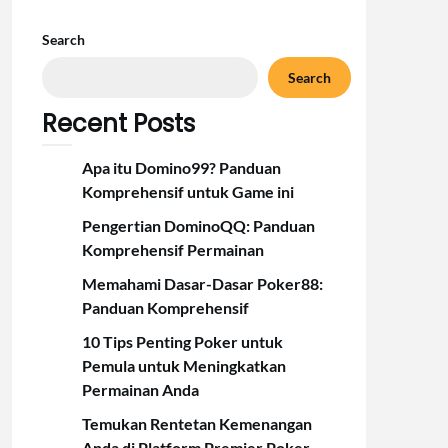
Search
Search
Recent Posts
Apa itu Domino99? Panduan
Komprehensif untuk Game ini
Pengertian DominoQQ: Panduan
Komprehensif Permainan
Memahami Dasar-Dasar Poker88:
Panduan Komprehensif
10 Tips Penting Poker untuk
Pemula untuk Meningkatkan
Permainan Anda
Temukan Rentetan Kemenangan
Anda di Platform Premier Poker