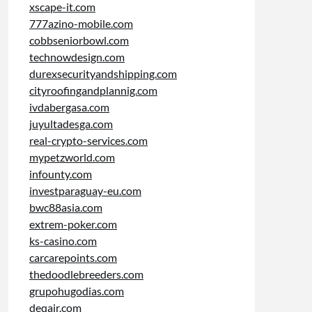
xscape-it.com
777azino-mobile.com
cobbseniorbowl.com
technowdesign.com
durexsecurityandshipping.com
cityroofingandplannig.com
ivdabergasa.com
juyultadesga.com
real-crypto-services.com
mypetzworld.com
infounty.com
investparaguay-eu.com
bwc88asia.com
extrem-poker.com
ks-casino.com
carcarepoints.com
thedoodlebreeders.com
grupohugodias.com
deqair.com