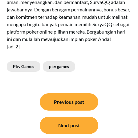
aman, menyenangkan, dan bermanfaat, SuryaQQ adalah
jawabannya. Dengan beragam permainannya, bonus besar,
dan komitmen terhadap keamanan, mudah untuk melihat
mengapa begitu banyak pemain memilih SuryaQQ sebagai
platform poker online pilihan mereka. Bergabunglah hari
ini dan mulailah mewujudkan impian poker Anda!
[ad_2]
Pkv Games
pkv games
Post
Previous post
navigation
Next post