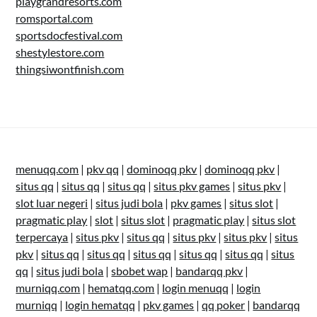
playgrandresorts.com
romsportal.com
sportsdocfestival.com
shestylestore.com
thingsiwontfinish.com
menuqq.com
|
pkv qq
|
dominoqq pkv
|
dominoqq pkv
|
situs qq
|
situs qq
|
situs qq
|
situs pkv games
|
situs pkv
|
slot luar negeri
|
situs judi bola
|
pkv games
|
situs slot
|
pragmatic play
|
slot
|
situs slot
|
pragmatic play
|
situs slot
terpercaya
|
situs pkv
|
situs qq
|
situs pkv
|
situs pkv
|
situs
pkv
|
situs qq
|
situs qq
|
situs qq
|
situs qq
|
situs qq
|
situs
qq
|
situs judi bola
|
sbobet wap
|
bandarqq pkv
|
murniqq.com
|
hematqq.com
|
login menuqq
|
login
murniqq
|
login hematqq
|
pkv games
|
qq poker
|
bandarqq