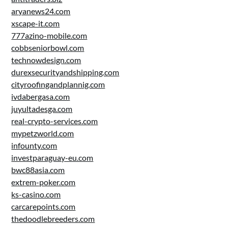
aryanews24.com
xscape-it.com
777azino-mobile.com
cobbseniorbowl.com
technowdesign.com
durexsecurityandshipping.com
cityroofingandplannig.com
ivdabergasa.com
juyultadesga.com
real-crypto-services.com
mypetzworld.com
infounty.com
investparaguay-eu.com
bwc88asia.com
extrem-poker.com
ks-casino.com
carcarepoints.com
thedoodlebreeders.com