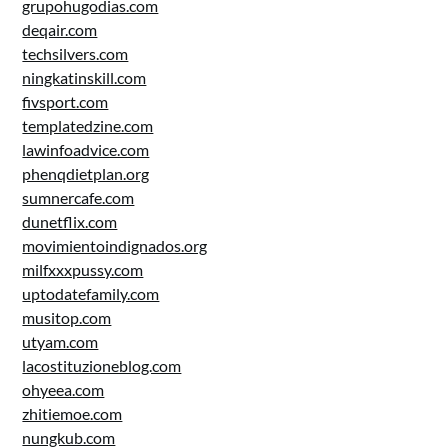
grupohugodias.com
deqair.com
techsilvers.com
ningkatinskill.com
fivsport.com
templatedzine.com
lawinfoadvice.com
phenqdietplan.org
sumnercafe.com
dunetflix.com
movimientoindignados.org
milfxxxpussy.com
uptodatefamily.com
musitop.com
utyam.com
lacostituzioneblog.com
ohyeea.com
zhitiemoe.com
nungkub.com