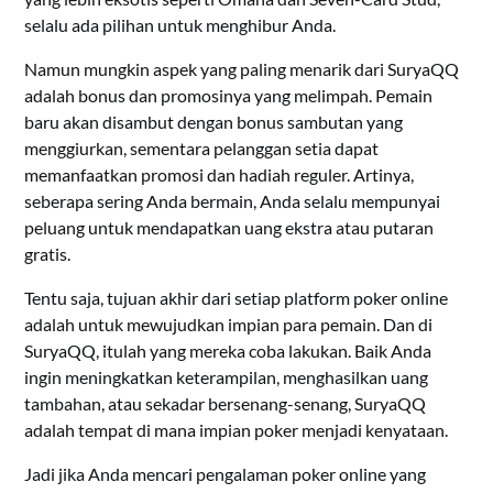
selalu ada pilihan untuk menghibur Anda.
Namun mungkin aspek yang paling menarik dari SuryaQQ
adalah bonus dan promosinya yang melimpah. Pemain
baru akan disambut dengan bonus sambutan yang
menggiurkan, sementara pelanggan setia dapat
memanfaatkan promosi dan hadiah reguler. Artinya,
seberapa sering Anda bermain, Anda selalu mempunyai
peluang untuk mendapatkan uang ekstra atau putaran
gratis.
Tentu saja, tujuan akhir dari setiap platform poker online
adalah untuk mewujudkan impian para pemain. Dan di
SuryaQQ, itulah yang mereka coba lakukan. Baik Anda
ingin meningkatkan keterampilan, menghasilkan uang
tambahan, atau sekadar bersenang-senang, SuryaQQ
adalah tempat di mana impian poker menjadi kenyataan.
Jadi jika Anda mencari pengalaman poker online yang