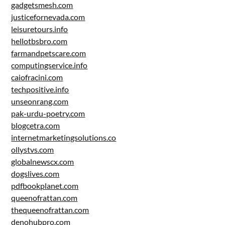
gadgetsmesh.com
justicefornevada.com
leisuretours.info
hellotbsbro.com
farmandpetscare.com
computingservice.info
caiofracini.com
techpositive.info
unseonrang.com
pak-urdu-poetry.com
blogcetra.com
internetmarketingsolutions.co
ollystvs.com
globalnewscx.com
dogslives.com
pdfbookplanet.com
queenofrattan.com
thequeenofrattan.com
denohubpro.com