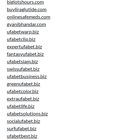
biglotshours.com
buyliraglutide.com
onlinesafemeds.com
gyanibhandar.com
ufabetwarp.biz
ufabetclip.biz
expertufabet.biz
fantasyufabet.biz
ufabetsiam.biz
swissufabet.biz
ufabetbusiness.biz
greenufabet.biz
ufabetcolor.biz
extraufabet.biz
ufabetlife.biz
ufabetsolutions.biz
socialufabet.biz
surfufabet.biz
ufabetbest.biz