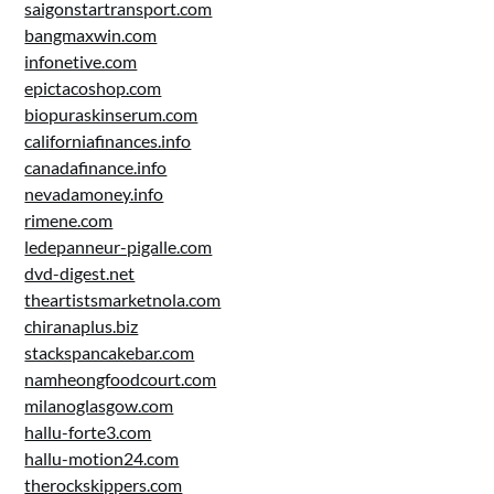
saigonstartransport.com
bangmaxwin.com
infonetive.com
epictacoshop.com
biopuraskinserum.com
californiafinances.info
canadafinance.info
nevadamoney.info
rimene.com
ledepanneur-pigalle.com
dvd-digest.net
theartistsmarketnola.com
chiranaplus.biz
stackspancakebar.com
namheongfoodcourt.com
milanoglasgow.com
hallu-forte3.com
hallu-motion24.com
therockskippers.com