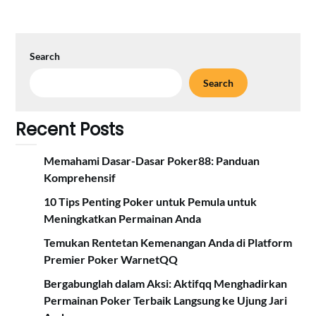
Search
Search
Recent Posts
Memahami Dasar-Dasar Poker88: Panduan
Komprehensif
10 Tips Penting Poker untuk Pemula untuk
Meningkatkan Permainan Anda
Temukan Rentetan Kemenangan Anda di Platform
Premier Poker WarnetQQ
Bergabunglah dalam Aksi: Aktifqq Menghadirkan
Permainan Poker Terbaik Langsung ke Ujung Jari