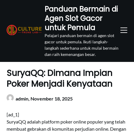
Skip
Panduan Bermain di
to
Agen Slot Gacor
content
untuk Pemula
Pelajari panduan bermain di agen slot
gacor untuk pemula. Ikuti langkah-
langkah sederhana untuk mulai bermain
dan raih kemenangan besar.
SuryaQQ: Dimana Impian
Poker Menjadi Kenyataan
admin,
November 18, 2025
[ad_1]
SuryaQQ adalah platform poker online populer yang telah
membuat gebrakan di komunitas perjudian online. Dengan