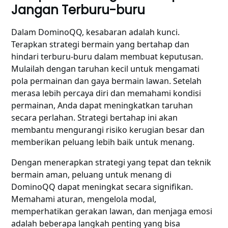
Jangan Terburu-buru
Dalam DominoQQ, kesabaran adalah kunci.
Terapkan strategi bermain yang bertahap dan
hindari terburu-buru dalam membuat keputusan.
Mulailah dengan taruhan kecil untuk mengamati
pola permainan dan gaya bermain lawan. Setelah
merasa lebih percaya diri dan memahami kondisi
permainan, Anda dapat meningkatkan taruhan
secara perlahan. Strategi bertahap ini akan
membantu mengurangi risiko kerugian besar dan
memberikan peluang lebih baik untuk menang.
Dengan menerapkan strategi yang tepat dan teknik
bermain aman, peluang untuk menang di
DominoQQ dapat meningkat secara signifikan.
Memahami aturan, mengelola modal,
memperhatikan gerakan lawan, dan menjaga emosi
adalah beberapa langkah penting yang bisa