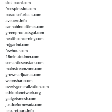
slot-pachi.com
freespinsslot.com
paradisefurballs.com
aveuere.info
cannabinoidtimes.com
greenproductsgui.com
healthconcerning.com
rojgarind.com
fewhour.com
18minutetimer.com
semanticseostars.com
mainstreamzone.com
growmarijuanas.com
webnshare.com
overlygeneralization.com
ethiopianetwork.org
gadgetsmesh.com
justicefornevada.com
leisuretours.info