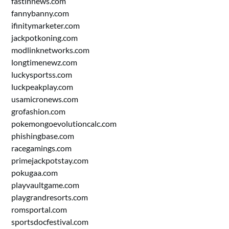
fastinnews.com
fannybanny.com
ifinitymarketer.com
jackpotkoning.com
modlinknetworks.com
longtimenewz.com
luckysportss.com
luckpeakplay.com
usamicronews.com
grofashion.com
pokemongoevolutioncalc.com
phishingbase.com
racegamings.com
primejackpotstay.com
pokugaa.com
playvaultgame.com
playgrandresorts.com
romsportal.com
sportsdocfestival.com