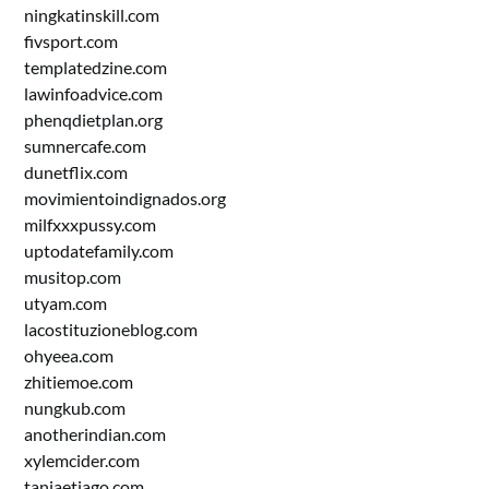
ningkatinskill.com
fivsport.com
templatedzine.com
lawinfoadvice.com
phenqdietplan.org
sumnercafe.com
dunetflix.com
movimientoindignados.org
milfxxxpussy.com
uptodatefamily.com
musitop.com
utyam.com
lacostituzioneblog.com
ohyeea.com
zhitiemoe.com
nungkub.com
anotherindian.com
xylemcider.com
taniaetiago.com