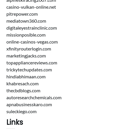
casino-vulkan-online.net
pitrepower.com
mediatown360.com
digitaleyestrainclinic.com
missionposible.com
online-casinos-vegas.com
xfinityrouterlogin.com
marketingjacks.com
topappliancereviews.com
trickytechupdates.com
hindiabhimaan.com
khabresach.com
thecbdblogs.com
autoresearchchemicals.com
apnabusinesskaro.com
suleckiego.com
Links