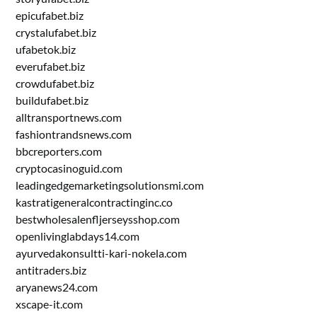
epicufabet.biz
crystalufabet.biz
ufabetok.biz
everufabet.biz
crowdufabet.biz
buildufabet.biz
alltransportnews.com
fashiontrandsnews.com
bbcreporters.com
cryptocasinoguid.com
leadingedgemarketingsolutionsmi.com
kastratigeneralcontractinginc.co
bestwholesalenfljerseysshop.com
openlivinglabdays14.com
ayurvedakonsultti-kari-nokela.com
antitraders.biz
aryanews24.com
xscape-it.com