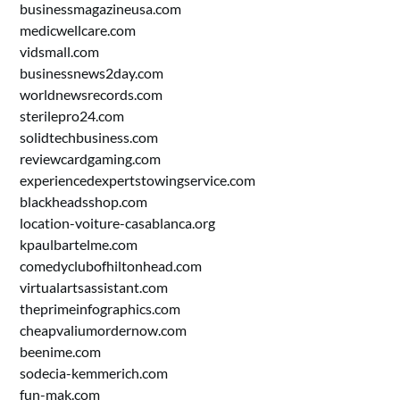
businessmagazineusa.com
medicwellcare.com
vidsmall.com
businessnews2day.com
worldnewsrecords.com
sterilepro24.com
solidtechbusiness.com
reviewcardgaming.com
experiencedexpertstowingservice.com
blackheadsshop.com
location-voiture-casablanca.org
kpaulbartelme.com
comedyclubofhiltonhead.com
virtualartsassistant.com
theprimeinfographics.com
cheapvaliumordernow.com
beenime.com
sodecia-kemmerich.com
fun-mak.com