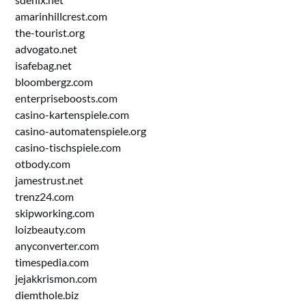
amarinhillcrest.com
the-tourist.org
advogato.net
isafebag.net
bloombergz.com
enterpriseboosts.com
casino-kartenspiele.com
casino-automatenspiele.org
casino-tischspiele.com
otbody.com
jamestrust.net
trenz24.com
skipworking.com
loizbeauty.com
anyconverter.com
timespedia.com
jejakkrismon.com
diemthole.biz