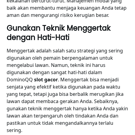
kekalahan berturut-turut. Manajemen modal yang
baik akan membantu menjaga keuangan Anda tetap
aman dan mengurangi risiko kerugian besar.
Gunakan Teknik Menggertak
dengan Hati-Hati
Menggertak adalah salah satu strategi yang sering
digunakan oleh pemain berpengalaman untuk
mengelabui lawan. Namun, teknik ini harus
digunakan dengan sangat hati-hati dalam
DominoQQ
slot gacor
. Menggertak bisa menjadi
senjata yang efektif ketika digunakan pada waktu
yang tepat, tetapi juga bisa berbalik merugikan jika
lawan dapat membaca gerakan Anda. Sebaiknya,
gunakan teknik menggertak hanya ketika Anda yakin
lawan akan terpengaruh oleh tindakan Anda dan
pastikan untuk tidak mengandalkannya terlalu
sering.