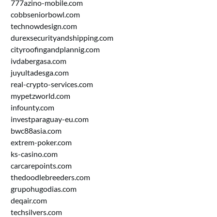
777azino-mobile.com
cobbseniorbowl.com
technowdesign.com
durexsecurityandshipping.com
cityroofingandplannig.com
ivdabergasa.com
juyultadesga.com
real-crypto-services.com
mypetzworld.com
infounty.com
investparaguay-eu.com
bwc88asia.com
extrem-poker.com
ks-casino.com
carcarepoints.com
thedoodlebreeders.com
grupohugodias.com
deqair.com
techsilvers.com