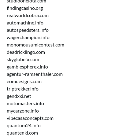
studiooneiota.com
findingcasino.org
realworldcobra.com
automachine.info
autospeedsters.info
wagerchampion.info
monomousumicontest.com
deadricklingo.com
skyglobefx.com
gamblespherex.info
agentur-ramsenthaler.com
eomdesigns.com
triptrekker.info
gendxxi.net
motomasters.info
mycarzone.info
vibecasaconcepts.com
quantum24.info
quantenki.com