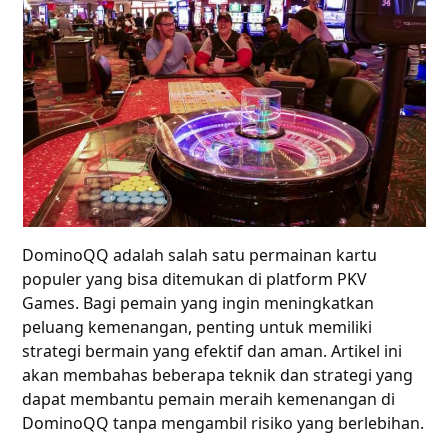
DominoQQ adalah salah satu permainan kartu
populer yang bisa ditemukan di platform PKV
Games. Bagi pemain yang ingin meningkatkan
peluang kemenangan, penting untuk memiliki
strategi bermain yang efektif dan aman. Artikel ini
akan membahas beberapa teknik dan strategi yang
dapat membantu pemain meraih kemenangan di
DominoQQ tanpa mengambil risiko yang berlebihan.