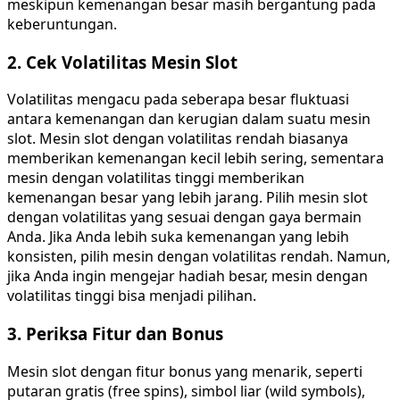
meskipun kemenangan besar masih bergantung pada
keberuntungan.
2. Cek Volatilitas Mesin Slot
Volatilitas mengacu pada seberapa besar fluktuasi
antara kemenangan dan kerugian dalam suatu mesin
slot. Mesin slot dengan volatilitas rendah biasanya
memberikan kemenangan kecil lebih sering, sementara
mesin dengan volatilitas tinggi memberikan
kemenangan besar yang lebih jarang. Pilih mesin slot
dengan volatilitas yang sesuai dengan gaya bermain
Anda. Jika Anda lebih suka kemenangan yang lebih
konsisten, pilih mesin dengan volatilitas rendah. Namun,
jika Anda ingin mengejar hadiah besar, mesin dengan
volatilitas tinggi bisa menjadi pilihan.
3. Periksa Fitur dan Bonus
Mesin slot dengan fitur bonus yang menarik, seperti
putaran gratis (free spins), simbol liar (wild symbols),