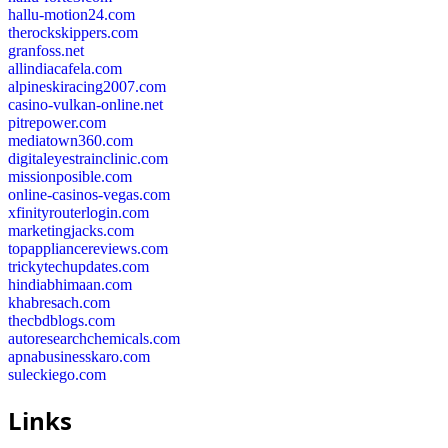
hallu-motion24.com
therockskippers.com
granfoss.net
allindiacafela.com
alpineskiracing2007.com
casino-vulkan-online.net
pitrepower.com
mediatown360.com
digitaleyestrainclinic.com
missionposible.com
online-casinos-vegas.com
xfinityrouterlogin.com
marketingjacks.com
topappliancereviews.com
trickytechupdates.com
hindiabhimaan.com
khabresach.com
thecbdblogs.com
autoresearchchemicals.com
apnabusinesskaro.com
suleckiego.com
Links