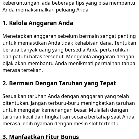
keberuntungan, ada beberapa tips yang bisa membantu
Anda memaksimalkan peluang Anda:
1. Kelola Anggaran Anda
Menetapkan anggaran sebelum bermain sangat penting
untuk memastikan Anda tidak kehabisan dana. Tentukan
berapa banyak uang yang bersedia Anda pertaruhkan
dan patuhi batas tersebut. Mengelola anggaran dengan
bijak akan membantu Anda menikmati permainan tanpa
merasa tertekan.
2. Bermain Dengan Taruhan yang Tepat
Sesuaikan taruhan Anda dengan anggaran yang telah
ditentukan. Jangan terburu-buru meningkatkan taruhan
untuk mengejar kemenangan besar. Mulailah dengan
taruhan kecil dan tingkatkan secara bertahap saat Anda
merasa lebih nyaman dengan mesin slot tertentu.
3. Manfaatkan Fitur Bonus