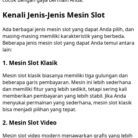
cocok dengan gaya bermain Anda.
Kenali Jenis-Jenis Mesin Slot
Ada berbagai jenis mesin slot yang dapat Anda pilih, dan
masing-masing memiliki karakteristik yang berbeda.
Beberapa jenis mesin slot yang dapat Anda temui antara
lain:
1. Mesin Slot Klasik
Mesin slot klasik biasanya memiliki tiga gulungan dan
beberapa garis pembayaran. Mesin ini lebih sederhana
dan memiliki fitur yang lebih sedikit, tetapi sering kali
memberikan pembayaran yang lebih stabil. Jika Anda
menyukai permainan yang sederhana, mesin slot klasik
bisa menjadi pilihan yang tepat.
2. Mesin Slot Video
Mesin slot video modern menawarkan grafis yang lebih