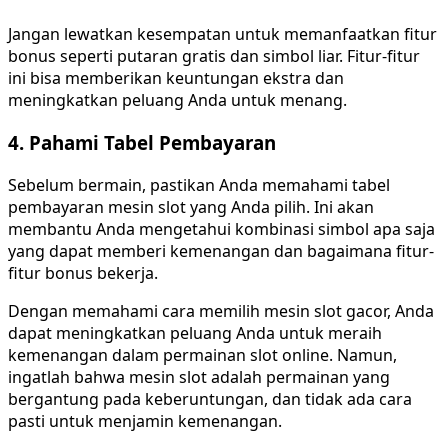
Jangan lewatkan kesempatan untuk memanfaatkan fitur
bonus seperti putaran gratis dan simbol liar. Fitur-fitur
ini bisa memberikan keuntungan ekstra dan
meningkatkan peluang Anda untuk menang.
4. Pahami Tabel Pembayaran
Sebelum bermain, pastikan Anda memahami tabel
pembayaran mesin slot yang Anda pilih. Ini akan
membantu Anda mengetahui kombinasi simbol apa saja
yang dapat memberi kemenangan dan bagaimana fitur-
fitur bonus bekerja.
Dengan memahami cara memilih mesin slot gacor, Anda
dapat meningkatkan peluang Anda untuk meraih
kemenangan dalam permainan slot online. Namun,
ingatlah bahwa mesin slot adalah permainan yang
bergantung pada keberuntungan, dan tidak ada cara
pasti untuk menjamin kemenangan.