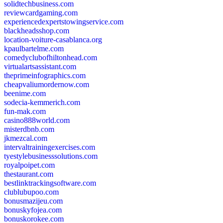
solidtechbusiness.com
reviewcardgaming.com
experiencedexpertstowingservice.com
blackheadsshop.com
location-voiture-casablanca.org
kpaulbartelme.com
comedyclubofhiltonhead.com
virtualartsassistant.com
theprimeinfographics.com
cheapvaliumordernow.com
beenime.com
sodecia-kemmerich.com
fun-mak.com
casino888world.com
misterdbnb.com
jkmezcal.com
intervaltrainingexercises.com
tyestylebusinesssolutions.com
royalpoipet.com
thestaurant.com
bestlinktrackingsoftware.com
clublubupoo.com
bonusmazijeu.com
bonuskyfojea.com
bonuskorokee.com