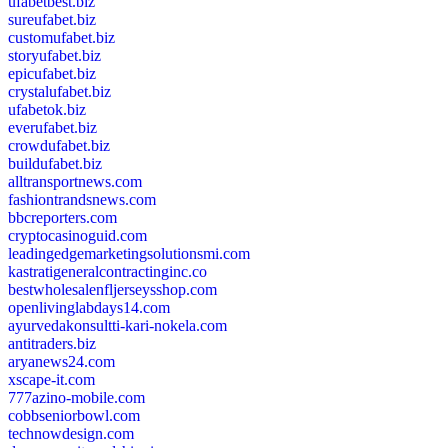
ufabetbest.biz
sureufabet.biz
customufabet.biz
storyufabet.biz
epicufabet.biz
crystalufabet.biz
ufabetok.biz
everufabet.biz
crowdufabet.biz
buildufabet.biz
alltransportnews.com
fashiontrandsnews.com
bbcreporters.com
cryptocasinoguid.com
leadingedgemarketingsolutionsmi.com
kastratigeneralcontractinginc.co
bestwholesalenfljerseysshop.com
openlivinglabdays14.com
ayurvedakonsultti-kari-nokela.com
antitraders.biz
aryanews24.com
xscape-it.com
777azino-mobile.com
cobbseniorbowl.com
technowdesign.com