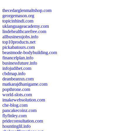
thecedarglenmaltshop.com
georgemason.org
topicinhindi.com
uklanguageacademy.com
lindehealthcarefree.com
allbusinessjobs.info
top10products.net
pickabatours.com
beastmode-bodybuilding.com
financelplan.info
businessfuture.info
infojudibet.com
cbdmap.info
deanbeanxn.com
matkarajdhanigame.com
popthrone.com
world-slots.com
imakewebsolution.com
che-blog.com
pancakecoinz.com
flyfinley.com
prideconsultation.com
hountinglil.info