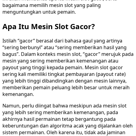
bagaimana memilih mesin slot yang paling
menguntungkan untuk pemain.
Apa Itu Mesin Slot Gacor?
Istilah “gacor” berasal dari bahasa gaul yang artinya
“sering berbunyi” atau “sering memberikan hasil yang
bagus”. Dalam konteks mesin slot, “gacor” merujuk pada
mesin yang sering memberikan kemenangan atau
payout yang tinggi kepada pemain. Mesin slot gacor
sering kali memiliki tingkat pembayaran (payout rate)
yang lebih tinggi dibandingkan dengan mesin lainnya,
memberikan pemain peluang lebih besar untuk meraih
kemenangan.
Namun, perlu diingat bahwa meskipun ada mesin slot
yang lebih sering memberikan kemenangan, pada
akhirnya hasil permainan tetap bergantung pada
keberuntungan dan algoritma acak yang dijalankan oleh
sistem permainan. Oleh karena itu, tidak ada jaminan