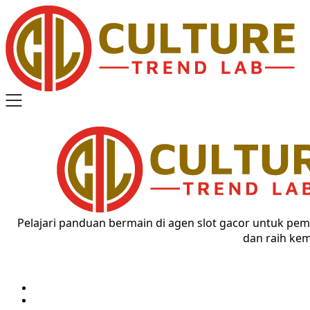
Skip
to
content
Pelajari panduan bermain di agen slot gacor untuk pem
dan raih ke