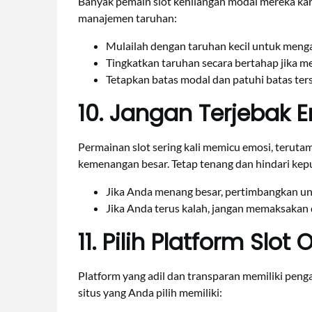
Banyak pemain slot kehilangan modal mereka kare
manajemen taruhan:
Mulailah dengan taruhan kecil untuk meng
Tingkatkan taruhan secara bertahap jika m
Tetapkan batas modal dan patuhi batas ter
10. Jangan Terjebak 
Permainan slot sering kali memicu emosi, teruta
kemenangan besar. Tetap tenang dan hindari kepu
Jika Anda menang besar, pertimbangkan un
Jika Anda terus kalah, jangan memaksakan 
11. Pilih Platform Slot
Platform yang adil dan transparan memiliki pen
situs yang Anda pilih memiliki: