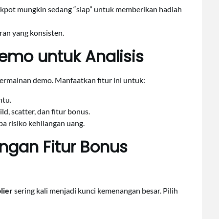
ckpot mungkin sedang “siap” untuk memberikan hadiah
an yang konsisten.
Demo untuk Analisis
rmainan demo. Manfaatkan fitur ini untuk:
ntu.
, scatter, dan fitur bonus.
pa risiko kehilangan uang.
engan Fitur Bonus
lier
sering kali menjadi kunci kemenangan besar. Pilih