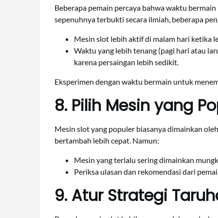
Beberapa pemain percaya bahwa waktu bermain 
sepenuhnya terbukti secara ilmiah, beberapa p
Mesin slot lebih aktif di malam hari ketika
Waktu yang lebih tenang (pagi hari atau l
karena persaingan lebih sedikit.
Eksperimen dengan waktu bermain untuk menemu
8. Pilih Mesin yang Po
Mesin slot yang populer biasanya dimainkan oleh
bertambah lebih cepat. Namun:
Mesin yang terlalu sering dimainkan mungki
Periksa ulasan dan rekomendasi dari pema
9. Atur Strategi Taru