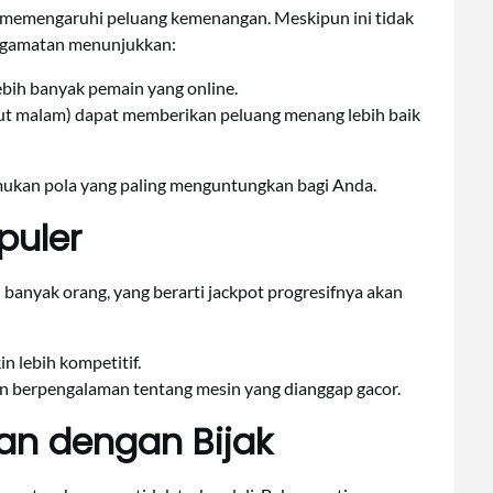
memengaruhi peluang kemenangan. Meskipun ini tidak
engamatan menunjukkan:
 lebih banyak pemain yang online.
arut malam) dapat memberikan peluang menang lebih baik
kan pola yang paling menguntungkan bagi Anda.
puler
 banyak orang, yang berarti jackpot progresifnya akan
n lebih kompetitif.
in berpengalaman tentang mesin yang dianggap gacor.
han dengan Bijak