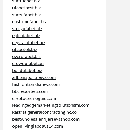
surfufabet.biz
ufabetbest.biz
sureufabet.biz
customufabet.biz
storyufabet.biz
epicufabet.biz
crystalufabet.biz
ufabetok.biz
everufabet.biz
crowdufabet.biz
buildufabet.biz
alltransportnews.com
fashiontrandsnews.com
bbcreporters.com
cryptocasinoguid.com
leadingedgemarketingsolutionsmi.com
kastratigeneralcontractinginc.co
bestwholesalenfljerseysshop.com
openlivinglabdays14.com