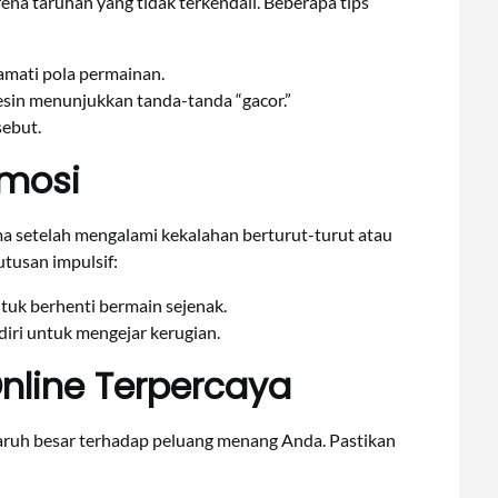
na taruhan yang tidak terkendali. Beberapa tips
amati pola permainan.
esin menunjukkan tanda-tanda “gacor.”
sebut.
Emosi
ma setelah mengalami kekalahan berturut-turut atau
tusan impulsif:
tuk berhenti bermain sejenak.
diri untuk mengejar kerugian.
 Online Terpercaya
garuh besar terhadap peluang menang Anda. Pastikan