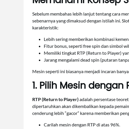
Sebelum membahas lebih lanjut tentang cara me
sebenarnya yang dimaksud dengan istilah ini. Slo
karakteristik:
Lebih sering memberikan kombinasi kemen
Fitur bonus, seperti free spin dan simbol wi
Memiliki tingkat RTP (Return to Player) yan
Jarang mengalami dead spin (putaran tanp
Mesin seperti ini biasanya menjadi incaran ban
1. Pilih Mesin dengan 
RTP (Return to Player)
adalah persentase teore
dipertaruhkan akan dikembalikan kepada pemain
cenderung lebih “gacor” karena memberikan peng
Carilah mesin dengan RTP di atas 96%.