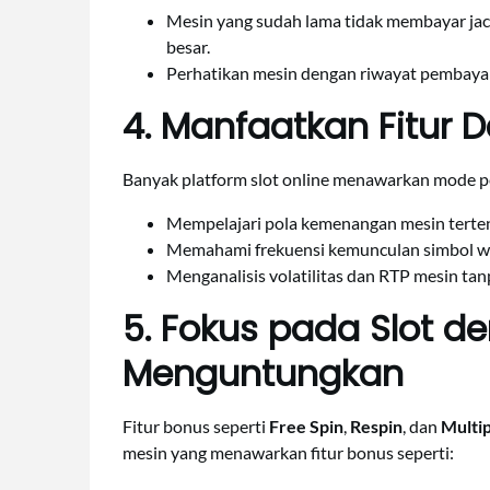
Mesin yang sudah lama tidak membayar ja
besar.
Perhatikan mesin dengan riwayat pembayar
4. Manfaatkan Fitur 
Banyak platform slot online menawarkan mode pe
Mempelajari pola kemenangan mesin terte
Memahami frekuensi kemunculan simbol wild
Menganalisis volatilitas dan RTP mesin tan
5. Fokus pada Slot d
Menguntungkan
Fitur bonus seperti
Free Spin
,
Respin
, dan
Multip
mesin yang menawarkan fitur bonus seperti: