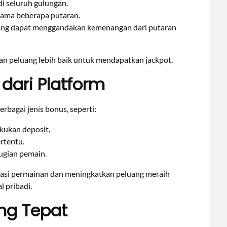
i seluruh gulungan.
lama beberapa putaran.
ng dapat menggandakan kemenangan dari putaran
an peluang lebih baik untuk mendapatkan jackpot.
dari Platform
bagai jenis bonus, seperti:
kukan deposit.
ertentu.
ugian pemain.
asi permainan dan meningkatkan peluang meraih
 pribadi.
ng Tepat