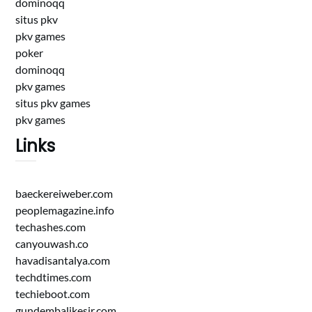
dominoqq
situs pkv
pkv games
poker
dominoqq
pkv games
situs pkv games
pkv games
Links
baeckereiweber.com
peoplemagazine.info
techashes.com
canyouwash.co
havadisantalya.com
techdtimes.com
techieboot.com
gundembalikesir.com