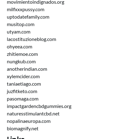
movimientoindignados.org
milfxxxpussy.com
uptodatefamily.com
musitop.com
utyam.com
lacostituzioneblog.com
ohyeea.com
zhitiemoe.com
nungkub.com
anotherindian.com
xylemcider.com
taniaetiago.com
juzfitketo.com
pasomaga.com
impactgardencbdgummies.org
naturesstimulantcbd.net
nopalinaeuropa.com
biomagnify.net