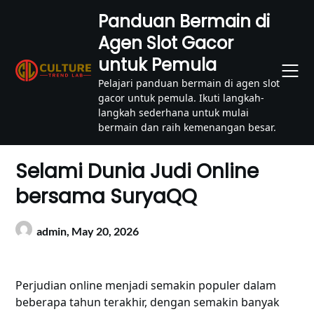
Skip
Panduan Bermain di
to
Agen Slot Gacor
content
untuk Pemula
Pelajari panduan bermain di agen slot
gacor untuk pemula. Ikuti langkah-
langkah sederhana untuk mulai
bermain dan raih kemenangan besar.
Selami Dunia Judi Online
bersama SuryaQQ
admin,
May 20, 2026
Perjudian online menjadi semakin populer dalam
beberapa tahun terakhir, dengan semakin banyak