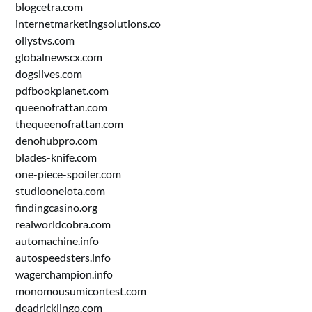
blogcetra.com
internetmarketingsolutions.co
ollystvs.com
globalnewscx.com
dogslives.com
pdfbookplanet.com
queenofrattan.com
thequeenofrattan.com
denohubpro.com
blades-knife.com
one-piece-spoiler.com
studiooneiota.com
findingcasino.org
realworldcobra.com
automachine.info
autospeedsters.info
wagerchampion.info
monomousumicontest.com
deadricklingo.com