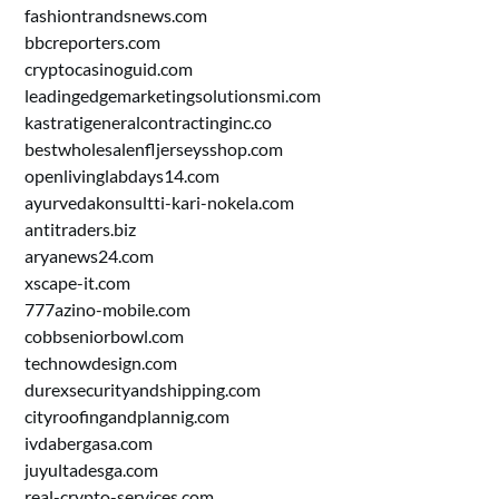
fashiontrandsnews.com
bbcreporters.com
cryptocasinoguid.com
leadingedgemarketingsolutionsmi.com
kastratigeneralcontractinginc.co
bestwholesalenfljerseysshop.com
openlivinglabdays14.com
ayurvedakonsultti-kari-nokela.com
antitraders.biz
aryanews24.com
xscape-it.com
777azino-mobile.com
cobbseniorbowl.com
technowdesign.com
durexsecurityandshipping.com
cityroofingandplannig.com
ivdabergasa.com
juyultadesga.com
real-crypto-services.com