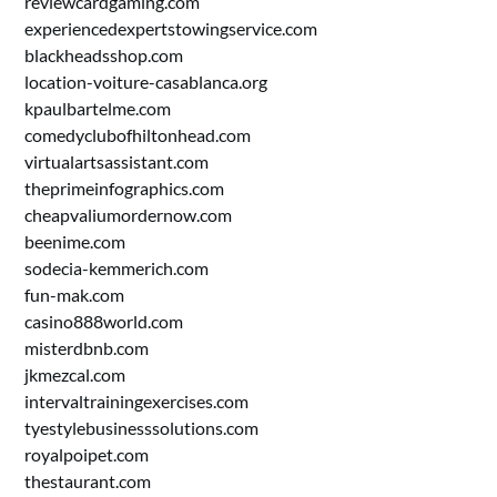
reviewcardgaming.com
experiencedexpertstowingservice.com
blackheadsshop.com
location-voiture-casablanca.org
kpaulbartelme.com
comedyclubofhiltonhead.com
virtualartsassistant.com
theprimeinfographics.com
cheapvaliumordernow.com
beenime.com
sodecia-kemmerich.com
fun-mak.com
casino888world.com
misterdbnb.com
jkmezcal.com
intervaltrainingexercises.com
tyestylebusinesssolutions.com
royalpoipet.com
thestaurant.com