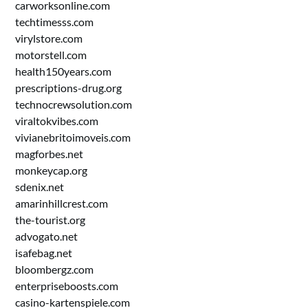
carworksonline.com
techtimesss.com
virylstore.com
motorstell.com
health150years.com
prescriptions-drug.org
technocrewsolution.com
viraltokvibes.com
vivianebritoimoveis.com
magforbes.net
monkeycap.org
sdenix.net
amarinhillcrest.com
the-tourist.org
advogato.net
isafebag.net
bloombergz.com
enterpriseboosts.com
casino-kartenspiele.com