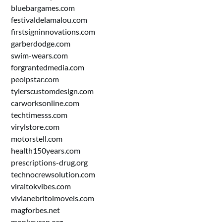
bluebargames.com
festivaldelamalou.com
firstsigninnovations.com
garberdodge.com
swim-wears.com
forgrantedmedia.com
peolpstar.com
tylerscustomdesign.com
carworksonline.com
techtimesss.com
virylstore.com
motorstell.com
health150years.com
prescriptions-drug.org
technocrewsolution.com
viraltokvibes.com
vivianebritoimoveis.com
magforbes.net
monkeycap.org