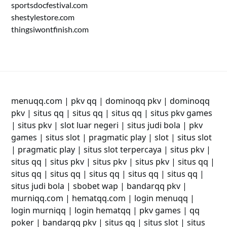
sportsdocfestival.com
shestylestore.com
thingsiwontfinish.com
menuqq.com
|
pkv qq
|
dominoqq pkv
|
dominoqq
pkv
|
situs qq
|
situs qq
|
situs qq
|
situs pkv games
|
situs pkv
|
slot luar negeri
|
situs judi bola
|
pkv
games
|
situs slot
|
pragmatic play
|
slot
|
situs slot
|
pragmatic play
|
situs slot terpercaya
|
situs pkv
|
situs qq
|
situs pkv
|
situs pkv
|
situs pkv
|
situs qq
|
situs qq
|
situs qq
|
situs qq
|
situs qq
|
situs qq
|
situs judi bola
|
sbobet wap
|
bandarqq pkv
|
murniqq.com
|
hematqq.com
|
login menuqq
|
login murniqq
|
login hematqq
|
pkv games
|
qq
poker
|
bandarqq pkv
|
situs qq
|
situs slot
|
situs