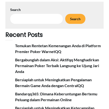
Search
Search
Recent Posts
Temukan Rentetan Kemenangan Anda di Platform
Premier Poker WarnetQQ
Bergabunglah dalam Aksi: Aktifqq Menghadirkan
Permainan Poker Terbaik Langsung ke Ujung Jari
Anda
Bersiaplah untuk Meningkatkan Pengalaman
Bermain Game Anda dengan CentralQQ
Bandarqq365: Dimana Keberuntungan Bertemu
Peluang dalam Permainan Online
Bersiaplah untuk Meningkatkan Keterampilan