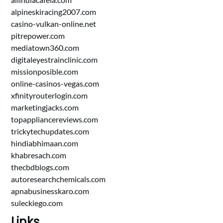
alpineskiracing2007.com
casino-vulkan-online.net
pitrepower.com
mediatown360.com
digitaleyestrainclinic.com
missionposible.com
online-casinos-vegas.com
xfinityrouterlogin.com
marketingjacks.com
topappliancereviews.com
trickytechupdates.com
hindiabhimaan.com
khabresach.com
thecbdblogs.com
autoresearchchemicals.com
apnabusinesskaro.com
suleckiego.com
Links