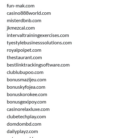
fun-mak.com
casino888world.com
misterdbnb.com
jkmezcal.com
intervaltrainingexercises.com
tyestylebusinesssolutions.com
royalpoipet.com
thestaurant.com
bestlinktrackingsoftware.com
clublubupoo.com
bonusmazijeu.com
bonuskyfojea.com
bonuskorokee.com
bonusgexipoy.com
casinorelaxluxe.com
clubetechplay.com
domdombd.com
dailyplayz.com