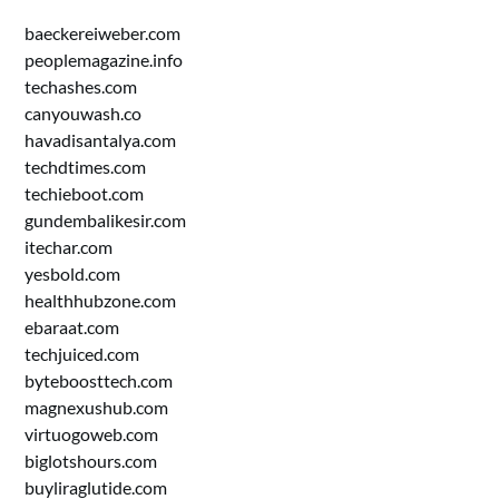
baeckereiweber.com
peoplemagazine.info
techashes.com
canyouwash.co
havadisantalya.com
techdtimes.com
techieboot.com
gundembalikesir.com
itechar.com
yesbold.com
healthhubzone.com
ebaraat.com
techjuiced.com
byteboosttech.com
magnexushub.com
virtuogoweb.com
biglotshours.com
buyliraglutide.com