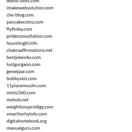
world-slots.com
imakewebsolution.com
che-blog.com
pancakecoinz.com
flyfinley.com
prideconsultation.com
hountinglil.info
chakraaffirmations.net
bestjokes4u.com
lustgurgaon.com
geniejaar.com
bobbyslot.com
11placemoulin.com
mintz360.com
mohob.net
weightlossprodigy.com
smarttechyinfo.com
digitalnotebook.org
maxualguru.com