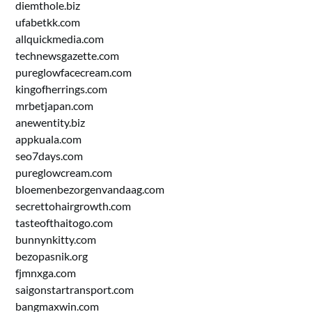
diemthole.biz
ufabetkk.com
allquickmedia.com
technewsgazette.com
pureglowfacecream.com
kingofherrings.com
mrbetjapan.com
anewentity.biz
appkuala.com
seo7days.com
pureglowcream.com
bloemenbezorgenvandaag.com
secrettohairgrowth.com
tasteofthaitogo.com
bunnynkitty.com
bezopasnik.org
fjmnxga.com
saigonstartransport.com
bangmaxwin.com