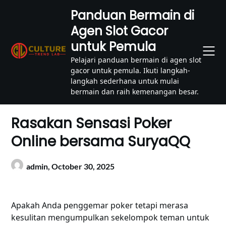
Skip
Panduan Bermain di
to
Agen Slot Gacor
content
untuk Pemula
Pelajari panduan bermain di agen slot
gacor untuk pemula. Ikuti langkah-
langkah sederhana untuk mulai
bermain dan raih kemenangan besar.
Rasakan Sensasi Poker
Online bersama SuryaQQ
admin,
October 30, 2025
Apakah Anda penggemar poker tetapi merasa
kesulitan mengumpulkan sekelompok teman untuk