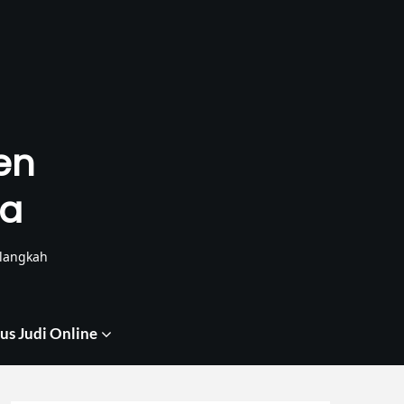
en
la
-langkah
tus Judi Online