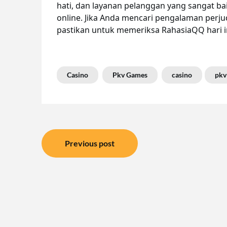
hati, dan layanan pelanggan yang sangat bai
online. Jika Anda mencari pengalaman perj
pastikan untuk memeriksa RahasiaQQ hari in
Casino
Pkv Games
casino
pkv
Post
Previous post
navigation