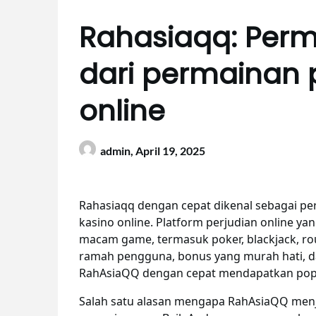
Rahasiaqq: Perm
dari permainan 
online
admin,
April 19, 2025
Rahasiaqq dengan cepat dikenal sebagai p
kasino online. Platform perjudian online y
macam game, termasuk poker, blackjack, ro
ramah pengguna, bonus yang murah hati, da
RahAsiaQQ dengan cepat mendapatkan popula
Salah satu alasan mengapa RahAsiaQQ menja