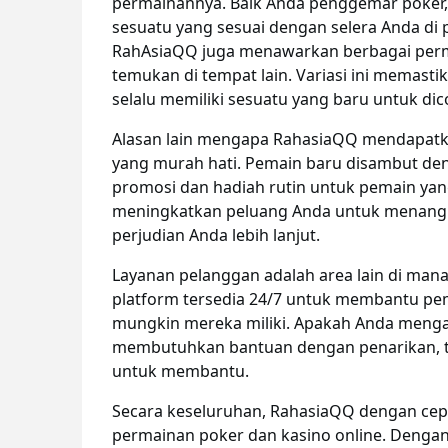
permainannya. Baik Anda penggemar poker,
sesuatu yang sesuai dengan selera Anda di pl
RahAsiaQQ juga menawarkan berbagai perm
temukan di tempat lain. Variasi ini memas
selalu memiliki sesuatu yang baru untuk dic
Alasan lain mengapa RahasiaQQ mendapatka
yang murah hati. Pemain baru disambut de
promosi dan hadiah rutin untuk pemain yang 
meningkatkan peluang Anda untuk menan
perjudian Anda lebih lanjut.
Layanan pelanggan adalah area lain di ma
platform tersedia 24/7 untuk membantu pe
mungkin mereka miliki. Apakah Anda meng
membutuhkan bantuan dengan penarikan, t
untuk membantu.
Secara keseluruhan, RahasiaQQ dengan cepa
permainan poker dan kasino online. Dengan