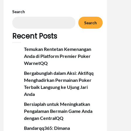
Search
Search
Recent Posts
Temukan Rentetan Kemenangan
Anda di Platform Premier Poker
WarnetQQ
Bergabunglah dalam Aksi: Aktifqq
Menghadirkan Permainan Poker
Terbaik Langsung ke Ujung Jari
Anda
Bersiaplah untuk Meningkatkan
Pengalaman Bermain Game Anda
dengan CentralQQ
Bandarqq365: Dimana