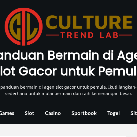
anduan Bermain di Ag
lot Gacor untuk Pemu
i panduan bermain di agen slot gacor untuk pemula. Ikuti langkah
sederhana untuk mulai bermain dan raih kemenangan besar.
Games
Slot
Casino
Sportbook
Togel
Si