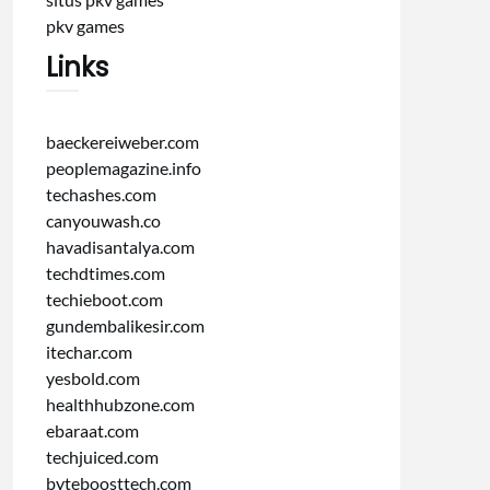
pkv games
Links
baeckereiweber.com
peoplemagazine.info
techashes.com
canyouwash.co
havadisantalya.com
techdtimes.com
techieboot.com
gundembalikesir.com
itechar.com
yesbold.com
healthhubzone.com
ebaraat.com
techjuiced.com
byteboosttech.com