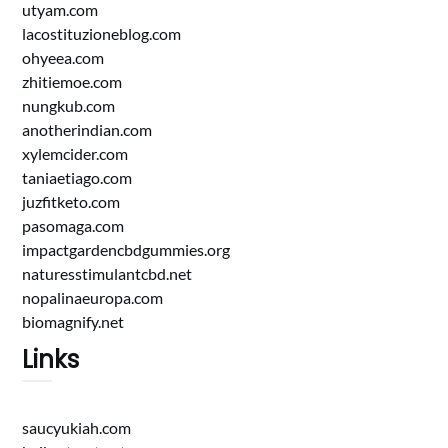
utyam.com
lacostituzioneblog.com
ohyeea.com
zhitiemoe.com
nungkub.com
anotherindian.com
xylemcider.com
taniaetiago.com
juzfitketo.com
pasomaga.com
impactgardencbdgummies.org
naturesstimulantcbd.net
nopalinaeuropa.com
biomagnify.net
Links
saucyukiah.com