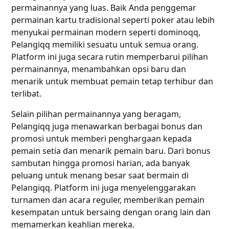
permainannya yang luas. Baik Anda penggemar
permainan kartu tradisional seperti poker atau lebih
menyukai permainan modern seperti dominoqq,
Pelangiqq memiliki sesuatu untuk semua orang.
Platform ini juga secara rutin memperbarui pilihan
permainannya, menambahkan opsi baru dan
menarik untuk membuat pemain tetap terhibur dan
terlibat.
Selain pilihan permainannya yang beragam,
Pelangiqq juga menawarkan berbagai bonus dan
promosi untuk memberi penghargaan kepada
pemain setia dan menarik pemain baru. Dari bonus
sambutan hingga promosi harian, ada banyak
peluang untuk menang besar saat bermain di
Pelangiqq. Platform ini juga menyelenggarakan
turnamen dan acara reguler, memberikan pemain
kesempatan untuk bersaing dengan orang lain dan
memamerkan keahlian mereka.