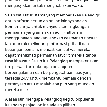
mengasyikkan untuk menghabiskan waktu.
Salah satu fitur utama yang membedakan Pelangiqq
dari platform perjudian online lainnya adalah
komitmennya untuk menyediakan lingkungan
permainan yang aman dan adil. Platform ini
menggunakan langkah-langkah keamanan tingkat
lanjut untuk melindungi informasi pribadi dan
keuangan pemain, memastikan bahwa mereka
dapat menikmati permainan favorit mereka tanpa
rasa khawatir. Selain itu, Pelangiqq mempekerjakan
tim perwakilan dukungan pelanggan
berpengalaman dan berpengetahuan luas yang
tersedia 24/7 untuk membantu pemain dengan
pertanyaan atau masalah apa pun yang mungkin
mereka miliki.
Alasan lain mengapa Pelangiqq begitu populer di
kalangan penjudi online adalah pilihan