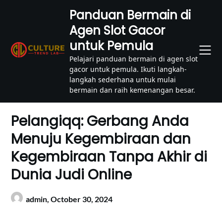
Skip
Panduan Bermain di
to
Agen Slot Gacor
content
untuk Pemula
Pelajari panduan bermain di agen slot
gacor untuk pemula. Ikuti langkah-
langkah sederhana untuk mulai
bermain dan raih kemenangan besar.
Pelangiqq: Gerbang Anda
Menuju Kegembiraan dan
Kegembiraan Tanpa Akhir di
Dunia Judi Online
admin,
October 30, 2024