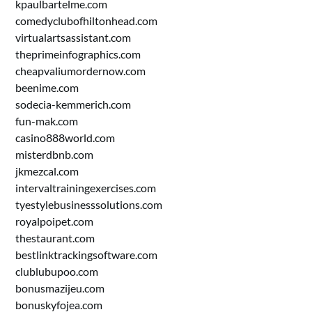
kpaulbartelme.com
comedyclubofhiltonhead.com
virtualartsassistant.com
theprimeinfographics.com
cheapvaliumordernow.com
beenime.com
sodecia-kemmerich.com
fun-mak.com
casino888world.com
misterdbnb.com
jkmezcal.com
intervaltrainingexercises.com
tyestylebusinesssolutions.com
royalpoipet.com
thestaurant.com
bestlinktrackingsoftware.com
clublubupoo.com
bonusmazijeu.com
bonuskyfojea.com