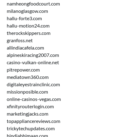
namheongfoodcourt.com
milanoglasgow.com
hallu-forte3.com
hallu-motion24.com
therockskippers.com
granfoss.net
allindiacafela.com
alpineskiracing2007.com
casino-vulkan-online.net
pitrepower.com
mediatown360.com
digitaleyestrainclinic.com
missionposible.com
online-casinos-vegas.com
xfinityrouterlogin.com
marketingjacks.com
topappliancereviews.com
trickytechupdates.com
hindiabhimaan.com