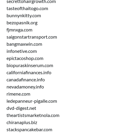
secrettohairgrowth.com
tasteofthaitogo.com
bunnynkitty.com
bezopasnik.org
fjmnxga.com
saigonstartransport.com
bangmaxwin.com
infonetive.com
epictacoshop.com
biopuraskinserum.com
californiafinances.info
canadafinance.info
nevadamoney.info
rimene.com
ledepanneur-pigalle.com
dvd-digest.net
theartistsmarketnola.com
chiranaplus.biz
stackspancakebar.com