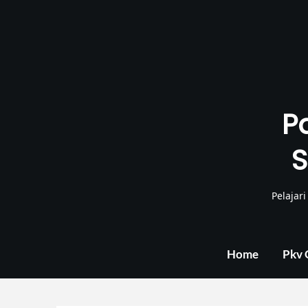
Skip
to
content
P
S
Pelajar
Home
Pkv 