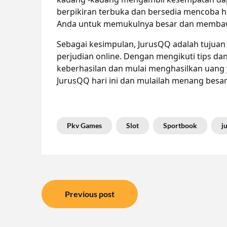
berpikiran terbuka dan bersedia mencoba h
Anda untuk memukulnya besar dan membawa
Sebagai kesimpulan, JurusQQ adalah tujuan
perjudian online. Dengan mengikuti tips da
keberhasilan dan mulai menghasilkan uang ya
JurusQQ hari ini dan mulailah menang besar
Pkv Games
Slot
Sportbook
j
Post
Previous post
navigation