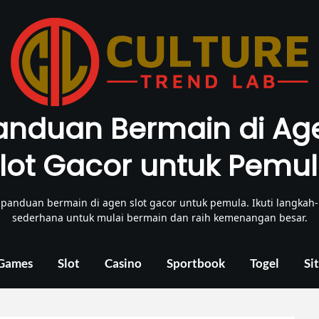
anduan Bermain di Ag
lot Gacor untuk Pemu
i panduan bermain di agen slot gacor untuk pemula. Ikuti langkah
sederhana untuk mulai bermain dan raih kemenangan besar.
Games
Slot
Casino
Sportbook
Togel
Si