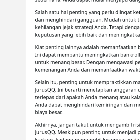
Salah satu hal penting yang perlu diingat ke
dan menghindari gangguan. Mudah untuk t
kehilangan jejak strategi Anda. Tetapi deng
keputusan yang lebih baik dan meningkatk
Kiat penting lainnya adalah memanfaatkan 
Ini dapat membantu meningkatkan bankroll
untuk menang besar. Dengan mengawasi pe
kemenangan Anda dan memanfaatkan waktu An
Selain itu, penting untuk mempraktikkan ma
JurusQQ. Ini berarti menetapkan anggaran u
terlepas dari apakah Anda menang atau kal
Anda dapat menghindari kemiringan dan m
biaya besar.
Akhirnya, jangan takut untuk mengambil ris
JurusQQ. Meskipun penting untuk menjadi p
kadang -kadang mengambil kesempatan dap