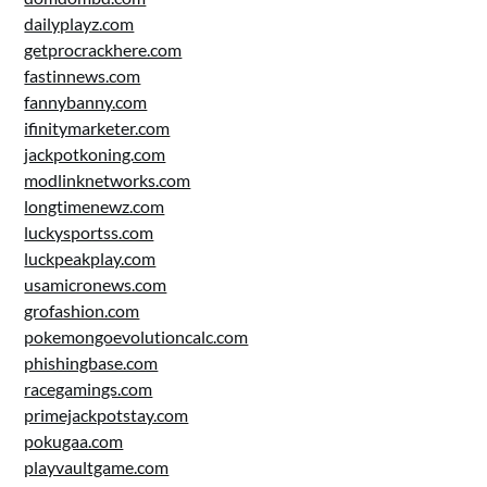
dailyplayz.com
getprocrackhere.com
fastinnews.com
fannybanny.com
ifinitymarketer.com
jackpotkoning.com
modlinknetworks.com
longtimenewz.com
luckysportss.com
luckpeakplay.com
usamicronews.com
grofashion.com
pokemongoevolutioncalc.com
phishingbase.com
racegamings.com
primejackpotstay.com
pokugaa.com
playvaultgame.com