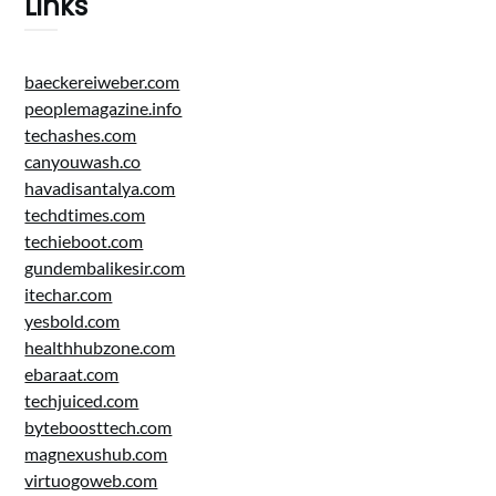
Links
baeckereiweber.com
peoplemagazine.info
techashes.com
canyouwash.co
havadisantalya.com
techdtimes.com
techieboot.com
gundembalikesir.com
itechar.com
yesbold.com
healthhubzone.com
ebaraat.com
techjuiced.com
byteboosttech.com
magnexushub.com
virtuogoweb.com