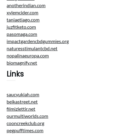
anotherindian.com
xylemcider.com
taniaetiago.com
juzfitketo.com
pasomaga.com
impactgardencbdgummies.org
naturesstimulantcbd.net
nopalinaeuropa.com
biomagnify.net
Links
saucyukiah.com
beikastreet.net
filmizlettir.net
ourmultiworlds.com
cooncreekclub.org
pegpufftimes.com