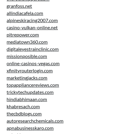
granfoss.net
allindiacafela.com
alpineskiracing2007.com
casino-vulkan-online.net
pitrepower.com
mediatown360.com
digitaleyestrainclinic.com
missionposible.com
online-casinos-vegas.com
xfinityrouterlogin.com
marketingjacks.com
topappliancereviews.com
trickytechupdates.com
hindiabhimaan.com
khabresach.com
thecbdblogs.com
autoresearchchemicals.com
apnabusinesskaro.com