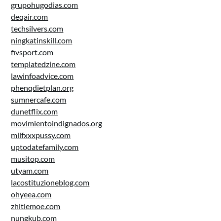
grupohugodias.com
deqair.com
techsilvers.com
ningkatinskill.com
fivsport.com
templatedzine.com
lawinfoadvice.com
phenqdietplan.org
sumnercafe.com
dunetflix.com
movimientoindignados.org
milfxxxpussy.com
uptodatefamily.com
musitop.com
utyam.com
lacostituzioneblog.com
ohyeea.com
zhitiemoe.com
nungkub.com