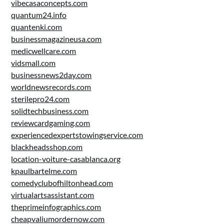
vibecasaconcepts.com
quantum24.info
quantenki.com
businessmagazineusa.com
medicwellcare.com
vidsmall.com
businessnews2day.com
worldnewsrecords.com
sterilepro24.com
solidtechbusiness.com
reviewcardgaming.com
experiencedexpertstowingservice.com
blackheadsshop.com
location-voiture-casablanca.org
kpaulbartelme.com
comedyclubofhiltonhead.com
virtualartsassistant.com
theprimeinfographics.com
cheapvaliumordernow.com