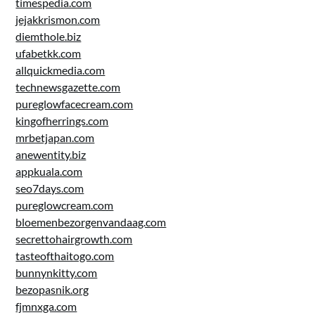
timespedia.com
jejakkrismon.com
diemthole.biz
ufabetkk.com
allquickmedia.com
technewsgazette.com
pureglowfacecream.com
kingofherrings.com
mrbetjapan.com
anewentity.biz
appkuala.com
seo7days.com
pureglowcream.com
bloemenbezorgenvandaag.com
secrettohairgrowth.com
tasteofthaitogo.com
bunnynkitty.com
bezopasnik.org
fjmnxga.com