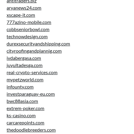
antitraders.biz
aryanews24.com
xscape-it.com
777azino-mobile.com
cobbseniorbowl.com
technowdesign.com
durexsecurityandshipping.com
cityroofingandplannig.com
ivdabergasa.com
juyultadesga.com
real-crypto-services.com
mypetzworld.com
infounty.com
investparaguay-eu.com
bwc88asia.com
extrem-poker.com
ks-casino.com
carcarepoints.com
thedoodlebreeders.com