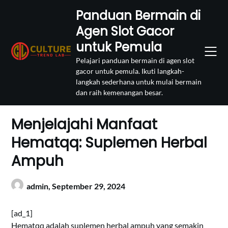
Skip
Panduan Bermain di
to
Agen Slot Gacor
content
untuk Pemula
Pelajari panduan bermain di agen slot
gacor untuk pemula. Ikuti langkah-
langkah sederhana untuk mulai bermain
dan raih kemenangan besar.
Menjelajahi Manfaat
Hematqq: Suplemen Herbal
Ampuh
admin,
September 29, 2024
[ad_1]
Hematqq adalah suplemen herbal ampuh yang semakin