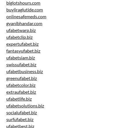
biglotshours.com
buyliraglutide.com
onlinesafemeds.com
gyanibhandar.com
ufabetwarp.biz
ufabetclip.biz
expertufabet.biz
fantasyufabet.biz
ufabetsiam.biz
swissufabet.biz
ufabetbusiness.biz
greenufabet.biz
ufabetcolor.biz
extraufabet.biz
ufabetlife.biz
ufabetsolutions.biz
socialufabet.biz
surfufabet.biz
ufabetbest.biz