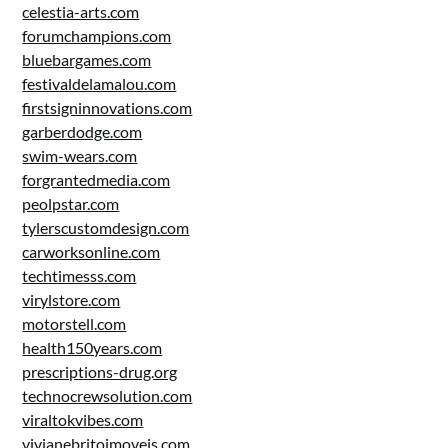
celestia-arts.com
forumchampions.com
bluebargames.com
festivaldelamalou.com
firstsigninnovations.com
garberdodge.com
swim-wears.com
forgrantedmedia.com
peolpstar.com
tylerscustomdesign.com
carworksonline.com
techtimesss.com
virylstore.com
motorstell.com
health150years.com
prescriptions-drug.org
technocrewsolution.com
viraltokvibes.com
vivianebritoimoveis.com