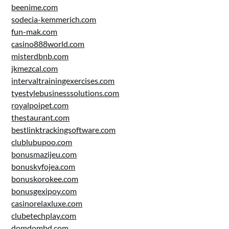
beenime.com
sodecia-kemmerich.com
fun-mak.com
casino888world.com
misterdbnb.com
jkmezcal.com
intervaltrainingexercises.com
tyestylebusinesssolutions.com
royalpoipet.com
thestaurant.com
bestlinktrackingsoftware.com
clublubupoo.com
bonusmazijeu.com
bonuskyfojea.com
bonuskorokee.com
bonusgexipoy.com
casinorelaxluxe.com
clubetechplay.com
domdombd.com