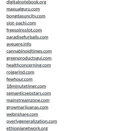
digitalnotebook.org
maxualguru.com
bongdasuncity.com
slot-pachi.com
freespinsslot.com
paradisefurballs.com
aveuere.info
cannabinoidtimes.com
greenproductsgui.com
healthconcerning.com
rojgarind.com
fewhour.com
18minutetimer.com
semanticseostars.com
mainstreamzone.com
growmarijuanas.com
webnshare.com
overlygeneralization.com
ethiopianetwork.org