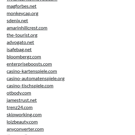
magforbes.net
monkeycap.org
sdenix.net
amarinhillcrest.com
the-tourist.org
advogato.net
isafebag.net
bloombergz.com
enterpriseboosts.com
casino-kartenspiele.com
casino-automatenspiele.org
casino-tischspiele.com
otbody.com
jamestrust.net
trenz24.com
skipworking.com
loizbeauty.com
anyconverter.com