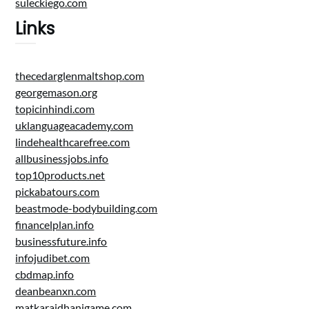
suleckiego.com
Links
thecedarglenmaltshop.com
georgemason.org
topicinhindi.com
uklanguageacademy.com
lindehealthcarefree.com
allbusinessjobs.info
top10products.net
pickabatours.com
beastmode-bodybuilding.com
financelplan.info
businessfuture.info
infojudibet.com
cbdmap.info
deanbeanxn.com
matkarajdhanigame.com