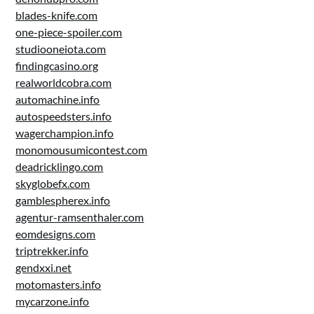
blades-knife.com
one-piece-spoiler.com
studiooneiota.com
findingcasino.org
realworldcobra.com
automachine.info
autospeedsters.info
wagerchampion.info
monomousumicontest.com
deadricklingo.com
skyglobefx.com
gamblespherex.info
agentur-ramsenthaler.com
eomdesigns.com
triptrekker.info
gendxxi.net
motomasters.info
mycarzone.info