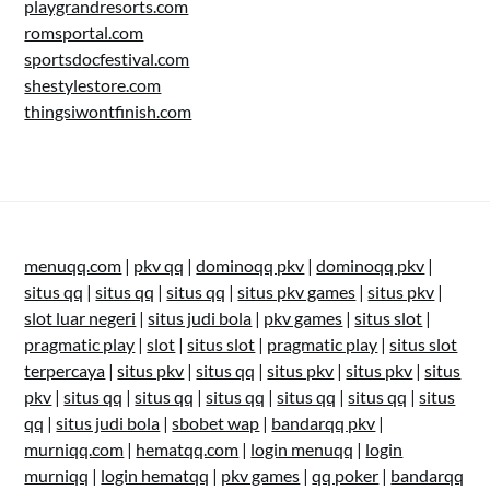
playgrandresorts.com
romsportal.com
sportsdocfestival.com
shestylestore.com
thingsiwontfinish.com
menuqq.com
|
pkv qq
|
dominoqq pkv
|
dominoqq pkv
|
situs qq
|
situs qq
|
situs qq
|
situs pkv games
|
situs pkv
|
slot luar negeri
|
situs judi bola
|
pkv games
|
situs slot
|
pragmatic play
|
slot
|
situs slot
|
pragmatic play
|
situs slot
terpercaya
|
situs pkv
|
situs qq
|
situs pkv
|
situs pkv
|
situs
pkv
|
situs qq
|
situs qq
|
situs qq
|
situs qq
|
situs qq
|
situs
qq
|
situs judi bola
|
sbobet wap
|
bandarqq pkv
|
murniqq.com
|
hematqq.com
|
login menuqq
|
login
murniqq
|
login hematqq
|
pkv games
|
qq poker
|
bandarqq