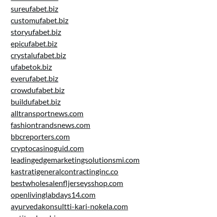
sureufabet.biz
customufabet.biz
storyufabet.biz
epicufabet.biz
crystalufabet.biz
ufabetok.biz
everufabet.biz
crowdufabet.biz
buildufabet.biz
alltransportnews.com
fashiontrandsnews.com
bbcreporters.com
cryptocasinoguid.com
leadingedgemarketingsolutionsmi.com
kastratigeneralcontractinginc.co
bestwholesalenfljerseysshop.com
openlivinglabdays14.com
ayurvedakonsultti-kari-nokela.com