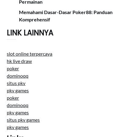
Permainan
Memahami Dasar-Dasar Poker88: Panduan
Komprehensif
LINK LAINNYA
slot online terpercaya
hk live draw
poker
dominoqq
situs pkv
pkv games
poker
dominoqq
pkv games
situs pkv games
pkv games