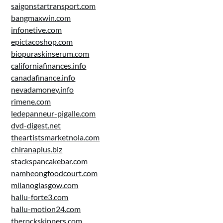
saigonstartransport.com
bangmaxwin.com
infonetive.com
epictacoshop.com
biopuraskinserum.com
californiafinances.info
canadafinance.info
nevadamoney.info
rimene.com
ledepanneur-pigalle.com
dvd-digest.net
theartistsmarketnola.com
chiranaplus.biz
stackspancakebar.com
namheongfoodcourt.com
milanoglasgow.com
hallu-forte3.com
hallu-motion24.com
therockskippers.com