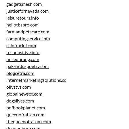
gadgetsmesh.com
justicefornevada.com
leisuretours.info
hellotbsbro.com
farmandpetscare.com
computingservice.info
caiofracini.com
techpositive.info
unseonrang.com
pak-urdu-poetry.com
blogcetra.com
internetmarketingsolutions.co
ollystvs.com
globalnewscx.com
dogslives.com
pdfbookplanet.com
queenofrattan.com
thequeenofrattan.com
denohubpro.com