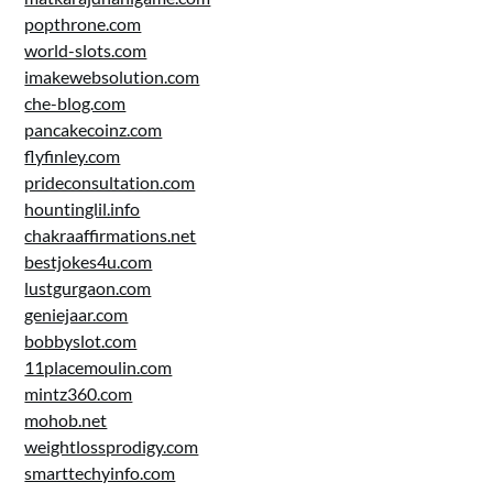
popthrone.com
world-slots.com
imakewebsolution.com
che-blog.com
pancakecoinz.com
flyfinley.com
prideconsultation.com
hountinglil.info
chakraaffirmations.net
bestjokes4u.com
lustgurgaon.com
geniejaar.com
bobbyslot.com
11placemoulin.com
mintz360.com
mohob.net
weightlossprodigy.com
smarttechyinfo.com