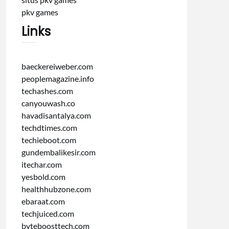
pkv games
Links
baeckereiweber.com
peoplemagazine.info
techashes.com
canyouwash.co
havadisantalya.com
techdtimes.com
techieboot.com
gundembalikesir.com
itechar.com
yesbold.com
healthhubzone.com
ebaraat.com
techjuiced.com
byteboosttech.com