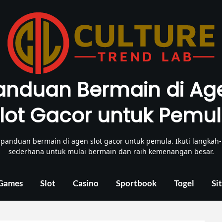
anduan Bermain di Ag
lot Gacor untuk Pemu
i panduan bermain di agen slot gacor untuk pemula. Ikuti langkah
sederhana untuk mulai bermain dan raih kemenangan besar.
Games
Slot
Casino
Sportbook
Togel
Si