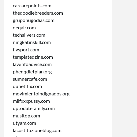
carcarepoints.com
thedoodlebreeders.com
grupohugodias.com
deqair.com
techsilvers.com
ningkatinskill.com
fivsport.com
templatedzine.com
lawinfoadvice.com
phenqdietplan.org
sumnercafe.com
dunetflix.com
movimientoindignados.org
milfxxxpussy.com
uptodatefamily.com
musitop.com
utyam.com
lacostituzioneblog.com