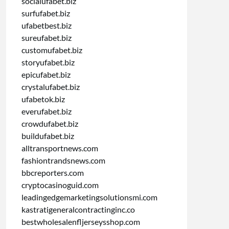
socialufabet.biz
surfufabet.biz
ufabetbest.biz
sureufabet.biz
customufabet.biz
storyufabet.biz
epicufabet.biz
crystalufabet.biz
ufabetok.biz
everufabet.biz
crowdufabet.biz
buildufabet.biz
alltransportnews.com
fashiontrandsnews.com
bbcreporters.com
cryptocasinoguid.com
leadingedgemarketingsolutionsmi.com
kastratigeneralcontractinginc.co
bestwholesalenfljerseysshop.com