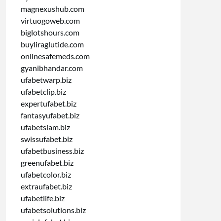
magnexushub.com
virtuogoweb.com
biglotshours.com
buyliraglutide.com
onlinesafemeds.com
gyanibhandar.com
ufabetwarp.biz
ufabetclip.biz
expertufabet.biz
fantasyufabet.biz
ufabetsiam.biz
swissufabet.biz
ufabetbusiness.biz
greenufabet.biz
ufabetcolor.biz
extraufabet.biz
ufabetlife.biz
ufabetsolutions.biz