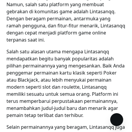
Namun, salah satu platform yang membuat
gebrakan di komunitas game adalah Lintasanqq.
Dengan beragam permainan, antarmuka yang
ramah pengguna, dan fitur-fitur menarik, Lintasanqq
dengan cepat menjadi platform game online
terpanas saat ini.
Salah satu alasan utama mengapa Lintasanqq
mendapatkan begitu banyak popularitas adalah
pilihan permainannya yang mengesankan. Baik Anda
penggemar permainan kartu klasik seperti Poker
atau Blackjack, atau lebih menyukai permainan
modern seperti slot dan roulette, Lintasanqq
memiliki sesuatu untuk semua orang. Platform ini
terus memperbarui perpustakaan permainannya,
menambahkan judul-judul baru dan menarik agar
pemain tetap terlibat dan terhibur.
Selain permainannya yang beragam, Lintasanqq juga