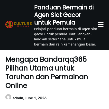
Skip
Panduan Bermain di
to
Agen Slot Gacor
content
untuk Pemula
Pelajari panduan bermain di agen slot
gacor untuk pemula. Ikuti langkah-
langkah sederhana untuk mulai
bermain dan raih kemenangan besar.
Mengapa Bandarqq365
Pilihan Utama untuk
Taruhan dan Permainan
Online
admin,
June 1, 2026