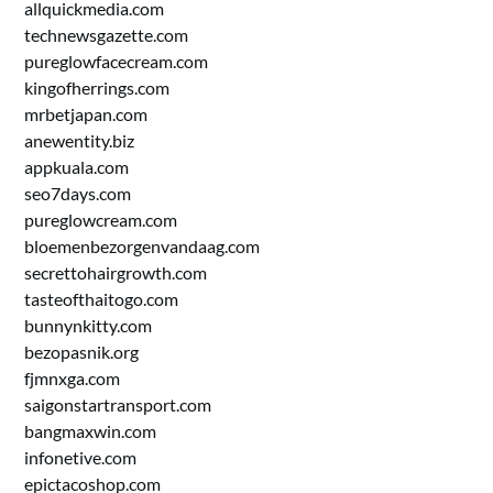
allquickmedia.com
technewsgazette.com
pureglowfacecream.com
kingofherrings.com
mrbetjapan.com
anewentity.biz
appkuala.com
seo7days.com
pureglowcream.com
bloemenbezorgenvandaag.com
secrettohairgrowth.com
tasteofthaitogo.com
bunnynkitty.com
bezopasnik.org
fjmnxga.com
saigonstartransport.com
bangmaxwin.com
infonetive.com
epictacoshop.com