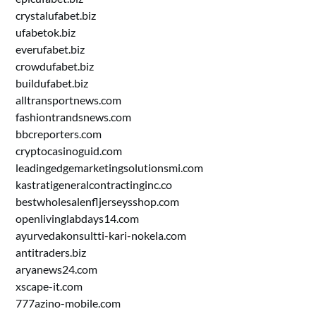
crystalufabet.biz
ufabetok.biz
everufabet.biz
crowdufabet.biz
buildufabet.biz
alltransportnews.com
fashiontrandsnews.com
bbcreporters.com
cryptocasinoguid.com
leadingedgemarketingsolutionsmi.com
kastratigeneralcontractinginc.co
bestwholesalenfljerseysshop.com
openlivinglabdays14.com
ayurvedakonsultti-kari-nokela.com
antitraders.biz
aryanews24.com
xscape-it.com
777azino-mobile.com