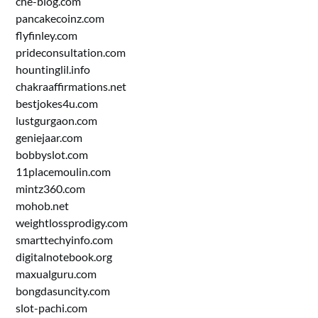
che-blog.com
pancakecoinz.com
flyfinley.com
prideconsultation.com
hountinglil.info
chakraaffirmations.net
bestjokes4u.com
lustgurgaon.com
geniejaar.com
bobbyslot.com
11placemoulin.com
mintz360.com
mohob.net
weightlossprodigy.com
smarttechyinfo.com
digitalnotebook.org
maxualguru.com
bongdasuncity.com
slot-pachi.com