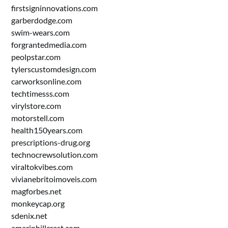
firstsigninnovations.com
garberdodge.com
swim-wears.com
forgrantedmedia.com
peolpstar.com
tylerscustomdesign.com
carworksonline.com
techtimesss.com
virylstore.com
motorstell.com
health150years.com
prescriptions-drug.org
technocrewsolution.com
viraltokvibes.com
vivianebritoimoveis.com
magforbes.net
monkeycap.org
sdenix.net
amarinhillcrest.com