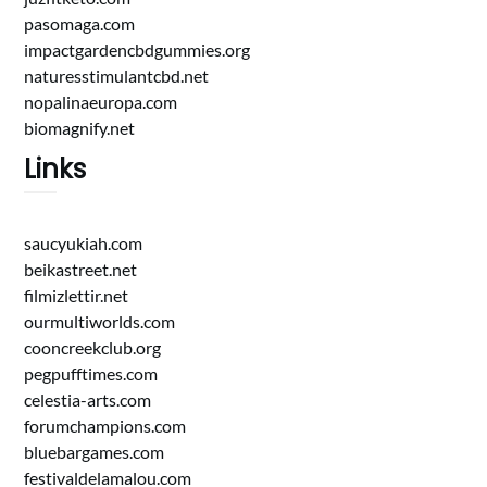
pasomaga.com
impactgardencbdgummies.org
naturesstimulantcbd.net
nopalinaeuropa.com
biomagnify.net
Links
saucyukiah.com
beikastreet.net
filmizlettir.net
ourmultiworlds.com
cooncreekclub.org
pegpufftimes.com
celestia-arts.com
forumchampions.com
bluebargames.com
festivaldelamalou.com