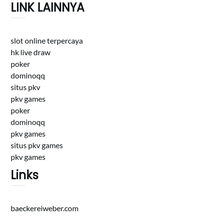
LINK LAINNYA
slot online terpercaya
hk live draw
poker
dominoqq
situs pkv
pkv games
poker
dominoqq
pkv games
situs pkv games
pkv games
Links
baeckereiweber.com