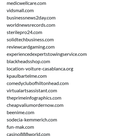
medicwellcare.com
vidsmall.com
businessnews2day.com
worldnewsrecords.com
sterilepro24.com
solidtechbusiness.com
reviewcardgaming.com
experiencedexpertstowingservice.com
blackheadsshop.com
location-voiture-casablanca.org
kpaulbartelme.com
comedyclubofhiltonhead.com
virtualartsassistant.com
theprimeinfographics.com
cheapvaliumordernow.com
beenime.com
sodecia-kemmerich.com
fun-mak.com
casino888world.com