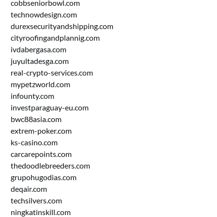
cobbseniorbowl.com
technowdesign.com
durexsecurityandshipping.com
cityroofingandplannig.com
ivdabergasa.com
juyultadesga.com
real-crypto-services.com
mypetzworld.com
infounty.com
investparaguay-eu.com
bwc88asia.com
extrem-poker.com
ks-casino.com
carcarepoints.com
thedoodlebreeders.com
grupohugodias.com
deqair.com
techsilvers.com
ningkatinskill.com