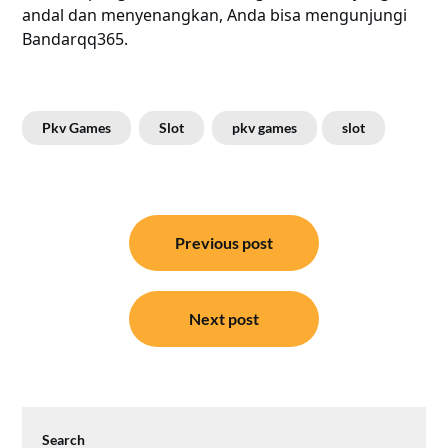
andal dan menyenangkan, Anda bisa mengunjungi
Bandarqq365.
Pkv Games
Slot
pkv games
slot
Post
Previous post
navigation
Next post
Search