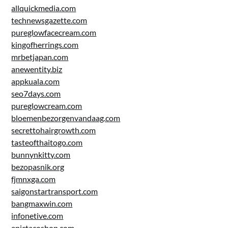
allquickmedia.com
technewsgazette.com
pureglowfacecream.com
kingofherrings.com
mrbetjapan.com
anewentity.biz
appkuala.com
seo7days.com
pureglowcream.com
bloemenbezorgenvandaag.com
secrettohairgrowth.com
tasteofthaitogo.com
bunnynkitty.com
bezopasnik.org
fjmnxga.com
saigonstartransport.com
bangmaxwin.com
infonetive.com
epictacoshop.com