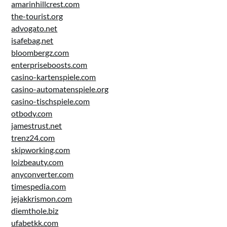
amarinhillcrest.com
the-tourist.org
advogato.net
isafebag.net
bloombergz.com
enterpriseboosts.com
casino-kartenspiele.com
casino-automatenspiele.org
casino-tischspiele.com
otbody.com
jamestrust.net
trenz24.com
skipworking.com
loizbeauty.com
anyconverter.com
timespedia.com
jejakkrismon.com
diemthole.biz
ufabetkk.com