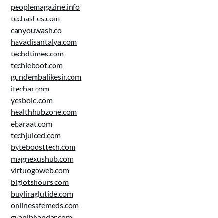
peoplemagazine.info
techashes.com
canyouwash.co
havadisantalya.com
techdtimes.com
techieboot.com
gundembalikesir.com
itechar.com
yesbold.com
healthhubzone.com
ebaraat.com
techjuiced.com
byteboosttech.com
magnexushub.com
virtuogoweb.com
biglotshours.com
buyliraglutide.com
onlinesafemeds.com
gyanibhandar.com