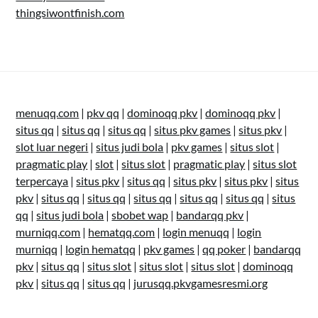
thingsiwontfinish.com
menuqq.com
|
pkv qq
|
dominoqq pkv
|
dominoqq pkv
|
situs qq
|
situs qq
|
situs qq
|
situs pkv games
|
situs pkv
|
slot luar negeri
|
situs judi bola
|
pkv games
|
situs slot
|
pragmatic play
|
slot
|
situs slot
|
pragmatic play
|
situs slot
terpercaya
|
situs pkv
|
situs qq
|
situs pkv
|
situs pkv
|
situs
pkv
|
situs qq
|
situs qq
|
situs qq
|
situs qq
|
situs qq
|
situs
qq
|
situs judi bola
|
sbobet wap
|
bandarqq pkv
|
murniqq.com
|
hematqq.com
|
login menuqq
|
login
murniqq
|
login hematqq
|
pkv games
|
qq poker
|
bandarqq
pkv
|
situs qq
|
situs slot
|
situs slot
|
situs slot
|
dominoqq
pkv
|
situs qq
|
situs qq
|
jurusqq.pkvgamesresmi.org