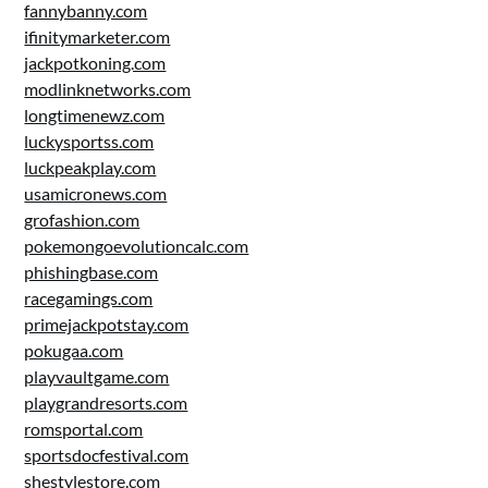
fannybanny.com
ifinitymarketer.com
jackpotkoning.com
modlinknetworks.com
longtimenewz.com
luckysportss.com
luckpeakplay.com
usamicronews.com
grofashion.com
pokemongoevolutioncalc.com
phishingbase.com
racegamings.com
primejackpotstay.com
pokugaa.com
playvaultgame.com
playgrandresorts.com
romsportal.com
sportsdocfestival.com
shestylestore.com