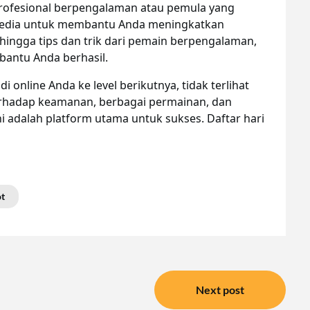
rofesional berpengalaman atau pemula yang
rsedia untuk membantu Anda meningkatkan
hingga tips dan trik dari pemain berpengalaman,
bantu Anda berhasil.
 online Anda ke level berikutnya, tidak terlihat
rhadap keamanan, berbagai permainan, dan
 adalah platform utama untuk sukses. Daftar hari
ot
Next post