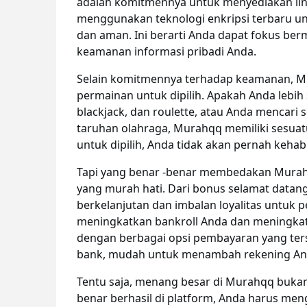
adalah komitmennya untuk menyediakan lin
menggunakan teknologi enkripsi terbaru 
dan aman. Ini berarti Anda dapat fokus ber
keamanan informasi pribadi Anda.
Selain komitmennya terhadap keamanan, 
permainan untuk dipilih. Apakah Anda lebih 
blackjack, dan roulette, atau Anda mencari 
taruhan olahraga, Murahqq memiliki sesua
untuk dipilih, Anda tidak akan pernah keha
Tapi yang benar -benar membedakan Murahq
yang murah hati. Dari bonus selamat datan
berkelanjutan dan imbalan loyalitas untuk 
meningkatkan bankroll Anda dan meningka
dengan berbagai opsi pembayaran yang tersed
bank, mudah untuk menambah rekening And
Tentu saja, menang besar di Murahqq buka
benar berhasil di platform, Anda harus me