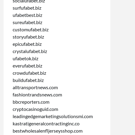
socialufabet.biz
surfufabet.biz
ufabetbest.biz
sureufabet.biz
customufabet.biz
storyufabet.biz
epicufabet.biz
crystalufabet.biz
ufabetok.biz
everufabet.biz
crowdufabet.biz
buildufabet.biz
alltransportnews.com
fashiontrandsnews.com
bbcreporters.com
cryptocasinoguid.com
leadingedgemarketingsolutionsmi.com
kastratigeneralcontractinginc.co
bestwholesalenfljerseysshop.com