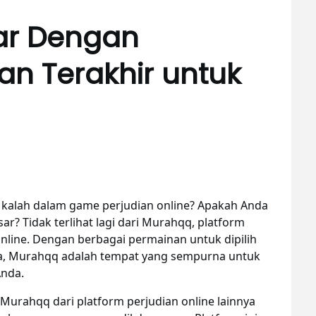
ar Dengan
n Terakhir untuk
kalah dalam game perjudian online? Apakah Anda
? Tidak terlihat lagi dari Murahqq, platform
line. Dengan berbagai permainan untuk dipilih
a, Murahqq adalah tempat yang sempurna untuk
Anda.
urahqq dari platform perjudian online lainnya