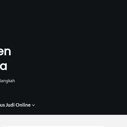
en
la
-langkah
tus Judi Online