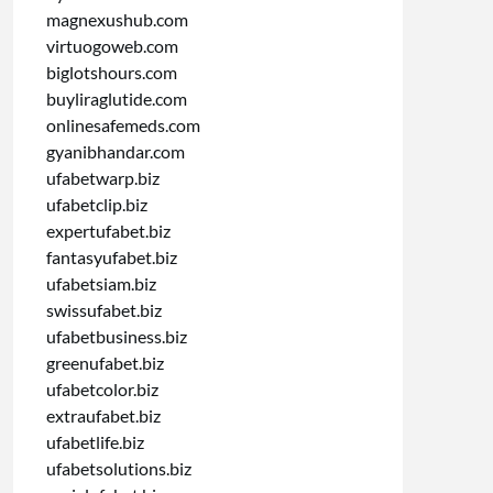
magnexushub.com
virtuogoweb.com
biglotshours.com
buyliraglutide.com
onlinesafemeds.com
gyanibhandar.com
ufabetwarp.biz
ufabetclip.biz
expertufabet.biz
fantasyufabet.biz
ufabetsiam.biz
swissufabet.biz
ufabetbusiness.biz
greenufabet.biz
ufabetcolor.biz
extraufabet.biz
ufabetlife.biz
ufabetsolutions.biz