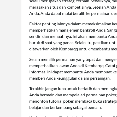
selalu merupakan strategi terbaik. Sebaliknya, m
merasakan situs dan kompetisinya. Setelah Anda
Anda, Anda dapat mulai beralih ke permainan den
Faktor penting lainnya dalam memaksimalkan k
memperhatikan manajemen bankroll Anda. Sanga
sendiri dan menaatinya. Ini akan membantu An
buruk di saat yang panas. Selain itu, pastikan 
ditawarkan oleh Kembarqq untuk membantu men
Selain memilih permainan yang tepat dan mengelo
memperhatikan lawan Anda di Kembarqq. Catat g
Informasi ini dapat membantu Anda membuat kep
memberi Anda keunggulan dalam persaingan.
Terakhir, jangan lupa untuk berlatih dan mening
Anda bermain dan mempelajari permainan poker,
menonton tutorial poker, membaca buku strategi
belajar dan berkembang sebagai pemain.