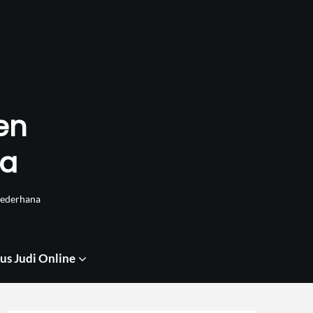
en
la
 sederhana
tus Judi Online