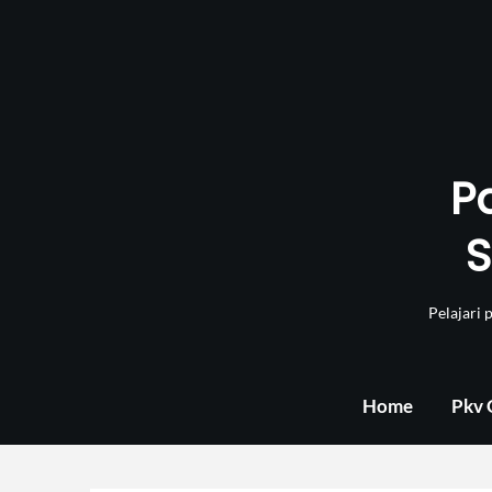
Skip
to
content
P
S
Pelajari 
Home
Pkv 