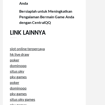
Anda
Bersiaplah untuk Meningkatkan
Pengalaman Bermain Game Anda
dengan CentralQQ
LINK LAINNYA
slot online terpercaya
hk live draw
poker
dominoqq
situs pkv
pkv games
poker
dominoqq
pkv games
situs pkv games
pkv games