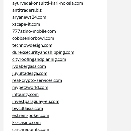
ayurvedakonsultti-kari-nokela.com
antitraders.biz
aryanews24.com
xscape-it.com
777azino-mobile.com
cobbseniorbowl.com
technowdesign.com
durexsecurityandshipping.com
cityroofingandplannig.com
ivdabergasa.com
juyultadesga.com
real-crypto-services.com
mypetzworld.com
infounty.com
investparaguay-eu.com
bwc88asia.com
extrem-poker.com
ks-casino.com
carcarepoints.com