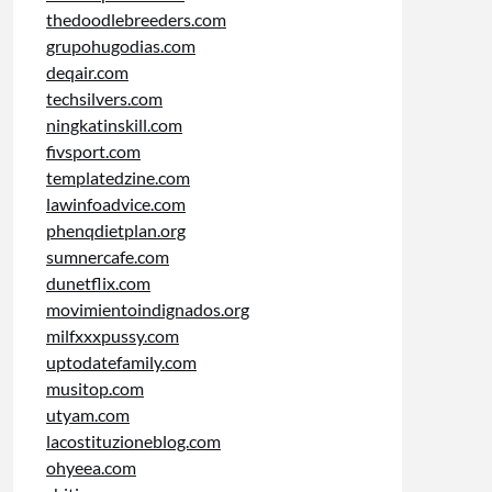
thedoodlebreeders.com
grupohugodias.com
deqair.com
techsilvers.com
ningkatinskill.com
fivsport.com
templatedzine.com
lawinfoadvice.com
phenqdietplan.org
sumnercafe.com
dunetflix.com
movimientoindignados.org
milfxxxpussy.com
uptodatefamily.com
musitop.com
utyam.com
lacostituzioneblog.com
ohyeea.com