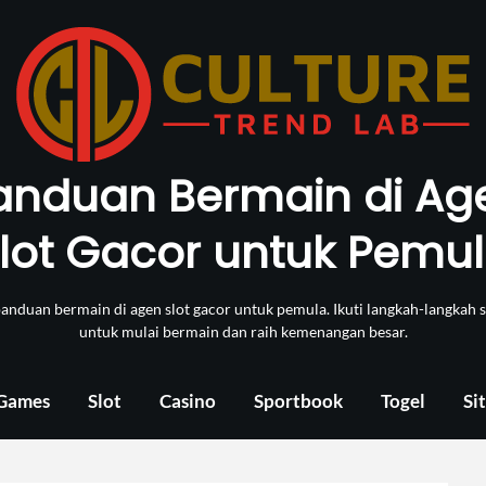
anduan Bermain di Ag
lot Gacor untuk Pemu
panduan bermain di agen slot gacor untuk pemula. Ikuti langkah-langkah
untuk mulai bermain dan raih kemenangan besar.
Games
Slot
Casino
Sportbook
Togel
Si