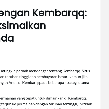
engan Kembarqq:
simalkan
nda
a mungkin pernah mendengar tentang Kembarqq. Situs
nan taruhan tinggi dan pembayaran besar. Namun jika
gan Anda di Kembarqq, ada beberapa strategi utama
permainan yang tepat untuk dimainkan di Kembarqq.
rjun ke permainan dengan taruhan tertinggi, ini tidak