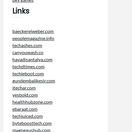
Links
baeckereiweber.com
peoplemagazine.info
techashes.com
canyouwash.co
havadisantalya.com
techdtimes.com
techieboot.com
gundembalikesir.com
itechar.com
yesbold.com
healthhubzone.com
ebaraat.com
techjuiced.com
byteboosttech.com
magnexushub.com