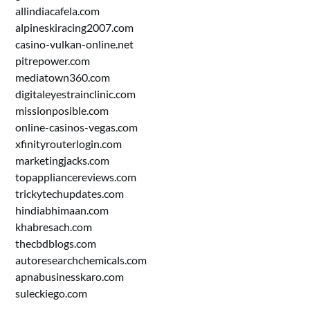
allindiacafela.com
alpineskiracing2007.com
casino-vulkan-online.net
pitrepower.com
mediatown360.com
digitaleyestrainclinic.com
missionposible.com
online-casinos-vegas.com
xfinityrouterlogin.com
marketingjacks.com
topappliancereviews.com
trickytechupdates.com
hindiabhimaan.com
khabresach.com
thecbdblogs.com
autoresearchchemicals.com
apnabusinesskaro.com
suleckiego.com