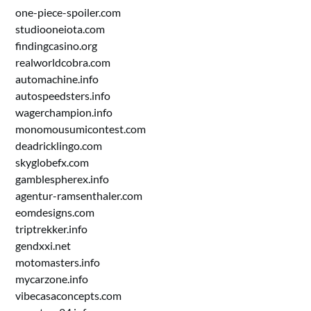
one-piece-spoiler.com
studiooneiota.com
findingcasino.org
realworldcobra.com
automachine.info
autospeedsters.info
wagerchampion.info
monomousumicontest.com
deadricklingo.com
skyglobefx.com
gamblespherex.info
agentur-ramsenthaler.com
eomdesigns.com
triptrekker.info
gendxxi.net
motomasters.info
mycarzone.info
vibecasaconcepts.com