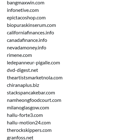
bangmaxwin.com
infonetive.com
epictacoshop.com
biopuraskinserum.com
californiafinances.info
canadafinance.info
nevadamoney.info
rimene.com
ledepanneur-pigalle.com
dvd-digest.net
theartistsmarketnola.com
chiranaplus.biz
stackspancakebar.com
namheongfoodcourt.com
milanoglasgow.com
hallu-forte3.com
hallu-motion24.com
therockskippers.com
granfoss.net