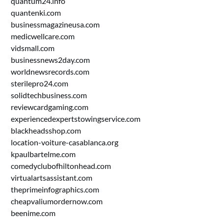
quantum24.info
quantenki.com
businessmagazineusa.com
medicwellcare.com
vidsmall.com
businessnews2day.com
worldnewsrecords.com
sterilepro24.com
solidtechbusiness.com
reviewcardgaming.com
experiencedexpertstowingservice.com
blackheadsshop.com
location-voiture-casablanca.org
kpaulbartelme.com
comedyclubofhiltonhead.com
virtualartsassistant.com
theprimeinfographics.com
cheapvaliumordernow.com
beenime.com