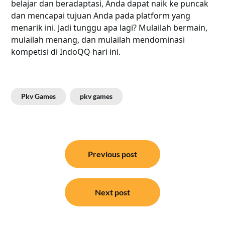
belajar dan beradaptasi, Anda dapat naik ke puncak
dan mencapai tujuan Anda pada platform yang
menarik ini. Jadi tunggu apa lagi? Mulailah bermain,
mulailah menang, dan mulailah mendominasi
kompetisi di IndoQQ hari ini.
Pkv Games
pkv games
Post
Previous post
navigation
Next post