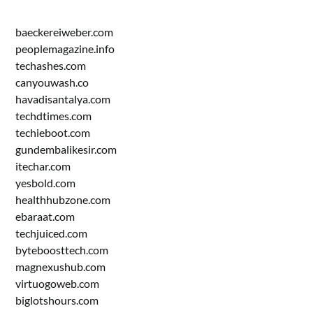
baeckereiweber.com
peoplemagazine.info
techashes.com
canyouwash.co
havadisantalya.com
techdtimes.com
techieboot.com
gundembalikesir.com
itechar.com
yesbold.com
healthhubzone.com
ebaraat.com
techjuiced.com
byteboosttech.com
magnexushub.com
virtuogoweb.com
biglotshours.com