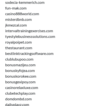
sodecia-kemmerich.com
fun-mak.com
casino888world.com
misterdbnb.com
jkmezcal.com
intervaltrainingexercises.com
tyestylebusinesssolutions.com
royalpoipet.com
thestaurant.com
bestlinktrackingsoftware.com
clublubupoo.com
bonusmazijeu.com
bonuskyfojea.com
bonuskorokee.com
bonusgexipoy.com
casinorelaxluxe.com
clubetechplay.com
domdombd.com
dailyplayz.com