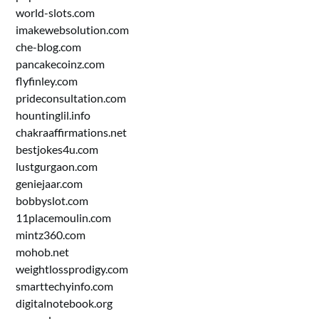
world-slots.com
imakewebsolution.com
che-blog.com
pancakecoinz.com
flyfinley.com
prideconsultation.com
hountinglil.info
chakraaffirmations.net
bestjokes4u.com
lustgurgaon.com
geniejaar.com
bobbyslot.com
11placemoulin.com
mintz360.com
mohob.net
weightlossprodigy.com
smarttechyinfo.com
digitalnotebook.org