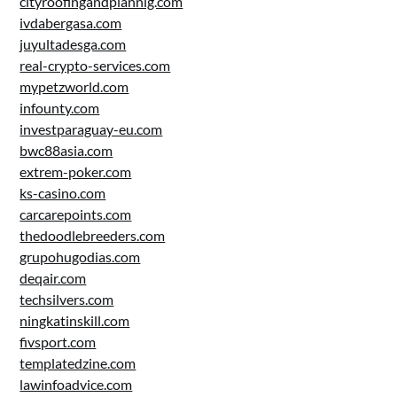
cityroofingandplannig.com
ivdabergasa.com
juyultadesga.com
real-crypto-services.com
mypetzworld.com
infounty.com
investparaguay-eu.com
bwc88asia.com
extrem-poker.com
ks-casino.com
carcarepoints.com
thedoodlebreeders.com
grupohugodias.com
deqair.com
techsilvers.com
ningkatinskill.com
fivsport.com
templatedzine.com
lawinfoadvice.com