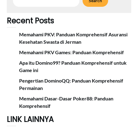
Search
Recent Posts
Memahami PKV: Panduan Komprehensif Asuransi
Kesehatan Swasta di Jerman
Memahami PKV Games: Panduan Komprehensif
Apa itu Domino99? Panduan Komprehensif untuk
Game ini
Pengertian DominoQQ: Panduan Komprehensif
Permainan
Memahami Dasar-Dasar Poker88: Panduan
Komprehensif
LINK LAINNYA