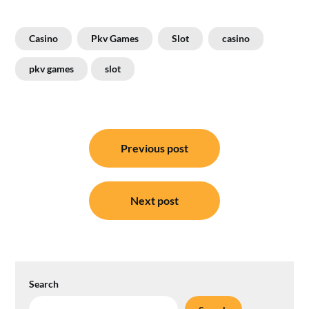
Casino
Pkv Games
Slot
casino
pkv games
slot
Post
Previous post
navigation
Next post
Search