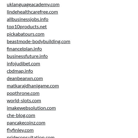
uklanguageacademy.com
lindehealthcarefree.com
allbusinessjobs.info
top10products.net
pickabatours.com
beastmode-bodybuilding.com
financelplan.info
businessfuture.info
infojudibet.com
cbdmap.info
deanbeanxn.com
matkarajdhanigame.com
popthrone.com
world-slots.com
imakewebsolution.com
che-blog.com
pancakecoinz.com
flyfinley.com
prideconsultation.com