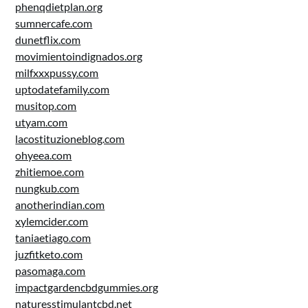
phenqdietplan.org
sumnercafe.com
dunetflix.com
movimientoindignados.org
milfxxxpussy.com
uptodatefamily.com
musitop.com
utyam.com
lacostituzioneblog.com
ohyeea.com
zhitiemoe.com
nungkub.com
anotherindian.com
xylemcider.com
taniaetiago.com
juzfitketo.com
pasomaga.com
impactgardencbdgummies.org
naturesstimulantcbd.net