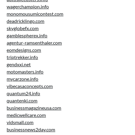
wagerchampion.info
monomousumicontest.com
deadricklingo.com
skyglobefx.com
gamblespherex.info
agentur-ramsenthaler.com
eomdesigns.com
triptrekker.info
gendxxi.net
motomasters.info
mycarzone.info
vibecasaconcepts.com
quantum24.info
quantenki.com
businessmagazineusa.com
medicwellcare.com
vidsmall.com
businessnews2day.com