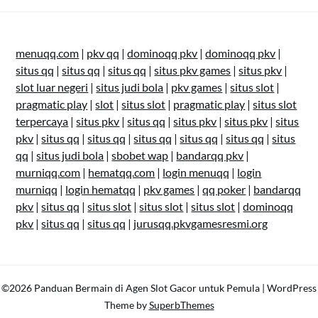
menuqq.com
|
pkv qq
|
dominoqq pkv
|
dominoqq pkv
|
situs qq
|
situs qq
|
situs qq
|
situs pkv games
|
situs pkv
|
slot luar negeri
|
situs judi bola
|
pkv games
|
situs slot
|
pragmatic play
|
slot
|
situs slot
|
pragmatic play
|
situs slot
terpercaya
|
situs pkv
|
situs qq
|
situs pkv
|
situs pkv
|
situs
pkv
|
situs qq
|
situs qq
|
situs qq
|
situs qq
|
situs qq
|
situs
qq
|
situs judi bola
|
sbobet wap
|
bandarqq pkv
|
murniqq.com
|
hematqq.com
|
login menuqq
|
login
murniqq
|
login hematqq
|
pkv games
|
qq poker
|
bandarqq
pkv
|
situs qq
|
situs slot
|
situs slot
|
situs slot
|
dominoqq
pkv
|
situs qq
|
situs qq
|
jurusqq.pkvgamesresmi.org
©2026 Panduan Bermain di Agen Slot Gacor untuk Pemula
| WordPress
Theme by
SuperbThemes