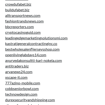
crowdufabet.biz
buildufabet.biz
alltransportnews.com
fashiontrandsnews.com
bbcreporters.com
cryptocasinoguid.com
leadingedgemarketingsolutionsmi.com
kastratigeneralcontractinginc.co
bestwholesalenfljerseysshop.com
openlivinglabdays14.com
ayurvedakonsultti-kari-nokela.com
antitraders.biz
aryanews24.com
xscape-it.com
777azino-mobile.com
cobbseniorbowl.com
technowdesign.com
durexsecurityandshipping.com