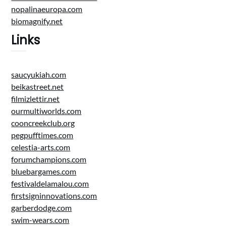
nopalinaeuropa.com
biomagnify.net
Links
saucyukiah.com
beikastreet.net
filmizlettir.net
ourmultiworlds.com
cooncreekclub.org
pegpufftimes.com
celestia-arts.com
forumchampions.com
bluebargames.com
festivaldelamalou.com
firstsigninnovations.com
garberdodge.com
swim-wears.com