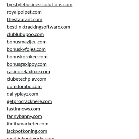
tyestylebusinesssolutions.com
royalpoipet.com
thestaurant.com
bestlinktrackingsoftware.com
clublubupoo.com
bonusmazijeu.com
bonuskyfojea.com
bonuskorokee.com
bonusgexipoy.com
casinorelaxluxe.com
clubetechplay.com
domdombd.com
dailyplayz.com
getprocrackhere.com
fastinnews.com
fannybanny.com
ifinitymarketer.com
jackpotkoning.com
modlinknetworks.com