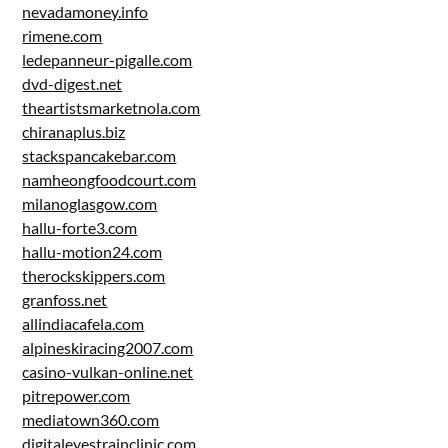
nevadamoney.info
rimene.com
ledepanneur-pigalle.com
dvd-digest.net
theartistsmarketnola.com
chiranaplus.biz
stackspancakebar.com
namheongfoodcourt.com
milanoglasgow.com
hallu-forte3.com
hallu-motion24.com
therockskippers.com
granfoss.net
allindiacafela.com
alpineskiracing2007.com
casino-vulkan-online.net
pitrepower.com
mediatown360.com
digitaleyestrainclinic.com