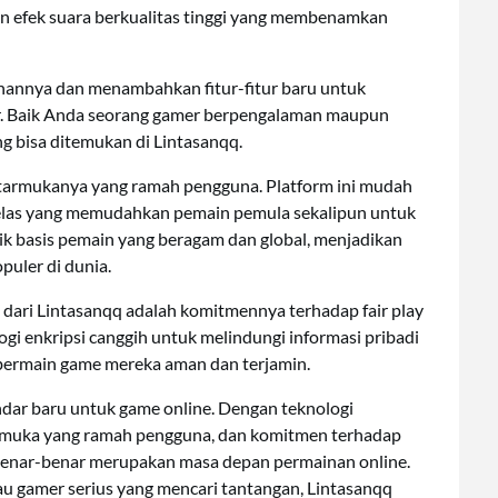
dan efek suara berkualitas tinggi yang membenamkan
inannya dan menambahkan fitur-fitur baru untuk
ur. Baik Anda seorang gamer berpengalaman maupun
ng bisa ditemukan di Lintasanqq.
tarmukanya yang ramah pengguna. Platform ini mudah
si jelas yang memudahkan pemain pemula sekalipun untuk
ik basis pemain yang beragam dan global, menjadikan
puler di dunia.
ari Lintasanqq adalah komitmennya terhadap fair play
i enkripsi canggih untuk melindungi informasi pribadi
ermain game mereka aman dan terjamin.
dar baru untuk game online. Dengan teknologi
armuka yang ramah pengguna, dan komitmen terhadap
benar-benar merupakan masa depan permainan online.
au gamer serius yang mencari tantangan, Lintasanqq