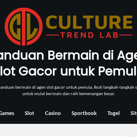
anduan Bermain di Ag
lot Gacor untuk Pemu
panduan bermain di agen slot gacor untuk pemula. Ikuti langkah-langkah
untuk mulai bermain dan raih kemenangan besar.
Games
Slot
Casino
Sportbook
Togel
Si