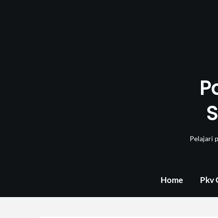
Skip
to
content
P
S
Pelajari 
Home
Pkv 