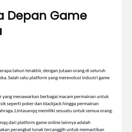
sa Depan Game
a
rapa tahun terakhir, dengan jutaan orang di seluruh
a. Salah satu platform yang merevolusi industri game
hir yang menawarkan berbagai macam permainan untuk
sik seperti poker dan blackjack hingga permainan
lahraga, Lintasanqq memiliki sesuatu untuk semua orang.
qq dari platform game online lainnya adalah
nakan perangkat lunak tercanggih untuk memastikan