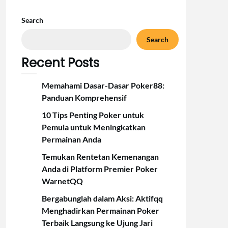
Search
Search
Recent Posts
Memahami Dasar-Dasar Poker88:
Panduan Komprehensif
10 Tips Penting Poker untuk
Pemula untuk Meningkatkan
Permainan Anda
Temukan Rentetan Kemenangan
Anda di Platform Premier Poker
WarnetQQ
Bergabunglah dalam Aksi: Aktifqq
Menghadirkan Permainan Poker
Terbaik Langsung ke Ujung Jari