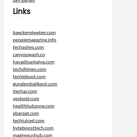
Links
baeckereiweber.com
peoplemagazine.info
techashes.com
canyouwash.co
havadisantalya.com
techdtimes.com
techieboot.com
gundembalikesir.com
itechar.com
yesbold.com
healthhubzone.com
ebaraat.com
techjuiced.com
byteboosttech.com
magnexushub.com