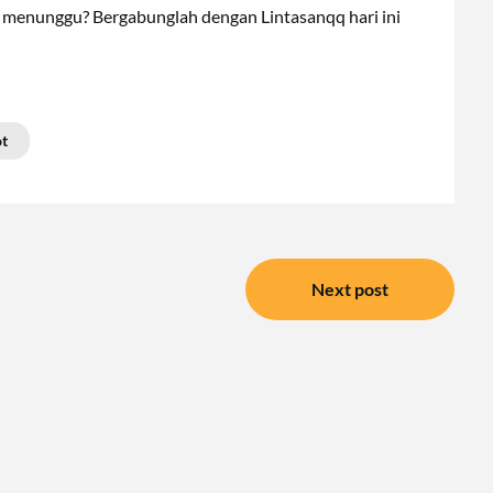
 menunggu? Bergabunglah dengan Lintasanqq hari ini
ot
Next post