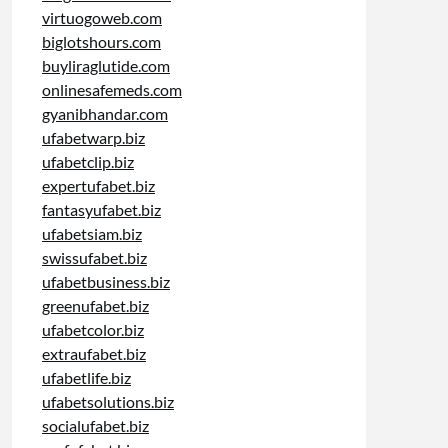
virtuogoweb.com
biglotshours.com
buyliraglutide.com
onlinesafemeds.com
gyanibhandar.com
ufabetwarp.biz
ufabetclip.biz
expertufabet.biz
fantasyufabet.biz
ufabetsiam.biz
swissufabet.biz
ufabetbusiness.biz
greenufabet.biz
ufabetcolor.biz
extraufabet.biz
ufabetlife.biz
ufabetsolutions.biz
socialufabet.biz