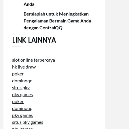
Anda
Bersiaplah untuk Meningkatkan
Pengalaman Bermain Game Anda
dengan CentralQQ
LINK LAINNYA
slot online terpercaya
hk live draw
poker
dominoqq
situs pkv
pkv games
poker
dominoqq
pkv games
situs pkv games
pkv games