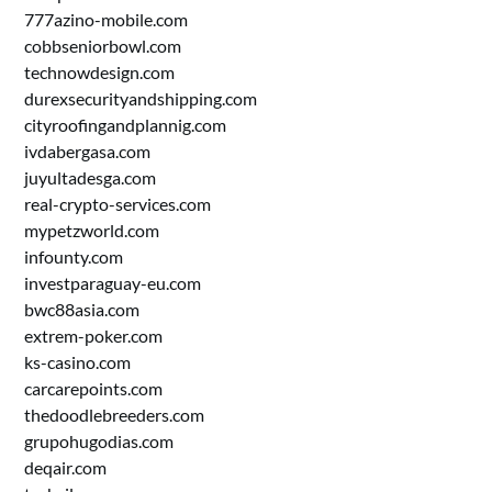
777azino-mobile.com
cobbseniorbowl.com
technowdesign.com
durexsecurityandshipping.com
cityroofingandplannig.com
ivdabergasa.com
juyultadesga.com
real-crypto-services.com
mypetzworld.com
infounty.com
investparaguay-eu.com
bwc88asia.com
extrem-poker.com
ks-casino.com
carcarepoints.com
thedoodlebreeders.com
grupohugodias.com
deqair.com