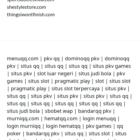
shestylestore.com
thingsiwontfinish.com
menuqq.com
|
pkv qq
|
dominoqq pkv
|
dominoqq
pkv
|
situs qq
|
situs qq
|
situs qq
|
situs pkv games
|
situs pkv
|
slot luar negeri
|
situs judi bola
|
pkv
games
|
situs slot
|
pragmatic play
|
slot
|
situs slot
|
pragmatic play
|
situs slot terpercaya
|
situs pkv
|
situs qq
|
situs pkv
|
situs pkv
|
situs pkv
|
situs qq
|
situs qq
|
situs qq
|
situs qq
|
situs qq
|
situs qq
|
situs judi bola
|
sbobet wap
|
bandarqq pkv
|
murniqq.com
|
hematqq.com
|
login menuqq
|
login murniqq
|
login hematqq
|
pkv games
|
qq
poker
|
bandarqq pkv
|
situs qq
|
situs slot
|
situs