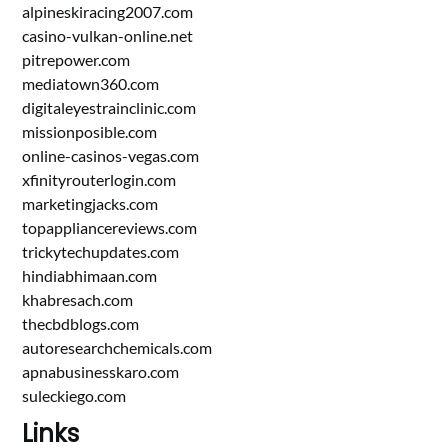
alpineskiracing2007.com
casino-vulkan-online.net
pitrepower.com
mediatown360.com
digitaleyestrainclinic.com
missionposible.com
online-casinos-vegas.com
xfinityrouterlogin.com
marketingjacks.com
topappliancereviews.com
trickytechupdates.com
hindiabhimaan.com
khabresach.com
thecbdblogs.com
autoresearchchemicals.com
apnabusinesskaro.com
suleckiego.com
Links