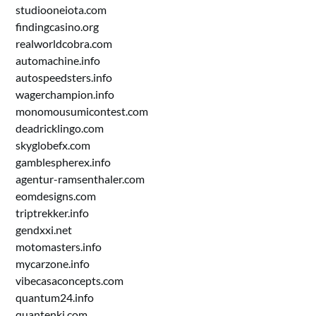
studiooneiota.com
findingcasino.org
realworldcobra.com
automachine.info
autospeedsters.info
wagerchampion.info
monomousumicontest.com
deadricklingo.com
skyglobefx.com
gamblespherex.info
agentur-ramsenthaler.com
eomdesigns.com
triptrekker.info
gendxxi.net
motomasters.info
mycarzone.info
vibecasaconcepts.com
quantum24.info
quantenki.com