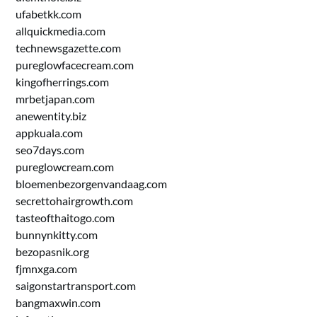
ufabetkk.com
allquickmedia.com
technewsgazette.com
pureglowfacecream.com
kingofherrings.com
mrbetjapan.com
anewentity.biz
appkuala.com
seo7days.com
pureglowcream.com
bloemenbezorgenvandaag.com
secrettohairgrowth.com
tasteofthaitogo.com
bunnynkitty.com
bezopasnik.org
fjmnxga.com
saigonstartransport.com
bangmaxwin.com