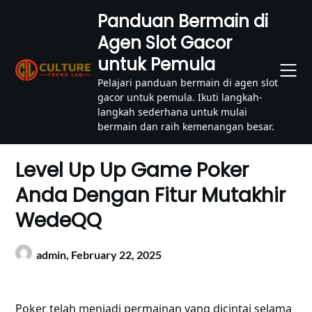
Skip
Panduan Bermain di
to
Agen Slot Gacor
content
untuk Pemula
Pelajari panduan bermain di agen slot
gacor untuk pemula. Ikuti langkah-
langkah sederhana untuk mulai
bermain dan raih kemenangan besar.
Level Up Up Game Poker
Anda Dengan Fitur Mutakhir
WedeQQ
admin,
February 22, 2025
Poker telah menjadi permainan yang dicintai selama