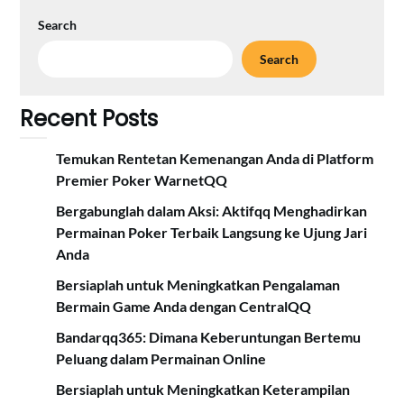
Search
Search
Recent Posts
Temukan Rentetan Kemenangan Anda di Platform
Premier Poker WarnetQQ
Bergabunglah dalam Aksi: Aktifqq Menghadirkan
Permainan Poker Terbaik Langsung ke Ujung Jari
Anda
Bersiaplah untuk Meningkatkan Pengalaman
Bermain Game Anda dengan CentralQQ
Bandarqq365: Dimana Keberuntungan Bertemu
Peluang dalam Permainan Online
Bersiaplah untuk Meningkatkan Keterampilan