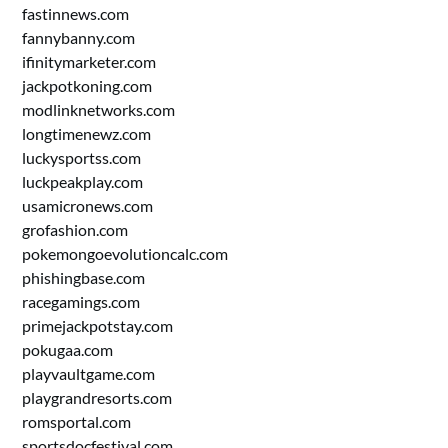
fastinnews.com
fannybanny.com
ifinitymarketer.com
jackpotkoning.com
modlinknetworks.com
longtimenewz.com
luckysportss.com
luckpeakplay.com
usamicronews.com
grofashion.com
pokemongoevolutioncalc.com
phishingbase.com
racegamings.com
primejackpotstay.com
pokugaa.com
playvaultgame.com
playgrandresorts.com
romsportal.com
sportsdocfestival.com