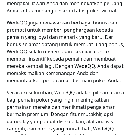
mengakali lawan Anda dan meningkatkan peluang
Anda untuk menang besar di tabel poker virtual.
WedeQQ juga menawarkan berbagai bonus dan
promosi untuk memberi penghargaan kepada
pemain yang loyal dan menarik yang baru. Dari
bonus selamat datang untuk memuat ulang bonus,
WedeQQ selalu menemukan cara baru untuk
memberi insentif kepada pemain dan membuat
mereka kembali lagi. Dengan WedeQQ, Anda dapat
memaksimalkan kemenangan Anda dan
memanfaatkan pengalaman bermain poker Anda.
Secara keseluruhan, WedeQQ adalah pilihan utama
bagi pemain poker yang ingin meningkatkan
permainan mereka dan menikmati pengalaman
bermain premium. Dengan fitur mutakhir, opsi
gameplay yang dapat disesuaikan, alat analisis
canggih, dan bonus yang murah hati, WedeQQ