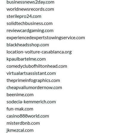
businessnews2day.com
worldnewsrecords.com
sterilepro24.com
solidtechbusiness.com
reviewcardgaming.com
experiencedexpertstowingservice.com
blackheadsshop.com
location-voiture-casablanca.org
kpaulbartelme.com
comedyclubofhiltonhead.com
virtualartsassistant.com
theprimeinfographics.com
cheapvaliumordernow.com
beenime.com
sodecia-kemmerich.com
fun-mak.com
casino888world.com
misterdbnb.com
jkmezcal.com