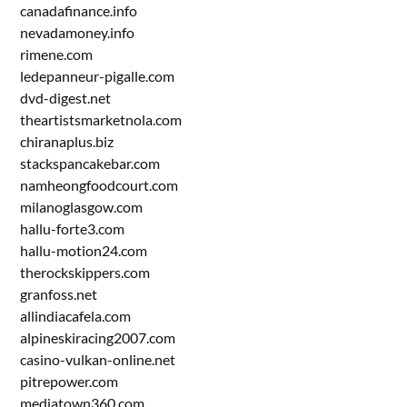
canadafinance.info
nevadamoney.info
rimene.com
ledepanneur-pigalle.com
dvd-digest.net
theartistsmarketnola.com
chiranaplus.biz
stackspancakebar.com
namheongfoodcourt.com
milanoglasgow.com
hallu-forte3.com
hallu-motion24.com
therockskippers.com
granfoss.net
allindiacafela.com
alpineskiracing2007.com
casino-vulkan-online.net
pitrepower.com
mediatown360.com