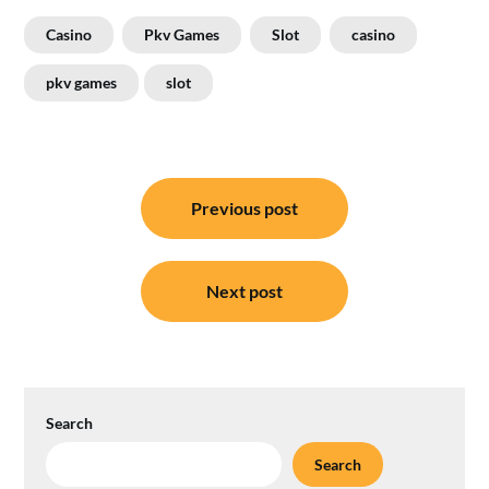
Casino
Pkv Games
Slot
casino
pkv games
slot
Post
Previous post
navigation
Next post
Search
Search