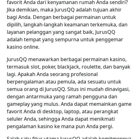
favorit Anda dari kenyamanan rumah Anda sendiri?
Jika demikian, maka JurusQQ adalah tujuan akhir
bagi Anda. Dengan berbagai permainan untuk
dipilih, langkah-langkah keamanan terkemuka, dan
layanan pelanggan yang sangat baik, JurusQQ
adalah tempat yang sempurna untuk penggemar
kasino online.
JurusQQ menawarkan berbagai permainan kasino,
termasuk slot, poker, blackjack, roulette, dan banyak
lagi. Apakah Anda seorang profesional
berpengalaman atau pemula, ada sesuatu untuk
semua orang di JurusQQ. Situs ini mudah dinavigasi,
dengan antarmuka yang ramah pengguna dan
gameplay yang mulus. Anda dapat memainkan game
favorit Anda di desktop, laptop, atau perangkat
seluler Anda, sehingga Anda dapat menikmati
pengalaman kasino ke mana pun Anda pergi.
Salah satu fitur utama JurusQQ adalah komitmennya