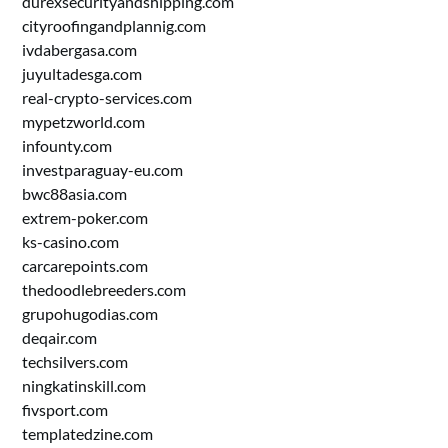
durexsecurityandshipping.com
cityroofingandplannig.com
ivdabergasa.com
juyultadesga.com
real-crypto-services.com
mypetzworld.com
infounty.com
investparaguay-eu.com
bwc88asia.com
extrem-poker.com
ks-casino.com
carcarepoints.com
thedoodlebreeders.com
grupohugodias.com
deqair.com
techsilvers.com
ningkatinskill.com
fivsport.com
templatedzine.com