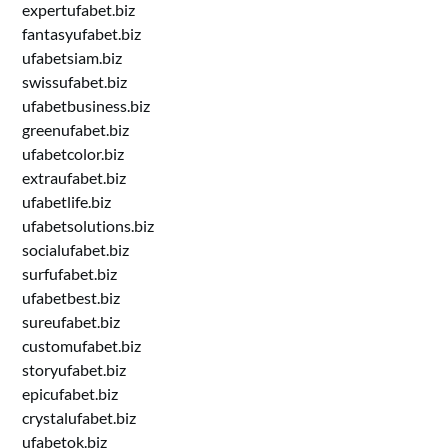
expertufabet.biz
fantasyufabet.biz
ufabetsiam.biz
swissufabet.biz
ufabetbusiness.biz
greenufabet.biz
ufabetcolor.biz
extraufabet.biz
ufabetlife.biz
ufabetsolutions.biz
socialufabet.biz
surfufabet.biz
ufabetbest.biz
sureufabet.biz
customufabet.biz
storyufabet.biz
epicufabet.biz
crystalufabet.biz
ufabetok.biz