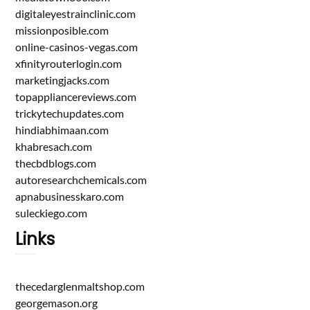
digitaleyestrainclinic.com
missionposible.com
online-casinos-vegas.com
xfinityrouterlogin.com
marketingjacks.com
topappliancereviews.com
trickytechupdates.com
hindiabhimaan.com
khabresach.com
thecbdblogs.com
autoresearchchemicals.com
apnabusinesskaro.com
suleckiego.com
Links
thecedarglenmaltshop.com
georgemason.org