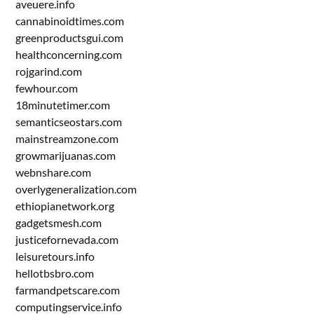
aveuere.info
cannabinoidtimes.com
greenproductsgui.com
healthconcerning.com
rojgarind.com
fewhour.com
18minutetimer.com
semanticseostars.com
mainstreamzone.com
growmarijuanas.com
webnshare.com
overlygeneralization.com
ethiopianetwork.org
gadgetsmesh.com
justicefornevada.com
leisuretours.info
hellotbsbro.com
farmandpetscare.com
computingservice.info