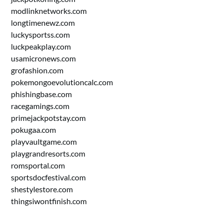
modlinknetworks.com
longtimenewz.com
luckysportss.com
luckpeakplay.com
usamicronews.com
grofashion.com
pokemongoevolutioncalc.com
phishingbase.com
racegamings.com
primejackpotstay.com
pokugaa.com
playvaultgame.com
playgrandresorts.com
romsportal.com
sportsdocfestival.com
shestylestore.com
thingsiwontfinish.com