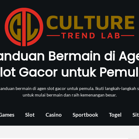
anduan Bermain di Ag
lot Gacor untuk Pemu
panduan bermain di agen slot gacor untuk pemula. Ikuti langkah-langkah
untuk mulai bermain dan raih kemenangan besar.
Games
Slot
Casino
Sportbook
Togel
Si