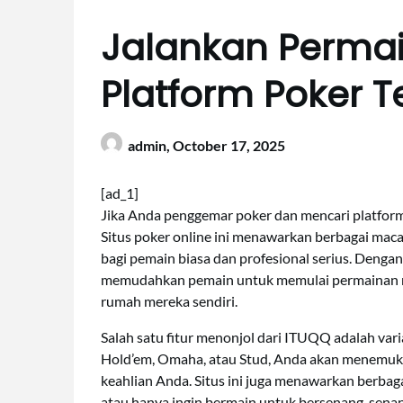
Jalankan Perma
Platform Poker T
admin,
October 17, 2025
[ad_1]
Jika Anda penggemar poker dan mencari platfor
Situs poker online ini menawarkan berbagai mac
bagi pemain biasa dan profesional serius. Den
memudahkan pemain untuk memulai permainan m
rumah mereka sendiri.
Salah satu fitur menonjol dari ITUQQ adalah var
Hold’em, Omaha, atau Stud, Anda akan menemuka
keahlian Anda. Situs ini juga menawarkan berbag
atau hanya ingin bermain untuk bersenang-senan