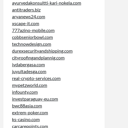
ayurvedakonsultti-kari-nokela.com
antitraders.biz
aryanews24.com
xscape-it.com
777azino-mobile.com
cobbseniorbowl.com
technowdesign.com
durexsecurityandshipping.com
cityroofingandplannig.com
ivdabergasa.com
juyultadesga.com
real-crypto-services.com
mypetzworld.com
infounty.com
investparaguay-eu.com
bwc88asia.com
extrem-poker.com
ks-casino.com
carcarepoints.com