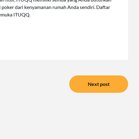
 poker dari kenyamanan rumah Anda sendiri. Daftar
rkemuka ITUQQ.
Next post