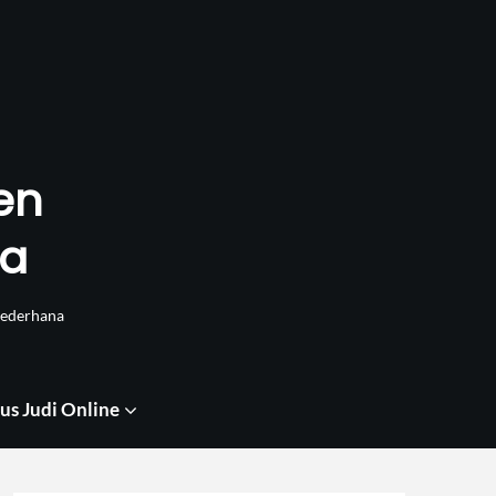
en
la
 sederhana
tus Judi Online