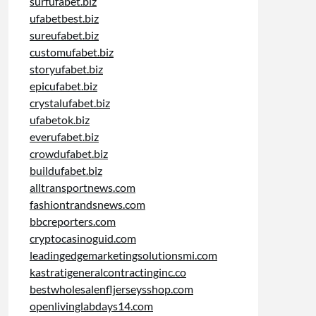
surfufabet.biz
ufabetbest.biz
sureufabet.biz
customufabet.biz
storyufabet.biz
epicufabet.biz
crystalufabet.biz
ufabetok.biz
everufabet.biz
crowdufabet.biz
buildufabet.biz
alltransportnews.com
fashiontrandsnews.com
bbcreporters.com
cryptocasinoguid.com
leadingedgemarketingsolutionsmi.com
kastratigeneralcontractinginc.co
bestwholesalenfljerseysshop.com
openlivinglabdays14.com