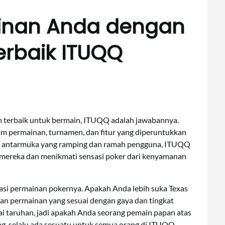
inan Anda dengan
erbaik ITUQQ
m terbaik untuk bermain, ITUQQ adalah jawabannya.
am permainan, turnamen, dan fitur yang diperuntukkan
gan antarmuka yang ramping dan ramah pengguna, ITUQQ
ereka dan menikmati sensasi poker dari kenyamanan
iasi permainan pokernya. Apakah Anda lebih suka Texas
n permainan yang sesuai dengan gaya dan tingkat
ai taruhan, jadi apakah Anda seorang pemain papan atas
g, selalu ada sesuatu untuk semua orang di ITUQQ.