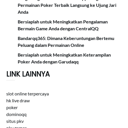
Permainan Poker Terbaik Langsung ke Ujung Jari
Anda
Bersiaplah untuk Meningkatkan Pengalaman
Bermain Game Anda dengan CentralQQ
Bandarqq365: Dimana Keberuntungan Bertemu
Peluang dalam Permainan Online
Bersiaplah untuk Meningkatkan Keterampilan
Poker Anda dengan Garudaqq
LINK LAINNYA
slot online terpercaya
hk live draw
poker
dominoqq
situs pkv
pkv games