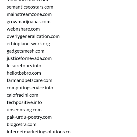
semanticseostars.com
mainstreamzone.com
growmarijuanas.com
webnshare.com
overlygeneralization.com
ethiopianetwork.org
gadgetsmesh.com
justicefornevada.com
leisuretours.info
hellotbsbro.com
farmandpetscare.com
computingservice.info
caiofracini.com
techpositive.info
unseonrang.com
pak-urdu-poetry.com
blogcetra.com
internetmarketingsolutions.co