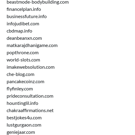
beastmode-bodybuilding.com
financelplan.info
businessfuture.info
infojudibet.com
cbdmap.info
deanbeanxn.com
matkarajdhanigame.com
popthrone.com
world-slots.com
imakewebsolution.com
che-blog.com
pancakecoinz.com
flyfinley.com
prideconsultation.com
hountinglil.info
chakraaffirmations.net
bestjokes4u.com
lustgurgaon.com
geniejaar.com