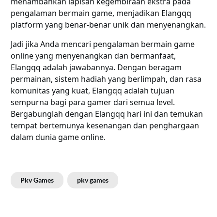
menambahkan lapisan kegembiraan ekstra pada
pengalaman bermain game, menjadikan Elangqq
platform yang benar-benar unik dan menyenangkan.
Jadi jika Anda mencari pengalaman bermain game
online yang menyenangkan dan bermanfaat,
Elangqq adalah jawabannya. Dengan beragam
permainan, sistem hadiah yang berlimpah, dan rasa
komunitas yang kuat, Elangqq adalah tujuan
sempurna bagi para gamer dari semua level.
Bergabunglah dengan Elangqq hari ini dan temukan
tempat bertemunya kesenangan dan penghargaan
dalam dunia game online.
Pkv Games
pkv games