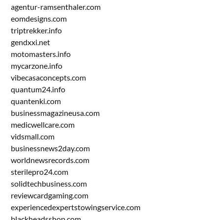
agentur-ramsenthaler.com
eomdesigns.com
triptrekker.info
gendxxi.net
motomasters.info
mycarzone.info
vibecasaconcepts.com
quantum24.info
quantenki.com
businessmagazineusa.com
medicwellcare.com
vidsmall.com
businessnews2day.com
worldnewsrecords.com
sterilepro24.com
solidtechbusiness.com
reviewcardgaming.com
experiencedexpertstowingservice.com
blackheadsshop.com