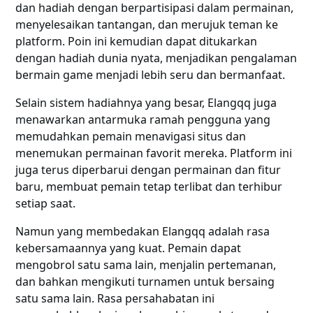
dan hadiah dengan berpartisipasi dalam permainan,
menyelesaikan tantangan, dan merujuk teman ke
platform. Poin ini kemudian dapat ditukarkan
dengan hadiah dunia nyata, menjadikan pengalaman
bermain game menjadi lebih seru dan bermanfaat.
Selain sistem hadiahnya yang besar, Elangqq juga
menawarkan antarmuka ramah pengguna yang
memudahkan pemain menavigasi situs dan
menemukan permainan favorit mereka. Platform ini
juga terus diperbarui dengan permainan dan fitur
baru, membuat pemain tetap terlibat dan terhibur
setiap saat.
Namun yang membedakan Elangqq adalah rasa
kebersamaannya yang kuat. Pemain dapat
mengobrol satu sama lain, menjalin pertemanan,
dan bahkan mengikuti turnamen untuk bersaing
satu sama lain. Rasa persahabatan ini