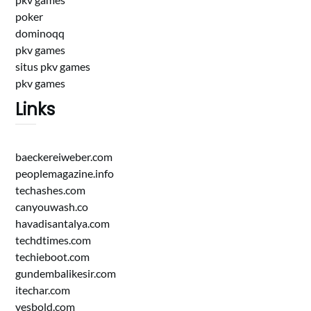
poker
dominoqq
pkv games
situs pkv games
pkv games
Links
baeckereiweber.com
peoplemagazine.info
techashes.com
canyouwash.co
havadisantalya.com
techdtimes.com
techieboot.com
gundembalikesir.com
itechar.com
yesbold.com