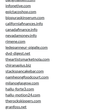
infonetive.com
epictacoshop.com
biopuraskinserum.com
californiafinances.info
canadafinance.info
nevadamoney.info
rimene.com
ledepanneur-pigalle.com
dvd-digest.net
theartistsmarketnola.com
chiranaplus.biz
stackspancakebar.com
namheongfoodcourt.com
milanoglasgow.com
hallu-forte3.com
hallu-motion24.com
therockskippers.com
granfoss.net