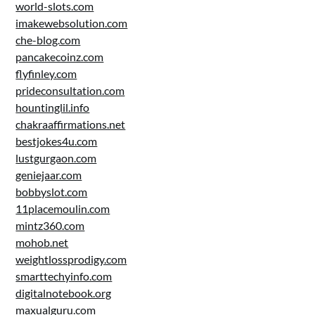
world-slots.com
imakewebsolution.com
che-blog.com
pancakecoinz.com
flyfinley.com
prideconsultation.com
hountinglil.info
chakraaffirmations.net
bestjokes4u.com
lustgurgaon.com
geniejaar.com
bobbyslot.com
11placemoulin.com
mintz360.com
mohob.net
weightlossprodigy.com
smarttechyinfo.com
digitalnotebook.org
maxualguru.com