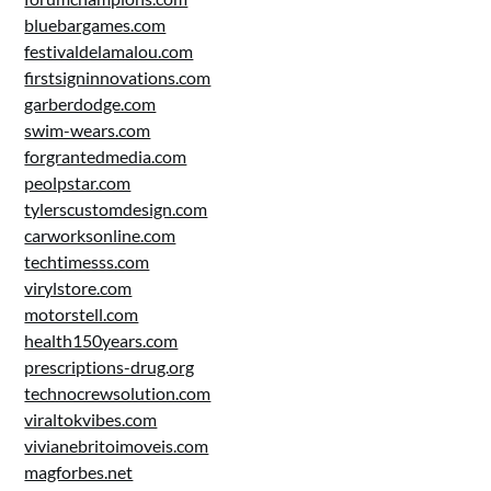
bluebargames.com
festivaldelamalou.com
firstsigninnovations.com
garberdodge.com
swim-wears.com
forgrantedmedia.com
peolpstar.com
tylerscustomdesign.com
carworksonline.com
techtimesss.com
virylstore.com
motorstell.com
health150years.com
prescriptions-drug.org
technocrewsolution.com
viraltokvibes.com
vivianebritoimoveis.com
magforbes.net