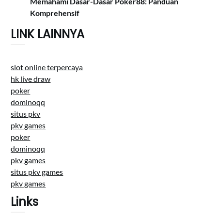
Memahami Dasar-Dasar Poker88: Panduan
Komprehensif
LINK LAINNYA
slot online terpercaya
hk live draw
poker
dominoqq
situs pkv
pkv games
poker
dominoqq
pkv games
situs pkv games
pkv games
Links