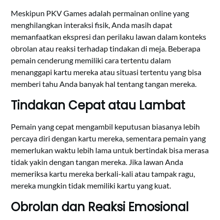
Meskipun PKV Games adalah permainan online yang
menghilangkan interaksi fisik, Anda masih dapat
memanfaatkan ekspresi dan perilaku lawan dalam konteks
obrolan atau reaksi terhadap tindakan di meja. Beberapa
pemain cenderung memiliki cara tertentu dalam
menanggapi kartu mereka atau situasi tertentu yang bisa
memberi tahu Anda banyak hal tentang tangan mereka.
Tindakan Cepat atau Lambat
Pemain yang cepat mengambil keputusan biasanya lebih
percaya diri dengan kartu mereka, sementara pemain yang
memerlukan waktu lebih lama untuk bertindak bisa merasa
tidak yakin dengan tangan mereka. Jika lawan Anda
memeriksa kartu mereka berkali-kali atau tampak ragu,
mereka mungkin tidak memiliki kartu yang kuat.
Obrolan dan Reaksi Emosional