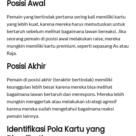
Posisi Awal
Pemain yang bertindak pertama sering kali memiliki kartu
yang lebih kuat, karena mereka harus memutuskan untuk
bertaruh sebelum melihat bagaimana lawan bereaksi. Jika
seorang pemain di posisi awal melakukan raise, mereka
mungkin memiliki kartu premium, seperti sepasang As atau
Raja.
Posisi Akhir
Pemain di posisi akhir (terakhir bertindak) memiliki
keunggulan lebih besar karena mereka bisa melihat
bagaimana lawan bertaruh dan merespons. Mereka lebih
mungkin menggertak atau melakukan strategi agresif
karena mereka sudah mengetahui bagaimana reaksi
pemain lainnya.
Identifikasi Pola Kartu yang