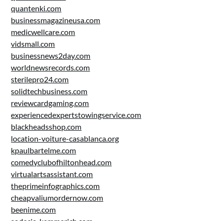
quantenki.com
businessmagazineusa.com
medicwellcare.com
vidsmall.com
businessnews2day.com
worldnewsrecords.com
sterilepro24.com
solidtechbusiness.com
reviewcardgaming.com
experiencedexpertstowingservice.com
blackheadsshop.com
location-voiture-casablanca.org
kpaulbartelme.com
comedyclubofhiltonhead.com
virtualartsassistant.com
theprimeinfographics.com
cheapvaliumordernow.com
beenime.com