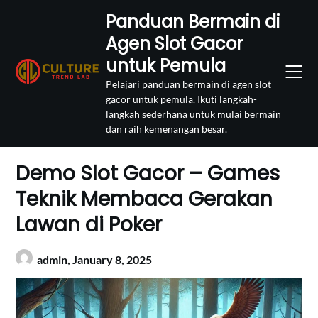
Skip
Panduan Bermain di
to
Agen Slot Gacor
content
untuk Pemula
Pelajari panduan bermain di agen slot
gacor untuk pemula. Ikuti langkah-
langkah sederhana untuk mulai bermain
dan raih kemenangan besar.
Demo Slot Gacor – Games
Teknik Membaca Gerakan
Lawan di Poker
admin,
January 8, 2025