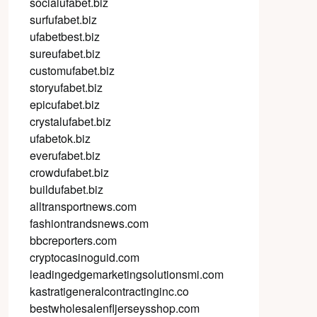
socialufabet.biz
surfufabet.biz
ufabetbest.biz
sureufabet.biz
customufabet.biz
storyufabet.biz
epicufabet.biz
crystalufabet.biz
ufabetok.biz
everufabet.biz
crowdufabet.biz
buildufabet.biz
alltransportnews.com
fashiontrandsnews.com
bbcreporters.com
cryptocasinoguid.com
leadingedgemarketingsolutionsmi.com
kastratigeneralcontractinginc.co
bestwholesalenfljerseysshop.com