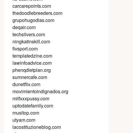
carcarepoints.com
thedoodlebreeders.com
grupohugodias.com
deqair.com
techsilvers.com
ningkatinskill.com
fivsport.com
templatedzine.com
lawinfoadvice.com
phenqdietplan.org
sumnercafe.com
dunetflix.com
movimientoindignados.org
milfxxxpussy.com
uptodatefamily.com
musitop.com
utyam.com
lacostituzioneblog.com