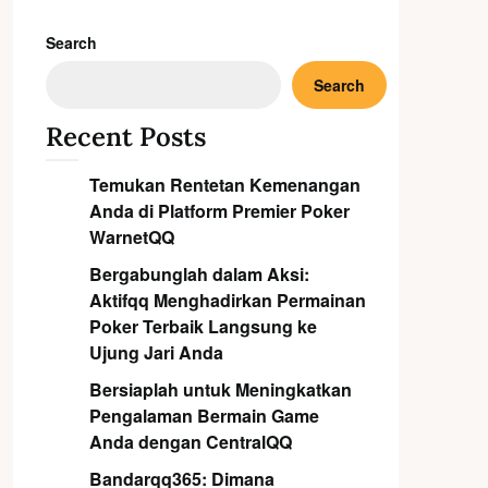
Search
Search
Recent Posts
Temukan Rentetan Kemenangan
Anda di Platform Premier Poker
WarnetQQ
Bergabunglah dalam Aksi:
Aktifqq Menghadirkan Permainan
Poker Terbaik Langsung ke
Ujung Jari Anda
Bersiaplah untuk Meningkatkan
Pengalaman Bermain Game
Anda dengan CentralQQ
Bandarqq365: Dimana