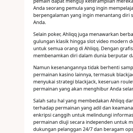
pemain dapat menguji keterampilan mereka 
Anda seorang pemula yang ingin mempelajar
berpengalaman yang ingin menantang diri s
Anda.
Selain poker, Ahliqq juga menawarkan berba
gulungan klasik hingga slot video modern d
untuk semua orang di Ahliqq. Dengan grafis 
membenamkan diri dalam dunia berputar d
Namun kesenangannya tidak berhenti sampai
permainan kasino lainnya, termasuk blackjac
menyukai strategi blackjack, keseruan roule
permainan yang akan menghibur Anda sela
Salah satu hal yang membedakan Ahliqq dar
terhadap permainan yang adil dan keamana
enkripsi canggih untuk melindungi informa
permainan diuji secara independen untuk 
dukungan pelanggan 24/7 dan beragam ops