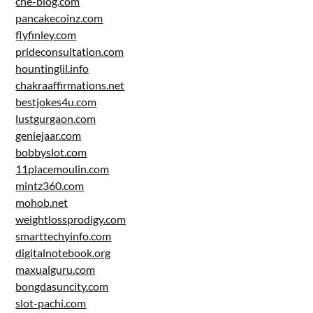
che-blog.com
pancakecoinz.com
flyfinley.com
prideconsultation.com
hountinglil.info
chakraaffirmations.net
bestjokes4u.com
lustgurgaon.com
geniejaar.com
bobbyslot.com
11placemoulin.com
mintz360.com
mohob.net
weightlossprodigy.com
smarttechyinfo.com
digitalnotebook.org
maxualguru.com
bongdasuncity.com
slot-pachi.com