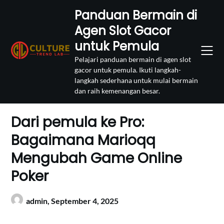
Skip
Panduan Bermain di
to
Agen Slot Gacor
content
untuk Pemula
Pelajari panduan bermain di agen slot
gacor untuk pemula. Ikuti langkah-
langkah sederhana untuk mulai bermain
dan raih kemenangan besar.
Dari pemula ke Pro:
Bagaimana Marioqq
Mengubah Game Online
Poker
admin,
September 4, 2025