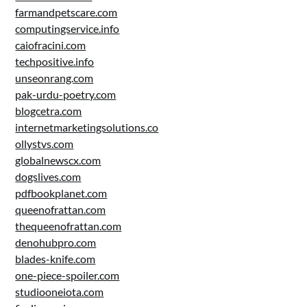
farmandpetscare.com
computingservice.info
caiofracini.com
techpositive.info
unseonrang.com
pak-urdu-poetry.com
blogcetra.com
internetmarketingsolutions.co
ollystvs.com
globalnewscx.com
dogslives.com
pdfbookplanet.com
queenofrattan.com
thequeenofrattan.com
denohubpro.com
blades-knife.com
one-piece-spoiler.com
studiooneiota.com