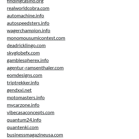
findingcasino.org
realworldcobra.com
automachine.info
autospeedsters.info
wagerchampion.info
monomousumicontest.com
deadricklingo.com
skyglobefx.com
gamblespherex.info
agentur-ramsenthaler.com
eomdesigns.com
triptrekker.info
gendxxi.net
motomasters.info
mycarzone.info
vibecasaconcepts.com
quantum24.info
quantenki.com
businessmagazineusa.com