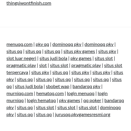
thingsiwontfinish.com
menuqq.com
|
pkv qq
|
dominoqq pkv
|
dominoqq pkv
|
situs qq
|
situs qq
|
situs qq
|
situs pkv games
|
situs pkv
|
slot luar negeri
|
situs judi bola
|
pkv games
|
situs slot
|
pragmatic play
|
slot
|
situs slot
|
pragmatic play
|
situs slot
terpercaya
|
situs pkv
|
situs qq
|
situs pkv
|
situs pkv
|
situs
pkv
|
situs qq
|
situs qq
|
situs qq
|
situs qq
|
situs qq
|
situs
qq
|
situs judi bola
|
sbobet wap
|
bandarqq pkv
|
murniqq.com
|
hematqq.com
|
login menuqq
|
login
murniqq
|
login hematqq
|
pkv games
|
qq poker
|
bandarqq
pkv
|
situs qq
|
situs slot
|
situs slot
|
situs slot
|
dominoqq
pkv
|
situs qq
|
situs qq
|
jurusqq.pkvgamesresmi.org