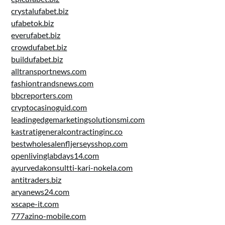
crystalufabet.biz
ufabetok.biz
everufabet.biz
crowdufabet.biz
buildufabet.biz
alltransportnews.com
fashiontrandsnews.com
bbcreporters.com
cryptocasinoguid.com
leadingedgemarketingsolutionsmi.com
kastratigeneralcontractinginc.co
bestwholesalenfljerseysshop.com
openlivinglabdays14.com
ayurvedakonsultti-kari-nokela.com
antitraders.biz
aryanews24.com
xscape-it.com
777azino-mobile.com