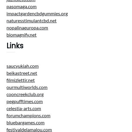
pasomaga.com
impactgardencbdgummies.org
naturesstimulantcbd.net
nopalinaeuropa.com
biomagnify.net
Links
saucyukiah.com
beikastreet.net
filmizlettir.net
ourmultiworlds.com
cooncreekclub.org
pegpufftimes.com
celestia-arts.com
forumchampions.com
bluebargames.com
festivaldelamalou.com