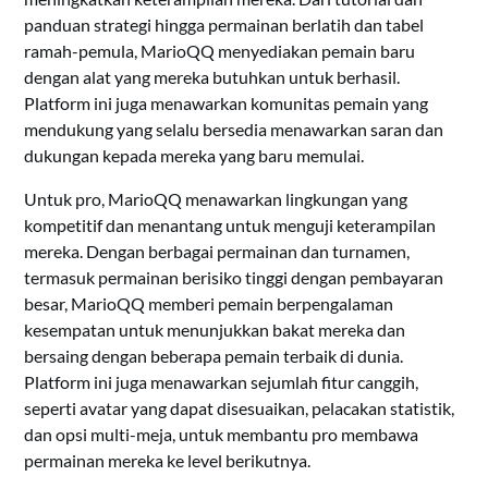
panduan strategi hingga permainan berlatih dan tabel
ramah-pemula, MarioQQ menyediakan pemain baru
dengan alat yang mereka butuhkan untuk berhasil.
Platform ini juga menawarkan komunitas pemain yang
mendukung yang selalu bersedia menawarkan saran dan
dukungan kepada mereka yang baru memulai.
Untuk pro, MarioQQ menawarkan lingkungan yang
kompetitif dan menantang untuk menguji keterampilan
mereka. Dengan berbagai permainan dan turnamen,
termasuk permainan berisiko tinggi dengan pembayaran
besar, MarioQQ memberi pemain berpengalaman
kesempatan untuk menunjukkan bakat mereka dan
bersaing dengan beberapa pemain terbaik di dunia.
Platform ini juga menawarkan sejumlah fitur canggih,
seperti avatar yang dapat disesuaikan, pelacakan statistik,
dan opsi multi-meja, untuk membantu pro membawa
permainan mereka ke level berikutnya.