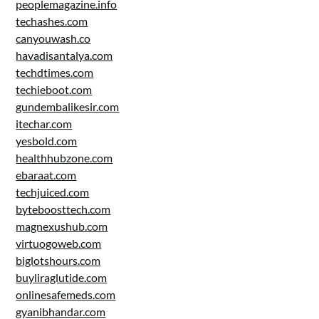
peoplemagazine.info
techashes.com
canyouwash.co
havadisantalya.com
techdtimes.com
techieboot.com
gundembalikesir.com
itechar.com
yesbold.com
healthhubzone.com
ebaraat.com
techjuiced.com
byteboosttech.com
magnexushub.com
virtuogoweb.com
biglotshours.com
buyliraglutide.com
onlinesafemeds.com
gyanibhandar.com