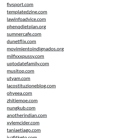
fivsport.com
templatedzine.com
lawinfoadvice.com
phenqdietplan.org
sumnercafe.com
dunetflix.com
movimientoindignados.org
milfxxxpussy.com
uptodatefamily.com
musitop.com
utyam.com
lacostituzioneblog.com
ohyeea.com
zhitiemoe.com
nungkub.com
anotherindian.com
xylemcider.com
taniaetiago.com
juzfitketo.com