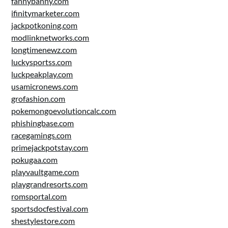
fannybanny.com
ifinitymarketer.com
jackpotkoning.com
modlinknetworks.com
longtimenewz.com
luckysportss.com
luckpeakplay.com
usamicronews.com
grofashion.com
pokemongoevolutioncalc.com
phishingbase.com
racegamings.com
primejackpotstay.com
pokugaa.com
playvaultgame.com
playgrandresorts.com
romsportal.com
sportsdocfestival.com
shestylestore.com