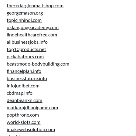
thecedarglenmaltshop.com
georgemason.org
topicinhindi.com
uklanguageacademy.com
lindehealthcarefree.com
allbusinessjobs.info
top10products.net
pickabatours.com
beastmode-bodybuilding.com
financelplan.info
businessfuture.info
infojudibet.com
cbdmap.info
deanbeanxn.com
matkarajdhanigame.com
popthrone.com
world-slots.com
imakewebsolution.com