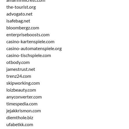
the-tourist.org
advogato.net
isafebag.net
bloombergz.com
enterpriseboosts.com
casino-kartenspiele.com
casino-automatenspiele.org
casino-tischspiele.com
otbody.com
jamestrust.net
trenz24.com
skipworking.com
loizbeauty.com
anyconverter.com
timespedia.com
jejakkrismon.com
diemthole.biz
ufabetkk.com