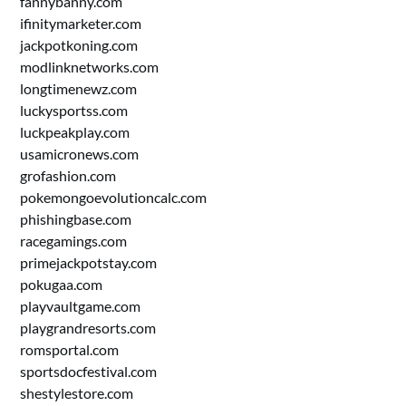
fannybanny.com
ifinitymarketer.com
jackpotkoning.com
modlinknetworks.com
longtimenewz.com
luckysportss.com
luckpeakplay.com
usamicronews.com
grofashion.com
pokemongoevolutioncalc.com
phishingbase.com
racegamings.com
primejackpotstay.com
pokugaa.com
playvaultgame.com
playgrandresorts.com
romsportal.com
sportsdocfestival.com
shestylestore.com