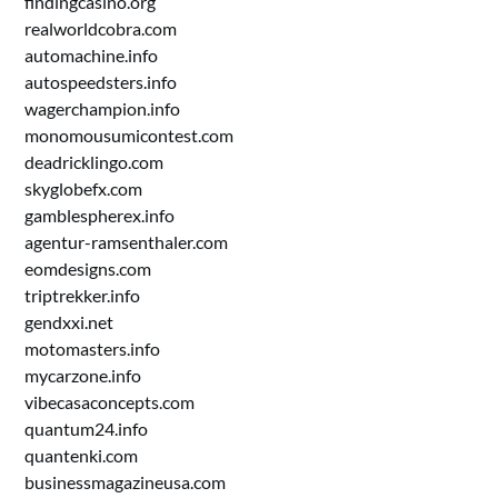
findingcasino.org
realworldcobra.com
automachine.info
autospeedsters.info
wagerchampion.info
monomousumicontest.com
deadricklingo.com
skyglobefx.com
gamblespherex.info
agentur-ramsenthaler.com
eomdesigns.com
triptrekker.info
gendxxi.net
motomasters.info
mycarzone.info
vibecasaconcepts.com
quantum24.info
quantenki.com
businessmagazineusa.com