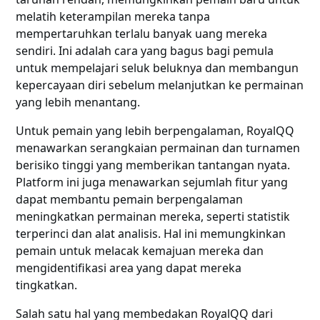
melatih keterampilan mereka tanpa
mempertaruhkan terlalu banyak uang mereka
sendiri. Ini adalah cara yang bagus bagi pemula
untuk mempelajari seluk beluknya dan membangun
kepercayaan diri sebelum melanjutkan ke permainan
yang lebih menantang.
Untuk pemain yang lebih berpengalaman, RoyalQQ
menawarkan serangkaian permainan dan turnamen
berisiko tinggi yang memberikan tantangan nyata.
Platform ini juga menawarkan sejumlah fitur yang
dapat membantu pemain berpengalaman
meningkatkan permainan mereka, seperti statistik
terperinci dan alat analisis. Hal ini memungkinkan
pemain untuk melacak kemajuan mereka dan
mengidentifikasi area yang dapat mereka
tingkatkan.
Salah satu hal yang membedakan RoyalQQ dari