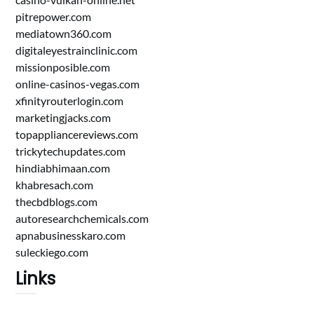
pitrepower.com
mediatown360.com
digitaleyestrainclinic.com
missionposible.com
online-casinos-vegas.com
xfinityrouterlogin.com
marketingjacks.com
topappliancereviews.com
trickytechupdates.com
hindiabhimaan.com
khabresach.com
thecbdblogs.com
autoresearchchemicals.com
apnabusinesskaro.com
suleckiego.com
Links