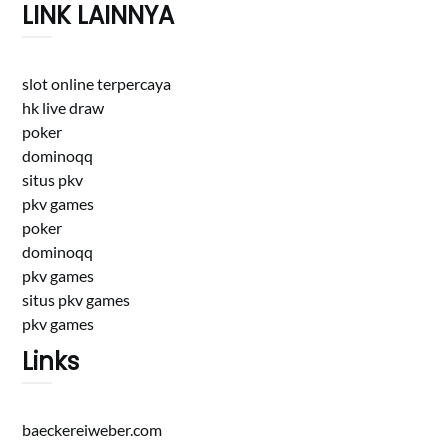
LINK LAINNYA
slot online terpercaya
hk live draw
poker
dominoqq
situs pkv
pkv games
poker
dominoqq
pkv games
situs pkv games
pkv games
Links
baeckereiweber.com