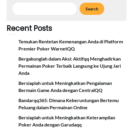
Search
Recent Posts
Temukan Rentetan Kemenangan Anda di Platform
Premier Poker WarnetQQ
Bergabunglah dalam Aksi: Aktifqq Menghadirkan
Permainan Poker Terbaik Langsung ke Ujung Jari
Anda
Bersiaplah untuk Meningkatkan Pengalaman
Bermain Game Anda dengan CentralQQ
Bandarqq365: Dimana Keberuntungan Bertemu
Peluang dalam Permainan Online
Bersiaplah untuk Meningkatkan Keterampilan
Poker Anda dengan Garudaqq