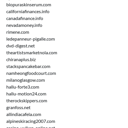
biopuraskinserum.com
californiafinances.info
canadafinance.info
nevadamoney.info
rimene.com
ledepanneur-pigalle.com
dvd-digest.net
theartistsmarketnola.com
chiranaplus.biz
stackspancakebar.com
namheongfoodcourt.com
milanoglasgow.com
hallu-forte3.com
hallu-motion24.com
therockskippers.com
granfoss.net
allindiacafela.com
alpineskiracing2007.com
casino-vulkan-online.net