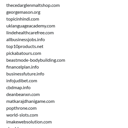
thecedarglenmaltshop.com
georgemason.org
topicinhindi.com
uklanguageacademy.com
lindehealthcarefree.com
allbusinessjobs.info
top10products.net
pickabatours.com
beastmode-bodybuilding.com
financelplan.info
businessfuture.info
infojudibet.com
cbdmap.info
deanbeanxn.com
matkarajdhanigame.com
popthrone.com
world-slots.com
imakewebsolution.com