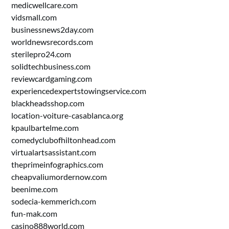
medicwellcare.com
vidsmall.com
businessnews2day.com
worldnewsrecords.com
sterilepro24.com
solidtechbusiness.com
reviewcardgaming.com
experiencedexpertstowingservice.com
blackheadsshop.com
location-voiture-casablanca.org
kpaulbartelme.com
comedyclubofhiltonhead.com
virtualartsassistant.com
theprimeinfographics.com
cheapvaliumordernow.com
beenime.com
sodecia-kemmerich.com
fun-mak.com
casino888world.com