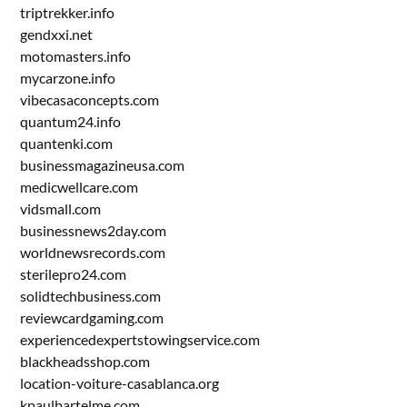
triptrekker.info
gendxxi.net
motomasters.info
mycarzone.info
vibecasaconcepts.com
quantum24.info
quantenki.com
businessmagazineusa.com
medicwellcare.com
vidsmall.com
businessnews2day.com
worldnewsrecords.com
sterilepro24.com
solidtechbusiness.com
reviewcardgaming.com
experiencedexpertstowingservice.com
blackheadsshop.com
location-voiture-casablanca.org
kpaulbartelme.com