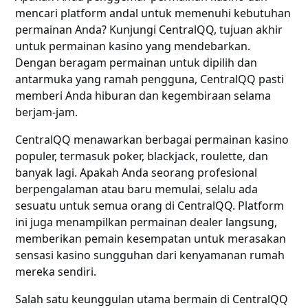
mencari platform andal untuk memenuhi kebutuhan
permainan Anda? Kunjungi CentralQQ, tujuan akhir
untuk permainan kasino yang mendebarkan.
Dengan beragam permainan untuk dipilih dan
antarmuka yang ramah pengguna, CentralQQ pasti
memberi Anda hiburan dan kegembiraan selama
berjam-jam.
CentralQQ menawarkan berbagai permainan kasino
populer, termasuk poker, blackjack, roulette, dan
banyak lagi. Apakah Anda seorang profesional
berpengalaman atau baru memulai, selalu ada
sesuatu untuk semua orang di CentralQQ. Platform
ini juga menampilkan permainan dealer langsung,
memberikan pemain kesempatan untuk merasakan
sensasi kasino sungguhan dari kenyamanan rumah
mereka sendiri.
Salah satu keunggulan utama bermain di CentralQQ