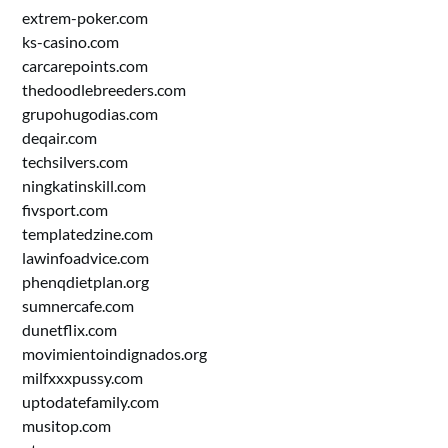
extrem-poker.com
ks-casino.com
carcarepoints.com
thedoodlebreeders.com
grupohugodias.com
deqair.com
techsilvers.com
ningkatinskill.com
fivsport.com
templatedzine.com
lawinfoadvice.com
phenqdietplan.org
sumnercafe.com
dunetflix.com
movimientoindignados.org
milfxxxpussy.com
uptodatefamily.com
musitop.com