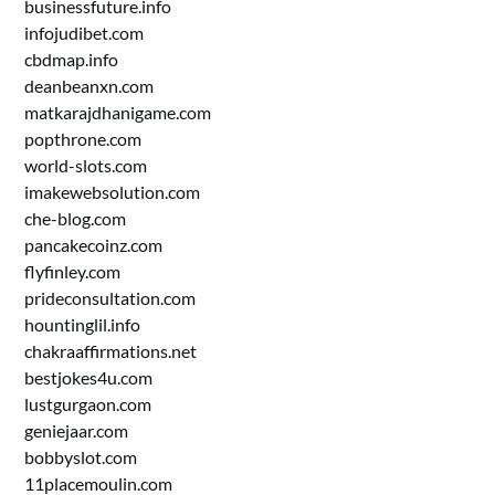
businessfuture.info
infojudibet.com
cbdmap.info
deanbeanxn.com
matkarajdhanigame.com
popthrone.com
world-slots.com
imakewebsolution.com
che-blog.com
pancakecoinz.com
flyfinley.com
prideconsultation.com
hountinglil.info
chakraaffirmations.net
bestjokes4u.com
lustgurgaon.com
geniejaar.com
bobbyslot.com
11placemoulin.com