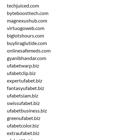
techjuiced.com
byteboosttech.com
magnexushub.com
virtuogoweb.com
biglotshours.com
buyliraglutide.com
onlinesafemeds.com
gyanibhandar.com
ufabetwarp.biz
ufabetclip.biz
expertufabet.biz
fantasyufabet.biz
ufabetsiam.biz
swissufabet.biz
ufabetbusiness.biz
greenufabet.biz
ufabetcolor.biz
extraufabet.biz