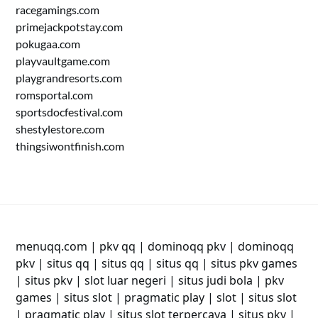
racegamings.com
primejackpotstay.com
pokugaa.com
playvaultgame.com
playgrandresorts.com
romsportal.com
sportsdocfestival.com
shestylestore.com
thingsiwontfinish.com
menuqq.com
|
pkv qq
|
dominoqq pkv
|
dominoqq
pkv
|
situs qq
|
situs qq
|
situs qq
|
situs pkv games
|
situs pkv
|
slot luar negeri
|
situs judi bola
|
pkv
games
|
situs slot
|
pragmatic play
|
slot
|
situs slot
|
pragmatic play
|
situs slot terpercaya
|
situs pkv
|