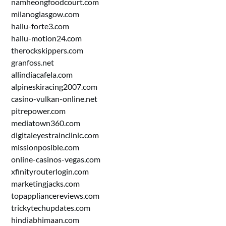
namheongfoodcourt.com
milanoglasgow.com
hallu-forte3.com
hallu-motion24.com
therockskippers.com
granfoss.net
allindiacafela.com
alpineskiracing2007.com
casino-vulkan-online.net
pitrepower.com
mediatown360.com
digitaleyestrainclinic.com
missionposible.com
online-casinos-vegas.com
xfinityrouterlogin.com
marketingjacks.com
topappliancereviews.com
trickytechupdates.com
hindiabhimaan.com