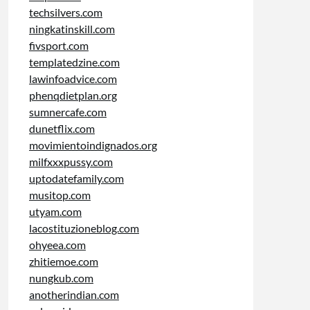
techsilvers.com
ningkatinskill.com
fivsport.com
templatedzine.com
lawinfoadvice.com
phenqdietplan.org
sumnercafe.com
dunetflix.com
movimientoindignados.org
milfxxxpussy.com
uptodatefamily.com
musitop.com
utyam.com
lacostituzioneblog.com
ohyeea.com
zhitiemoe.com
nungkub.com
anotherindian.com