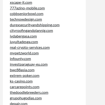
xscape-it.com
777azino-mobile.com
cobbseniorbowl.com
technowdesign.com
durexsecurityandshipping.com
cityroofingandplannig.com
ivdabergasa.com
juyultadesga.com
real-crypto-services.com
mypetzworld.com
infounty.com
investparaguay-eu.com
bwc88asia.com
extrem-poker.com
ks-casino.com
carcarepoints.com
thedoodlebreeders.com
grupohugodias.com
deqair.com