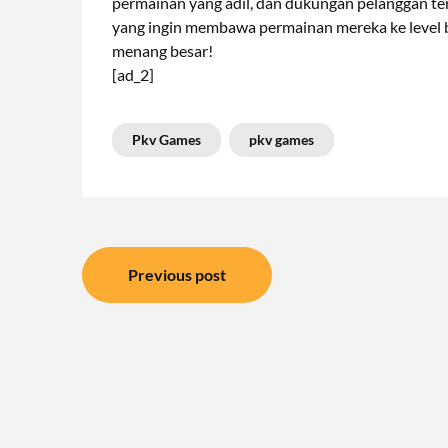
permainan yang adil, dan dukungan pelanggan t
yang ingin membawa permainan mereka ke level 
menang besar!
[ad_2]
Pkv Games
pkv games
Post
Previous post
navigation