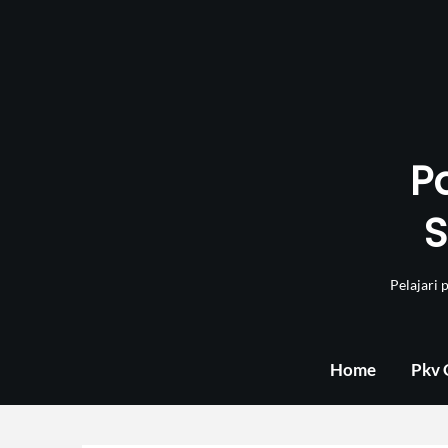
Skip
to
content
P
S
Pelajari 
Home
Pkv 