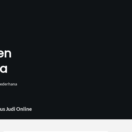
en
la
 sederhana
tus Judi Online