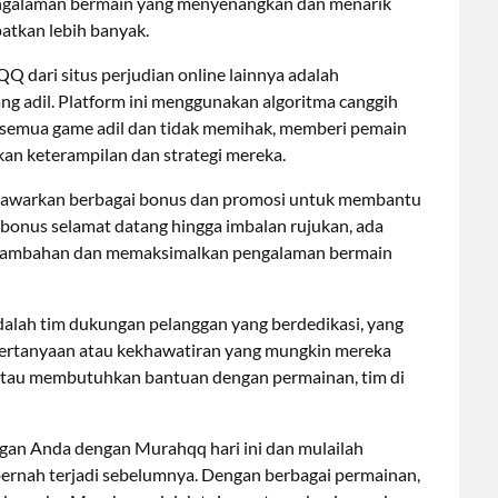
ngalaman bermain yang menyenangkan dan menarik
tkan lebih banyak.
 dari situs perjudian online lainnya adalah
g adil. Platform ini menggunakan algoritma canggih
 semua game adil dan tidak memihak, memberi pemain
an keterampilan dan strategi mereka.
enawarkan berbagai bonus dan promosi untuk membantu
onus selamat datang hingga imbalan rujukan, ada
 tambahan dan memaksimalkan pengalaman bermain
lah tim dukungan pelanggan yang berdedikasi, yang
ertanyaan atau kekhawatiran yang mungkin mereka
 atau membutuhkan bantuan dengan permainan, tim di
an Anda dengan Murahqq hari ini dan mulailah
pernah terjadi sebelumnya. Dengan berbagai permainan,