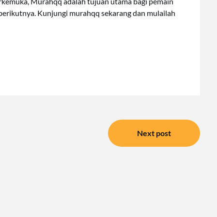
erkemuka, Murahqq adalah tujuan utama bagi pemain
berikutnya. Kunjungi murahqq sekarang dan mulailah
Next post