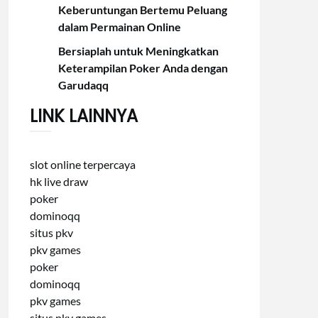
Keberuntungan Bertemu Peluang
dalam Permainan Online
Bersiaplah untuk Meningkatkan
Keterampilan Poker Anda dengan
Garudaqq
LINK LAINNYA
slot online terpercaya
hk live draw
poker
dominoqq
situs pkv
pkv games
poker
dominoqq
pkv games
situs pkv games