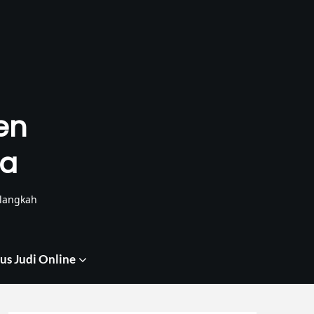
en
la
-langkah
tus Judi Online