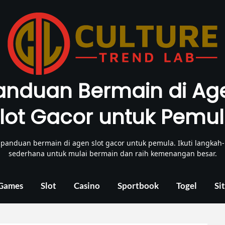
anduan Bermain di Ag
lot Gacor untuk Pemu
i panduan bermain di agen slot gacor untuk pemula. Ikuti langkah
sederhana untuk mulai bermain dan raih kemenangan besar.
Games
Slot
Casino
Sportbook
Togel
Si