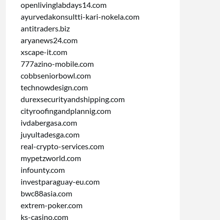
openlivinglabdays14.com
ayurvedakonsultti-kari-nokela.com
antitraders.biz
aryanews24.com
xscape-it.com
777azino-mobile.com
cobbseniorbowl.com
technowdesign.com
durexsecurityandshipping.com
cityroofingandplannig.com
ivdabergasa.com
juyultadesga.com
real-crypto-services.com
mypetzworld.com
infounty.com
investparaguay-eu.com
bwc88asia.com
extrem-poker.com
ks-casino.com