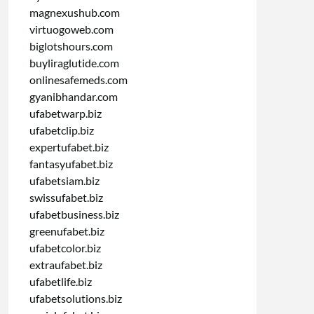
magnexushub.com
virtuogoweb.com
biglotshours.com
buyliraglutide.com
onlinesafemeds.com
gyanibhandar.com
ufabetwarp.biz
ufabetclip.biz
expertufabet.biz
fantasyufabet.biz
ufabetsiam.biz
swissufabet.biz
ufabetbusiness.biz
greenufabet.biz
ufabetcolor.biz
extraufabet.biz
ufabetlife.biz
ufabetsolutions.biz