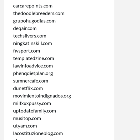
carcarepoints.com
thedoodlebreeders.com
grupohugodias.com
deqair.com
techsilvers.com
ningkatinskill.com
fivsport.com
templatedzine.com
lawinfoadvice.com
phenqdietplan.org
sumnercafe.com
dunetflix.com
movimientoindignados.org
milfxxxpussy.com
uptodatefamily.com
musitop.com
utyam.com
lacostituzioneblog.com