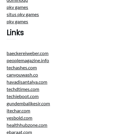
pkv games
situs pkv games
pkv games
Links
baeckereiweber.com
peoplemagazine.info
techashes.com
canyouwash.co
havadisantalya.com
techdtimes.com
techieboot.com
gundembalikesir.com
itechar.com
yesbold.com
healthhubzone.com
ebaraat.com