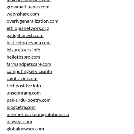
growmarijuanas.com
webnshare.com
overlygeneralization.com
ethiopianetwork.org
gadgetsmesh.com
justicefornevada.com
leisuretours.info
hellotbsbro.com
farmandpetscare.com
computingservice.info
caiofracini.com
techpositive.info
unseonrang.com
pak-urdu-poetry.com
blogcetra.com
internetmarketingsolutions.co
ollystvs.com
globalnewscx.com