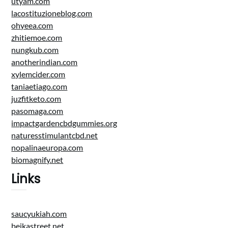
utyam.com
lacostituzioneblog.com
ohyeea.com
zhitiemoe.com
nungkub.com
anotherindian.com
xylemcider.com
taniaetiago.com
juzfitketo.com
pasomaga.com
impactgardencbdgummies.org
naturesstimulantcbd.net
nopalinaeuropa.com
biomagnify.net
Links
saucyukiah.com
beikastreet.net