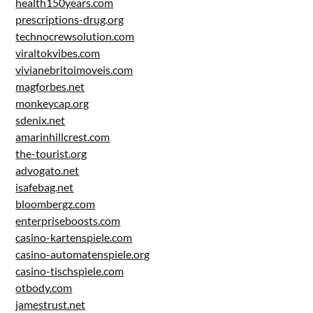
health150years.com
prescriptions-drug.org
technocrewsolution.com
viraltokvibes.com
vivianebritoimoveis.com
magforbes.net
monkeycap.org
sdenix.net
amarinhillcrest.com
the-tourist.org
advogato.net
isafebag.net
bloombergz.com
enterpriseboosts.com
casino-kartenspiele.com
casino-automatenspiele.org
casino-tischspiele.com
otbody.com
jamestrust.net