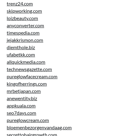
trenz24.com
skipworking.com
loizbeauty.com
anyconverter.com
timespedia.com
jejakkrismon.com
diemthole.biz
ufabetkk.com
allquickmedia.com
technewsgazette.com
pureglowfacecream.com
kingofherrings.com
mrbetjapan.com
anewentity.biz
appkuala.com
seo7days.com
pureglowcream.com
bloemenbezorgenvandaag.com
secrettohairgrowth.com