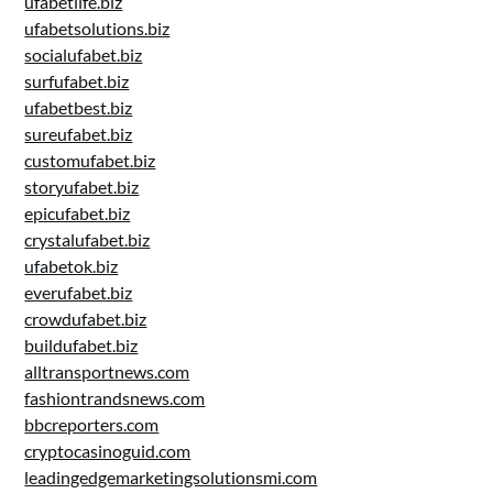
ufabetlife.biz
ufabetsolutions.biz
socialufabet.biz
surfufabet.biz
ufabetbest.biz
sureufabet.biz
customufabet.biz
storyufabet.biz
epicufabet.biz
crystalufabet.biz
ufabetok.biz
everufabet.biz
crowdufabet.biz
buildufabet.biz
alltransportnews.com
fashiontrandsnews.com
bbcreporters.com
cryptocasinoguid.com
leadingedgemarketingsolutionsmi.com