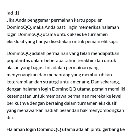
[ad_1]
Jika Anda penggemar permainan kartu populer
DominoQQ, maka Anda pasti ingin memeriksa halaman
login DominoQQ utama untuk akses ke turnamen
eksklusif yang hanya disediakan untuk pemain elit saja.
DominoQQ adalah permainan yang telah mendapatkan
popularitas dalam beberapa tahun terakhir, dan untuk
alasan yang bagus. Ini adalah permainan yang
menyenangkan dan menantang yang membutuhkan
keterampilan dan strategi untuk menang. Dan sekarang,
dengan halaman login DominoQQ utama, pemain memiliki
kesempatan untuk membawa permainan mereka ke level
berikutnya dengan bersaing dalam turnamen eksklusif
yang menawarkan hadiah besar dan hak menyombongkan
diri.
Halaman login DominoQQ utama adalah pintu gerbang ke