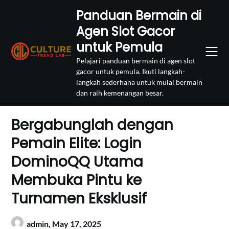
Skip
Panduan Bermain di
to
Agen Slot Gacor
content
untuk Pemula
Pelajari panduan bermain di agen slot
gacor untuk pemula. Ikuti langkah-
langkah sederhana untuk mulai bermain
dan raih kemenangan besar.
Bergabunglah dengan
Pemain Elite: Login
DominoQQ Utama
Membuka Pintu ke
Turnamen Eksklusif
admin,
May 17, 2025