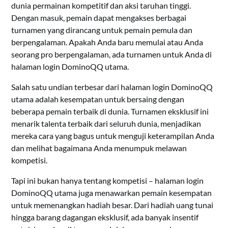
dunia permainan kompetitif dan aksi taruhan tinggi.
Dengan masuk, pemain dapat mengakses berbagai
turnamen yang dirancang untuk pemain pemula dan
berpengalaman. Apakah Anda baru memulai atau Anda
seorang pro berpengalaman, ada turnamen untuk Anda di
halaman login DominoQQ utama.
Salah satu undian terbesar dari halaman login DominoQQ
utama adalah kesempatan untuk bersaing dengan
beberapa pemain terbaik di dunia. Turnamen eksklusif ini
menarik talenta terbaik dari seluruh dunia, menjadikan
mereka cara yang bagus untuk menguji keterampilan Anda
dan melihat bagaimana Anda menumpuk melawan
kompetisi.
Tapi ini bukan hanya tentang kompetisi – halaman login
DominoQQ utama juga menawarkan pemain kesempatan
untuk memenangkan hadiah besar. Dari hadiah uang tunai
hingga barang dagangan eksklusif, ada banyak insentif