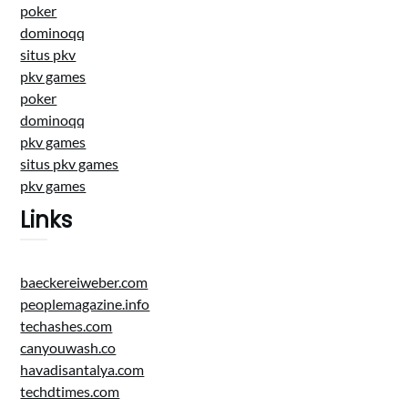
poker
dominoqq
situs pkv
pkv games
poker
dominoqq
pkv games
situs pkv games
pkv games
Links
baeckereiweber.com
peoplemagazine.info
techashes.com
canyouwash.co
havadisantalya.com
techdtimes.com