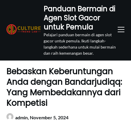
Skip
Panduan Bermain di
to
Agen Slot Gacor
content
untuk Pemula
Pelajari panduan bermain di agen slot
gacor untuk pemula. Ikuti langkah-
langkah sederhana untuk mulai bermain
dan raih kemenangan besar.
Bebaskan Keberuntungan
Anda dengan Bandarjudiqq:
Yang Membedakannya dari
Kompetisi
admin,
November 5, 2024