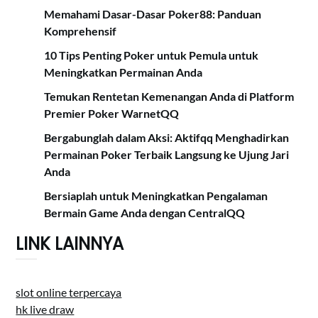
Memahami Dasar-Dasar Poker88: Panduan
Komprehensif
10 Tips Penting Poker untuk Pemula untuk
Meningkatkan Permainan Anda
Temukan Rentetan Kemenangan Anda di Platform
Premier Poker WarnetQQ
Bergabunglah dalam Aksi: Aktifqq Menghadirkan
Permainan Poker Terbaik Langsung ke Ujung Jari
Anda
Bersiaplah untuk Meningkatkan Pengalaman
Bermain Game Anda dengan CentralQQ
LINK LAINNYA
slot online terpercaya
hk live draw