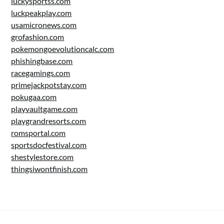
luckysportss.com
luckpeakplay.com
usamicronews.com
grofashion.com
pokemongoevolutioncalc.com
phishingbase.com
racegamings.com
primejackpotstay.com
pokugaa.com
playvaultgame.com
playgrandresorts.com
romsportal.com
sportsdocfestival.com
shestylestore.com
thingsiwontfinish.com