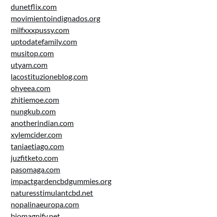
dunetflix.com
movimientoindignados.org
milfxxxpussy.com
uptodatefamily.com
musitop.com
utyam.com
lacostituzioneblog.com
ohyeea.com
zhitiemoe.com
nungkub.com
anotherindian.com
xylemcider.com
taniaetiago.com
juzfitketo.com
pasomaga.com
impactgardencbdgummies.org
naturesstimulantcbd.net
nopalinaeuropa.com
biomagnify.net