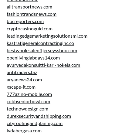
alltransportnews.com
fashiontrandsnews.com
bbcreporters.com
cryptocasinoguid.com
leadingedgemarketingsolutionsmi.com
kastratigeneralcontractinginc.co
bestwholesalenfljerseysshop.com
openlivinglabdays14.com
ayurvedakonsultti-kari-nokela.com
antitraders.biz
aryanews24.com
xscape-it.com
777azino-mobile.com
cobbseniorbowl.com
technowdesign.com
durexsecurityandshipping.com
cityroofingandplannig.com
ivdabergasa.com