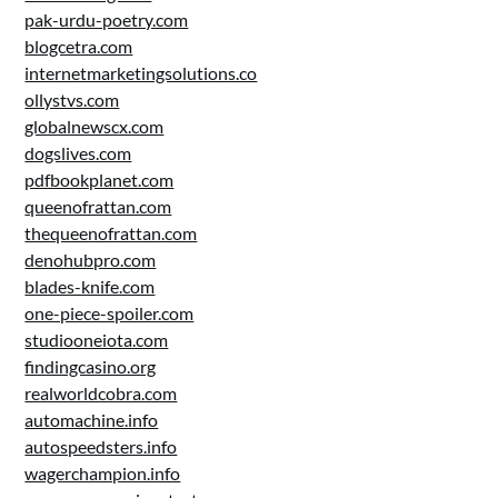
pak-urdu-poetry.com
blogcetra.com
internetmarketingsolutions.co
ollystvs.com
globalnewscx.com
dogslives.com
pdfbookplanet.com
queenofrattan.com
thequeenofrattan.com
denohubpro.com
blades-knife.com
one-piece-spoiler.com
studiooneiota.com
findingcasino.org
realworldcobra.com
automachine.info
autospeedsters.info
wagerchampion.info