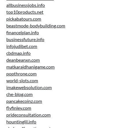
allbusinessjobs.info
top10products.net
pickabatours.com
beastmode-bodybuilding.com
financelplan.info
businessfuture.info
infojudibet.com
cbdmap.info
deanbeanxn.com
matkarajdhanigame.com
popthrone.com
world-slots.com
imakewebsolution.com
che-blog.com
pancakecoinz.com
flyfinley.com
prideconsultation.com
hountinglil.info