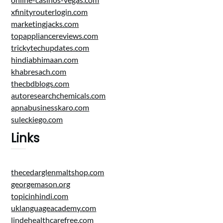
xfinityrouterlogin.com
marketingjacks.com
topappliancereviews.com
trickytechupdates.com
hindiabhimaan.com
khabresach.com
thecbdblogs.com
autoresearchchemicals.com
apnabusinesskaro.com
suleckiego.com
Links
thecedarglenmaltshop.com
georgemason.org
topicinhindi.com
uklanguageacademy.com
lindehealthcarefree.com